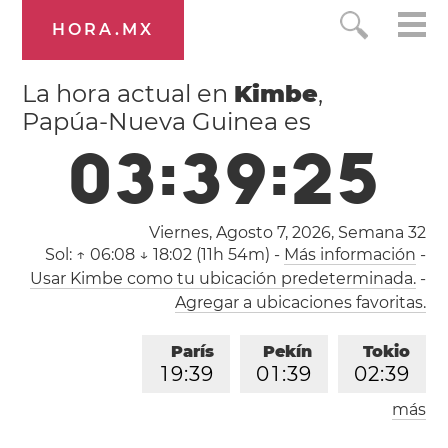
HORA.MX
La hora actual en
Kimbe
,
Papúa-Nueva Guinea es
0
3
:
3
9
:
2
6
Viernes, Agosto 7, 2026,
Semana 32
Sol:
↑ 06:08 ↓ 18:02 (11h 54m)
-
Más información
-
Usar Kimbe como tu ubicación predeterminada.
-
Agregar a ubicaciones favoritas.
París
Pekín
Tokio
1
9
:
3
9
0
1
:
3
9
0
2
:
3
9
más
Los Ángeles
Londres
1
0
:
3
9
1
8
:
3
9