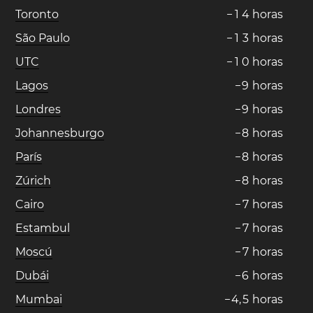
Toronto
−
1
4
horas
São Paulo
−
1
3
horas
UTC
−
1
0
horas
Lagos
−
9
horas
Londres
−
9
horas
Johannesburgo
−
8
horas
París
−
8
horas
Zúrich
−
8
horas
Cairo
−
7
horas
Estambul
−
7
horas
Moscú
−
7
horas
Dubái
−
6
horas
Mumbai
−
4
,
5
horas