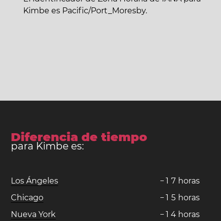
Kimbe es Pacific/Port_Moresby.
Diferencia de tiempo
para Kimbe es:
Los Ángeles
−
1
7
horas
Chicago
−
1
5
horas
Nueva York
−
1
4
horas