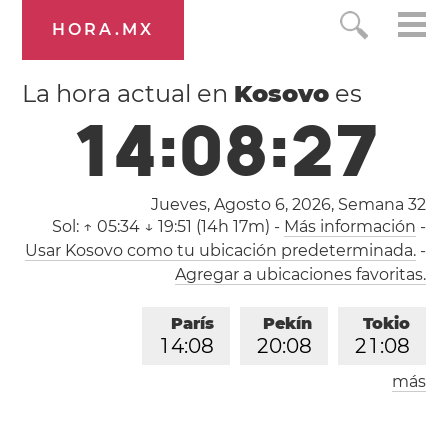
HORA.MX
La hora actual en
Kosovo
es
1
4
:
0
8
:
2
8
Jueves, Agosto 6, 2026,
Semana 32
Sol:
↑ 05:34 ↓ 19:51 (14h 17m)
-
Más información
-
Usar Kosovo como tu ubicación predeterminada.
-
Agregar a ubicaciones favoritas.
París
Pekín
Tokio
1
4
:
0
8
2
0
:
0
8
2
1
:
0
8
más
Los Ángeles
Londres
0
5
:
0
8
1
3
:
0
8