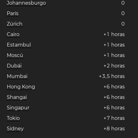
Johannesburgo
0
París
0
Zúrich
0
Cairo
+
1
horas
Estambul
+
1
horas
Moscú
+
1
horas
Dubái
+
2
horas
Mumbai
+
3
,
5
horas
Hong Kong
+
6
horas
Shangai
+
6
horas
Singapur
+
6
horas
Tokio
+
7
horas
Sídney
+
8
horas