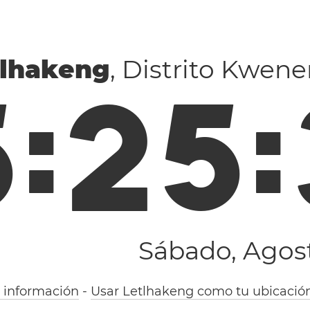
tlhakeng
, Distrito Kwen
5
:
2
5
:
Sábado, Agost
 información
-
Usar Letlhakeng como tu ubicació