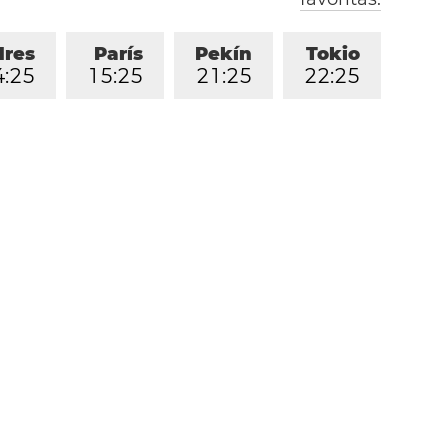
dres
París
Pekín
Tokio
4
:
2
5
1
5
:
2
5
2
1
:
2
5
2
2
:
2
5