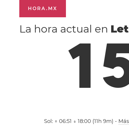
HORA.MX
La hora actual en
Le
1
Sol:
↑ 06:51 ↓ 18:00 (11h 9m)
-
Más