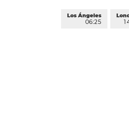
Los Ángeles
Lon
0
6
:
2
5
1