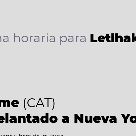
a horaria para
Letlha
ime
(CAT)
elantado a Nueva Y