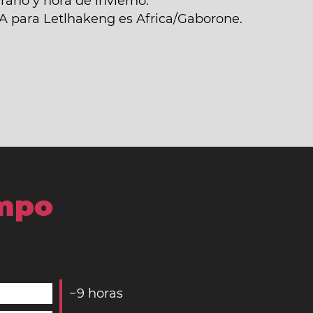
ano y hora de invierno.
NA para Letlhakeng es Africa/Gaborone.
empo
−
9
horas