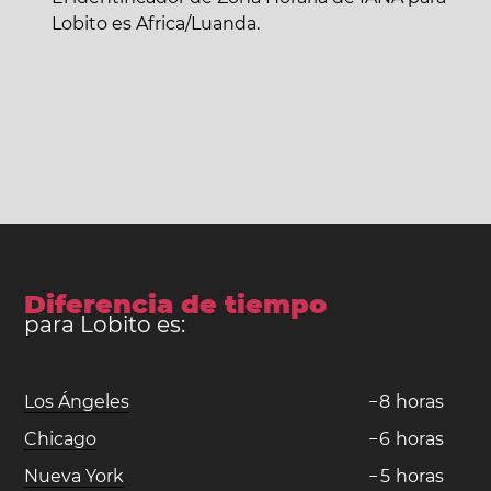
Lobito es Africa/Luanda.
Diferencia de tiempo
para Lobito es:
Los Ángeles
−
8
horas
Chicago
−
6
horas
Nueva York
−
5
horas