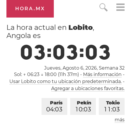
HORA.MX
La hora actual en
Lobito
,
Angola es
0
3
:
0
3
:
0
3
Jueves, Agosto 6, 2026,
Semana 32
Sol:
↑ 06:23 ↓ 18:00 (11h 37m)
-
Más información
-
Usar Lobito como tu ubicación predeterminada.
-
Agregar a ubicaciones favoritas.
París
Pekín
Tokio
0
4
:
0
3
1
0
:
0
3
1
1
:
0
3
más
Los Ángeles
Londres
1
9
:
0
3
0
3
:
0
3