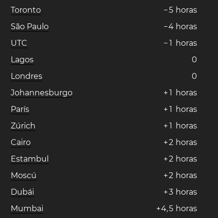
Toronto
−
5
horas
São Paulo
−
4
horas
UTC
−
1
horas
Lagos
0
Londres
0
Johannesburgo
+
1
horas
París
+
1
horas
Zúrich
+
1
horas
Cairo
+
2
horas
Estambul
+
2
horas
Moscú
+
2
horas
Dubái
+
3
horas
Mumbai
+
4
,
5
horas