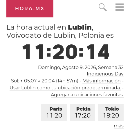
HORA.MX
La hora actual en
Lublin
,
Voivodato de Lublin, Polonia es
1
1
:
2
0
:
1
5
Domingo, Agosto 9, 2026,
Semana 32
Indigenous Day
Sol:
↑ 05:07 ↓ 20:04 (14h 57m)
-
Más información
-
Usar Lublin como tu ubicación predeterminada.
-
Agregar a ubicaciones favoritas.
París
Pekín
Tokio
1
1
:
2
0
1
7
:
2
0
1
8
:
2
0
más
Los Ángeles
Londres