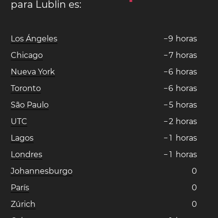
para Lublin es:
Los Ángeles
−
9
horas
Chicago
−
7
horas
Nueva York
−
6
horas
Toronto
−
6
horas
São Paulo
−
5
horas
UTC
−
2
horas
Lagos
−
1
horas
Londres
−
1
horas
Johannesburgo
0
París
0
Zúrich
0