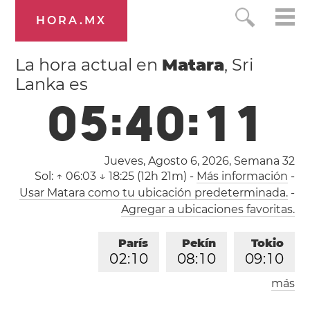
HORA.MX
La hora actual en
Matara
, Sri
Lanka es
0
5
:
4
0
:
1
1
Jueves, Agosto 6, 2026,
Semana 32
Sol:
↑ 06:03 ↓ 18:25 (12h 21m)
-
Más información
-
Usar Matara como tu ubicación predeterminada.
-
Agregar a ubicaciones favoritas.
París
Pekín
Tokio
0
2
:
1
0
0
8
:
1
0
0
9
:
1
0
más
Los Ángeles
Londres
1
7
:
1
0
0
1
:
1
0