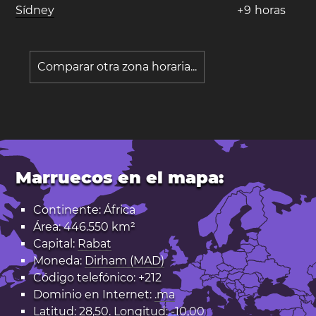
Sídney
+
9
horas
Comparar otra zona horaria...
Marruecos en el mapa:
Continente: África
Área: 446.550 km²
Capital:
Rabat
Moneda:
Dirham (MAD)
Código telefónico: +212
Dominio en Internet:
.ma
Latitud: 28,50. Longitud: -10,00