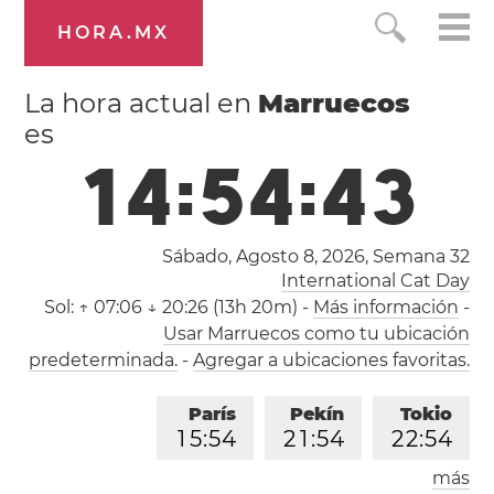
HORA.MX
La hora actual en
Marruecos
es
1
4
:
5
4
:
4
4
Sábado, Agosto 8, 2026,
Semana 32
International Cat Day
Sol:
↑ 07:06 ↓ 20:26 (13h 20m)
-
Más información
-
Usar Marruecos como tu ubicación
predeterminada.
-
Agregar a ubicaciones favoritas.
París
Pekín
Tokio
1
5
:
5
4
2
1
:
5
4
2
2
:
5
4
más
Los Ángeles
Londres