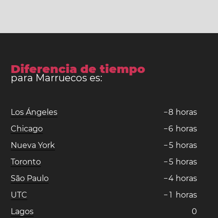
Diferencia de tiempo
para Marruecos es:
Los Ángeles
−
8
horas
Chicago
−
6
horas
Nueva York
−
5
horas
Toronto
−
5
horas
São Paulo
−
4
horas
UTC
−
1
horas
Lagos
0