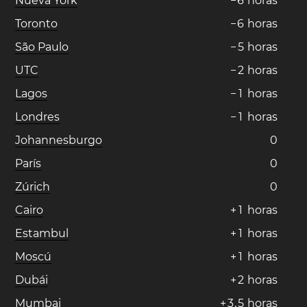
Nueva York
−
6
horas
Toronto
−
6
horas
São Paulo
−
5
horas
UTC
−
2
horas
Lagos
−
1
horas
Londres
−
1
horas
Johannesburgo
0
París
0
Zúrich
0
Cairo
+
1
horas
Estambul
+
1
horas
Moscú
+
1
horas
Dubái
+
2
horas
Mumbai
+
3
,
5
horas