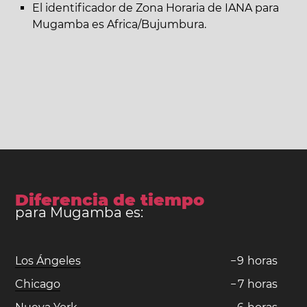
El identificador de Zona Horaria de IANA para
Mugamba es Africa/Bujumbura.
Diferencia de tiempo
para Mugamba es:
Los Ángeles
−
9
horas
Chicago
−
7
horas