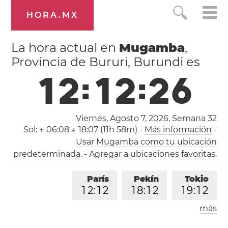
HORA.MX
La hora actual en
Mugamba
,
Provincia de Bururi, Burundi es
1
2
:
1
2
:
2
7
Viernes, Agosto 7, 2026,
Semana 32
Sol:
↑ 06:08 ↓ 18:07 (11h 58m)
-
Más información
-
Usar Mugamba como tu ubicación
predeterminada.
-
Agregar a ubicaciones favoritas.
París
Pekín
Tokio
1
2
:
1
2
1
8
:
1
2
1
9
:
1
2
más
Los Ángeles
Londres
0
3
:
1
2
1
1
:
1
2