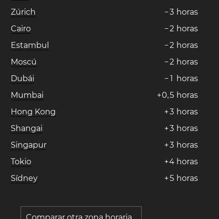
Zúrich
−
3
horas
Cairo
−
2
horas
Estambul
−
2
horas
Moscú
−
2
horas
Dubái
−
1
horas
Mumbai
+
0
,
5
horas
Hong Kong
+
3
horas
Shangai
+
3
horas
Singapur
+
3
horas
Tokio
+
4
horas
Sídney
+
5
horas
Comparar otra zona horaria...