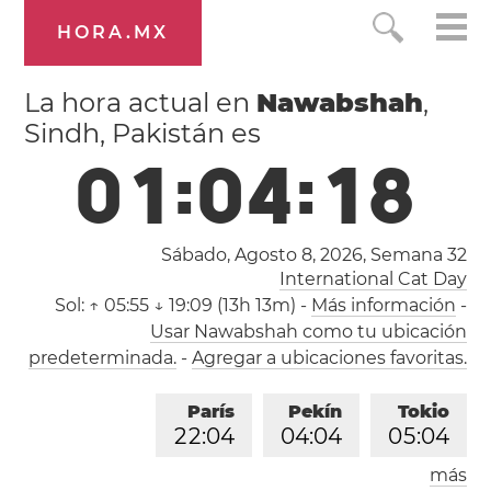
HORA.MX
La hora actual en
Nawabshah
,
Sindh, Pakistán es
0
1
:
0
4
:
1
9
Sábado, Agosto 8, 2026,
Semana 32
International Cat Day
Sol:
↑ 05:55 ↓ 19:09 (13h 13m)
-
Más información
-
Usar Nawabshah como tu ubicación
predeterminada.
-
Agregar a ubicaciones favoritas.
París
Pekín
Tokio
2
2
:
0
4
0
4
:
0
4
0
5
:
0
4
más
Los Ángeles
Londres