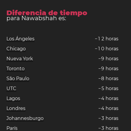
Diferencia de tiempo
para Nawabshah es:
Los Ángeles
−
1
2
horas
Chicago
−
1
0
horas
Nueva York
−
9
horas
Toronto
−
9
horas
São Paulo
−
8
horas
UTC
−
5
horas
Lagos
−
4
horas
Londres
−
4
horas
Johannesburgo
−
3
horas
París
−
3
horas