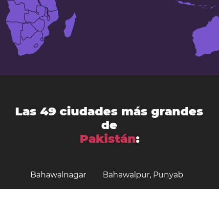
Las 49 ciudades más grandes
de
Pakistán
:
Bahawalnagar
Bahawalpur, Punyab
Bhimber
Burewala
Chiniot
Dadu
Daska
Dera Ghazi Khan