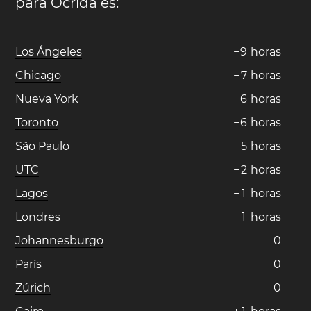
para Ocrida es:
Los Ángeles
−
9
horas
Chicago
−
7
horas
Nueva York
−
6
horas
Toronto
−
6
horas
São Paulo
−
5
horas
UTC
−
2
horas
Lagos
−
1
horas
Londres
−
1
horas
Johannesburgo
0
París
0
Zúrich
0