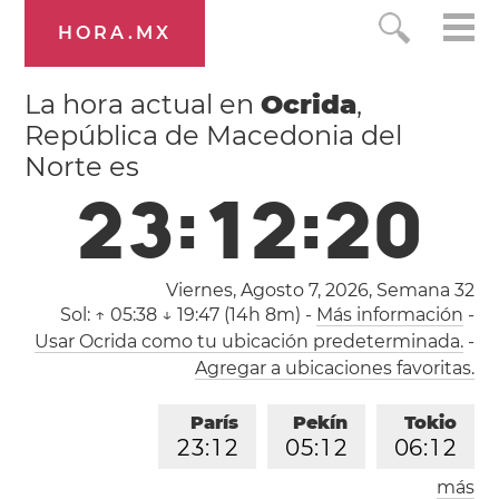
HORA.MX
La hora actual en
Ocrida
,
República de Macedonia del
Norte es
2
3
:
1
2
:
2
1
Viernes, Agosto 7, 2026,
Semana 32
Sol:
↑ 05:38 ↓ 19:47 (14h 8m)
-
Más información
-
Usar Ocrida como tu ubicación predeterminada.
-
Agregar a ubicaciones favoritas.
París
Pekín
Tokio
2
3
:
1
2
0
5
:
1
2
0
6
:
1
2
más
Los Ángeles
Londres