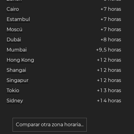
Cairo
+
7
horas
Estambul
+
7
horas
Moscú
+
7
horas
Dubái
+
8
horas
Mumbai
+
9
,
5
horas
Hong Kong
+
1
2
horas
Shangai
+
1
2
horas
Singapur
+
1
2
horas
Tokio
+
1
3
horas
Sídney
+
1
4
horas
Comparar otra zona horaria...