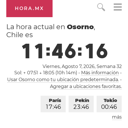
HORA.MX
La hora actual en
Osorno
,
Chile es
1
1
:
4
6
:
1
6
Viernes, Agosto 7, 2026,
Semana 32
Sol:
↑ 07:51 ↓ 18:05 (10h 14m)
-
Más información
-
Usar Osorno como tu ubicación predeterminada.
-
Agregar a ubicaciones favoritas.
París
Pekín
Tokio
1
7
:
4
6
2
3
:
4
6
0
0
:
4
6
más
Los Ángeles
Londres
0
8
:
4
6
1
6
:
4
6