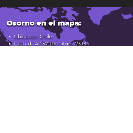
Osorno en el mapa:
Ubicación: Chile.
Latitud: -40,57. Longitud: -73,13
Población: 136.000
Abrir Osorno en Google Maps