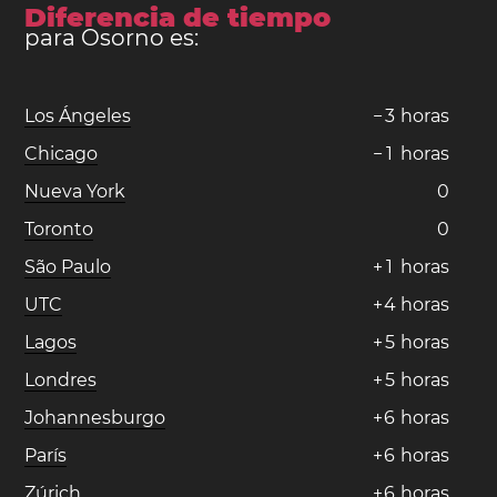
Diferencia de tiempo
para Osorno es:
Los Ángeles
−
3
horas
Chicago
−
1
horas
Nueva York
0
Toronto
0
São Paulo
+
1
horas
UTC
+
4
horas
Lagos
+
5
horas
Londres
+
5
horas
Johannesburgo
+
6
horas
París
+
6
horas
Zúrich
+
6
horas