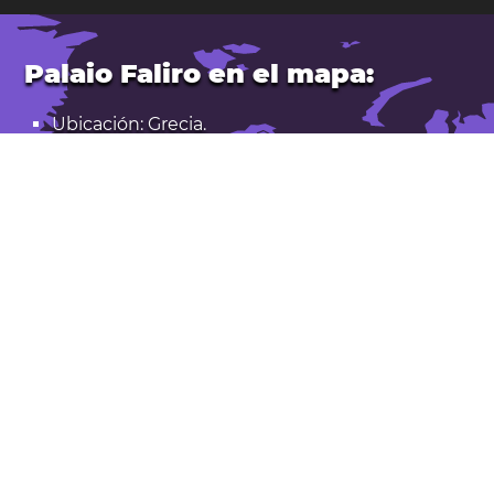
Palaio Faliro en el mapa:
Ubicación: Grecia.
Latitud: 37,928. Longitud: 23,701
Población: 64.000
Abrir Palaio Faliro en Google Maps