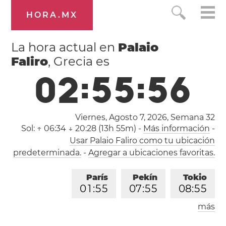
HORA.MX
La hora actual en
Palaio
Faliro
, Grecia es
0
2
:
5
5
:
5
7
Viernes, Agosto 7, 2026,
Semana 32
Sol:
↑ 06:34 ↓ 20:28 (13h 55m)
-
Más información
-
Usar Palaio Faliro como tu ubicación
predeterminada.
-
Agregar a ubicaciones favoritas.
París
Pekín
Tokio
0
1
:
5
5
0
7
:
5
5
0
8
:
5
5
más
Los Ángeles
Londres
1
6
:
5
5
0
0
:
5
5