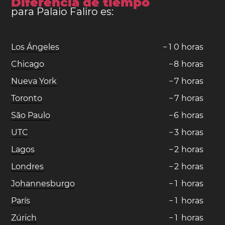
Diferencia de tiempo
para Palaio Faliro es:
Los Ángeles
−
1
0
horas
Chicago
−
8
horas
Nueva York
−
7
horas
Toronto
−
7
horas
São Paulo
−
6
horas
UTC
−
3
horas
Lagos
−
2
horas
Londres
−
2
horas
Johannesburgo
−
1
horas
París
−
1
horas
Zúrich
−
1
horas