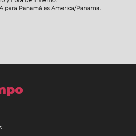
 y hora de invierno.
IANA para Panamá es America/Panama.
empo
s