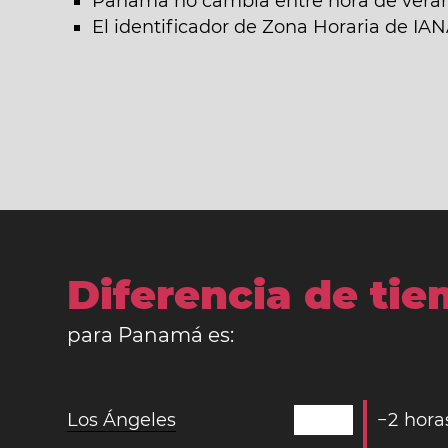
Panamá no cambia entre hora de verano
El identificador de Zona Horaria de 
Diferencia de ti
para Panamá es:
Los Ángeles
−
2
hora