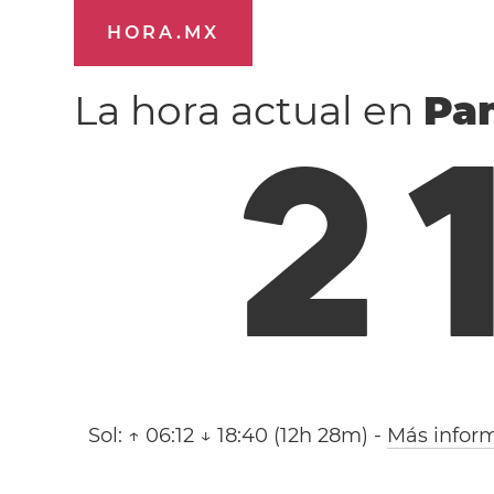
HORA.MX
La hora actual en
Pa
2
Sol:
↑ 06:12 ↓ 18:40 (12h 28m)
-
Más infor