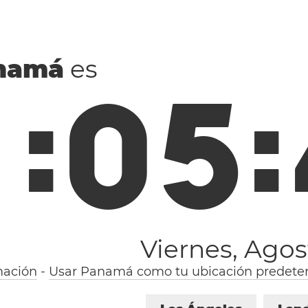
namá
es
1
:
0
5
:
Viernes, Agos
mación
-
Usar Panamá como tu ubicación predete