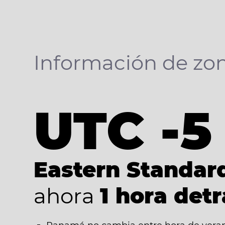
Información de zon
UTC -5
Eastern Standar
ahora
1 hora det