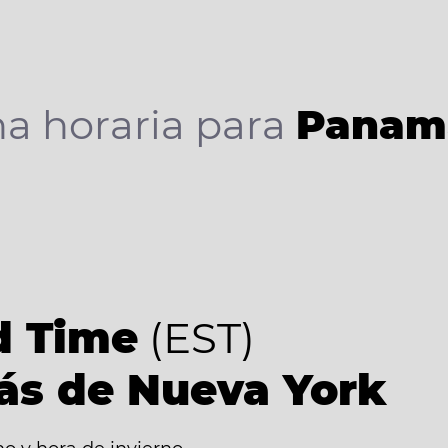
a horaria para
Panam
d Time
(EST)
rás de Nueva York