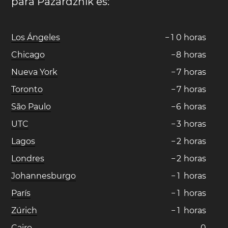
para Pazardzhik es:
Los Ángeles
−
1
0
horas
Chicago
−
8
horas
Nueva York
−
7
horas
Toronto
−
7
horas
São Paulo
−
6
horas
UTC
−
3
horas
Lagos
−
2
horas
Londres
−
2
horas
Johannesburgo
−
1
horas
París
−
1
horas
Zúrich
−
1
horas
Cairo
0