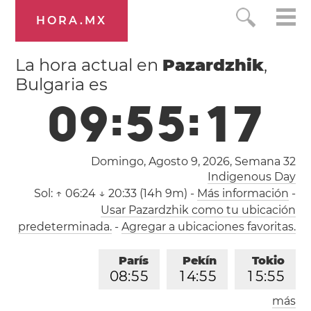
HORA.MX
La hora actual en
Pazardzhik
,
Bulgaria es
0
9
:
5
5
:
1
7
Domingo, Agosto 9, 2026,
Semana 32
Indigenous Day
Sol:
↑ 06:24 ↓ 20:33 (14h 9m)
-
Más información
-
Usar Pazardzhik como tu ubicación
predeterminada.
-
Agregar a ubicaciones favoritas.
París
Pekín
Tokio
0
8
:
5
5
1
4
:
5
5
1
5
:
5
5
más
Los Ángeles
Londres