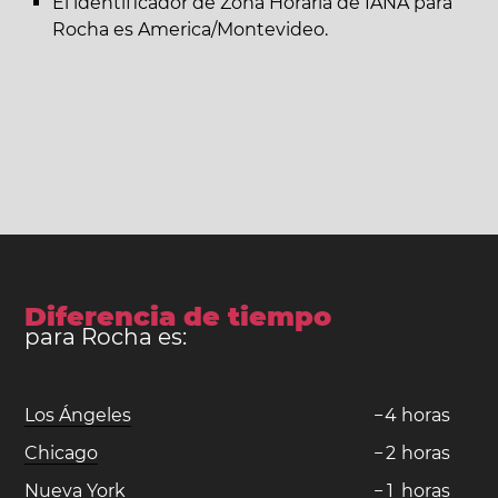
El identificador de Zona Horaria de IANA para
Rocha es America/Montevideo.
Diferencia de tiempo
para Rocha es:
Los Ángeles
−
4
horas
Chicago
−
2
horas
Nueva York
−
1
horas