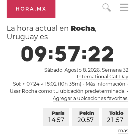
HORA.MX
La hora actual en
Rocha
,
Uruguay es
0
9
:
5
7
:
2
3
Sábado, Agosto 8, 2026,
Semana 32
International Cat Day
Sol:
↑ 07:24 ↓ 18:02 (10h 38m)
-
Más información
-
Usar Rocha como tu ubicación predeterminada.
-
Agregar a ubicaciones favoritas.
París
Pekín
Tokio
1
4
:
5
7
2
0
:
5
7
2
1
:
5
7
más
Los Ángeles
Londres