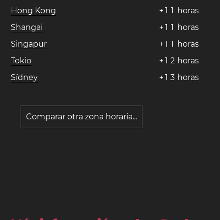
Hong Kong
+
1
1
horas
Shangai
+
1
1
horas
Singapur
+
1
1
horas
Tokio
+
1
2
horas
Sídney
+
1
3
horas
Comparar otra zona horaria...