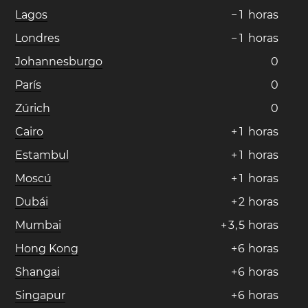
Lagos
−
1
horas
Londres
−
1
horas
Johannesburgo
0
París
0
Zúrich
0
Cairo
+
1
horas
Estambul
+
1
horas
Moscú
+
1
horas
Dubái
+
2
horas
Mumbai
+
3
,
5
horas
Hong Kong
+
6
horas
Shangai
+
6
horas
Singapur
+
6
horas