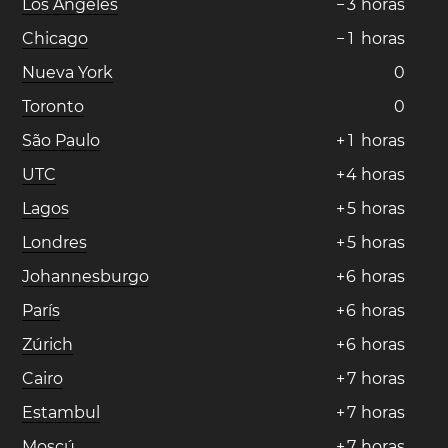
Los Ángeles
−
3
horas
Chicago
−
1
horas
Nueva York
0
Toronto
0
São Paulo
+
1
horas
UTC
+
4
horas
Lagos
+
5
horas
Londres
+
5
horas
Johannesburgo
+
6
horas
París
+
6
horas
Zúrich
+
6
horas
Cairo
+
7
horas
Estambul
+
7
horas
Moscú
+
7
horas