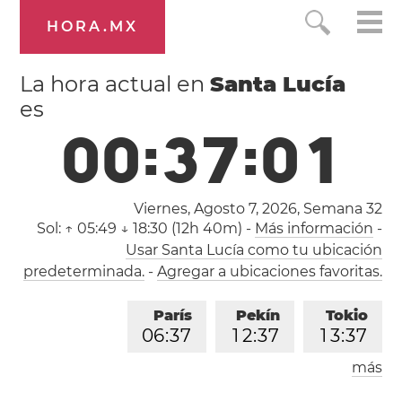
HORA.MX
La hora actual en
Santa Lucía
es
0
0
:
3
7
:
0
2
Viernes, Agosto 7, 2026,
Semana 32
Sol:
↑ 05:49 ↓ 18:30 (12h 40m)
-
Más información
-
Usar Santa Lucía como tu ubicación
predeterminada.
-
Agregar a ubicaciones favoritas.
París
Pekín
Tokio
0
6
:
3
7
1
2
:
3
7
1
3
:
3
7
más
Los Ángeles
Londres
2
1
:
3
7
0
5
:
3
7