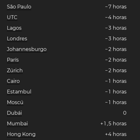
São Paulo
−
7
horas
UTC
−
4
horas
Lagos
−
3
horas
Londres
−
3
horas
Johannesburgo
−
2
horas
París
−
2
horas
Zúrich
−
2
horas
Cairo
−
1
horas
Estambul
−
1
horas
Moscú
−
1
horas
Dubái
0
Mumbai
+
1
,
5
horas
Hong Kong
+
4
horas