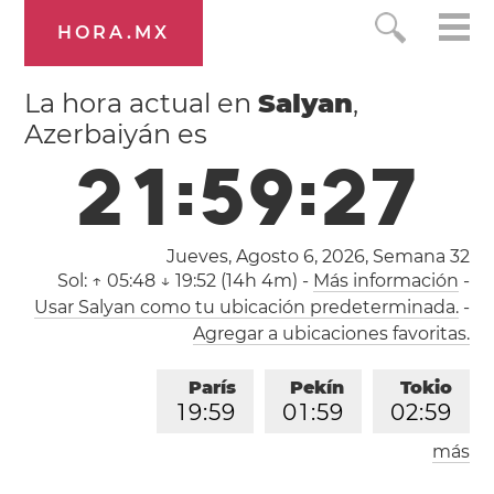
HORA.MX
La hora actual en
Salyan
,
Azerbaiyán es
2
1
:
5
9
:
2
7
Jueves, Agosto 6, 2026,
Semana 32
Sol:
↑ 05:48 ↓ 19:52 (14h 4m)
-
Más información
-
Usar Salyan como tu ubicación predeterminada.
-
Agregar a ubicaciones favoritas.
París
Pekín
Tokio
1
9
:
5
9
0
1
:
5
9
0
2
:
5
9
más
Los Ángeles
Londres
1
0
:
5
9
1
8
:
5
9