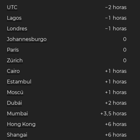
UTC
−
2
horas
Lagos
−
1
horas
Londres
−
1
horas
Johannesburgo
0
París
0
Zúrich
0
Cairo
+
1
horas
Estambul
+
1
horas
Moscú
+
1
horas
Dubái
+
2
horas
Mumbai
+
3
,
5
horas
Hong Kong
+
6
horas
Shangai
+
6
horas