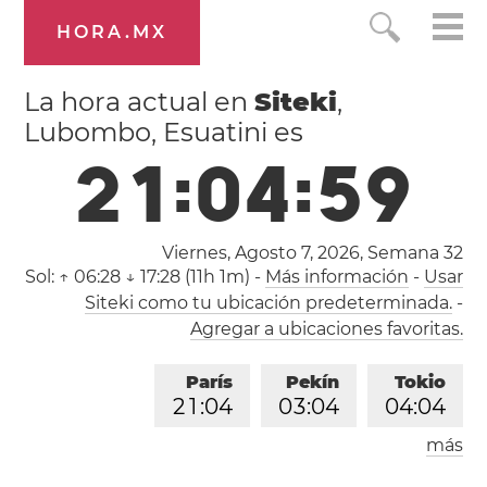
HORA.MX
La hora actual en
Siteki
,
Lubombo, Esuatini es
2
1
:
0
5
:
0
0
Viernes, Agosto 7, 2026,
Semana 32
Sol:
↑ 06:28 ↓ 17:28 (11h 1m)
-
Más información
-
Usar
Siteki como tu ubicación predeterminada.
-
Agregar a ubicaciones favoritas.
París
Pekín
Tokio
2
1
:
0
5
0
3
:
0
5
0
4
:
0
5
más
Los Ángeles
Londres
1
2
:
0
5
2
0
:
0
5