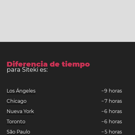
Diferencia de tiempo
para Siteki es:
Los Ángeles
−
9
horas
Chicago
−
7
horas
Nueva York
−
6
horas
Toronto
−
6
horas
São Paulo
−
5
horas