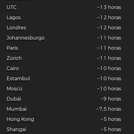
UTC
−
1
3
horas
Lagos
−
1
2
horas
Londres
−
1
2
horas
Johannesburgo
−
1
1
horas
París
−
1
1
horas
Zúrich
−
1
1
horas
Cairo
−
1
0
horas
Estambul
−
1
0
horas
Moscú
−
1
0
horas
Dubái
−
9
horas
Mumbai
−
7
,
5
horas
Hong Kong
−
5
horas
Shangai
−
5
horas