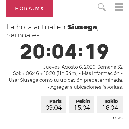
HORA.MX
La hora actual en
Siusega
,
Samoa es
2
0
:
0
4
:
2
0
Jueves, Agosto 6, 2026,
Semana 32
Sol:
↑ 06:46 ↓ 18:20 (11h 34m)
-
Más información
-
Usar Siusega como tu ubicación predeterminada.
-
Agregar a ubicaciones favoritas.
París
Pekín
Tokio
0
9
:
0
4
1
5
:
0
4
1
6
:
0
4
más
Los Ángeles
Londres
0
0
:
0
4
0
8
:
0
4