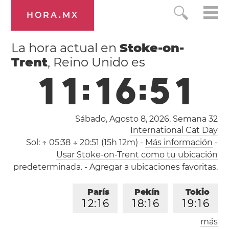
HORA.MX
La hora actual en
Stoke-on-
Trent
, Reino Unido es
1
1
:
1
6
:
5
2
Sábado, Agosto 8, 2026,
Semana 32
International Cat Day
Sol:
↑ 05:38 ↓ 20:51 (15h 12m)
-
Más información
-
Usar Stoke-on-Trent como tu ubicación
predeterminada.
-
Agregar a ubicaciones favoritas.
París
Pekín
Tokio
1
2
:
1
6
1
8
:
1
6
1
9
:
1
6
más
Los Ángeles
Londres