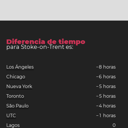
Diferencia de tiempo
para Stoke-on-Trent es:
Los Ángeles
−
8
horas
Chicago
−
6
horas
Nueva York
−
5
horas
Toronto
−
5
horas
São Paulo
−
4
horas
UTC
−
1
horas
Lagos
0