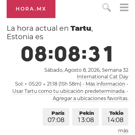
HORA.MX
La hora actual en
Tartu
,
Estonia es
0
8
:
0
8
:
3
1
Sábado, Agosto 8, 2026,
Semana 32
International Cat Day
Sol:
↑ 05:20 ↓ 21:18 (15h 58m)
-
Más información
-
Usar Tartu como tu ubicación predeterminada.
-
Agregar a ubicaciones favoritas.
París
Pekín
Tokio
0
7
:
0
8
1
3
:
0
8
1
4
:
0
8
más
Los Ángeles
Londres