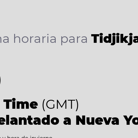
a horaria para
Tidjikj
0
 Time
(GMT)
elantado a Nueva Y