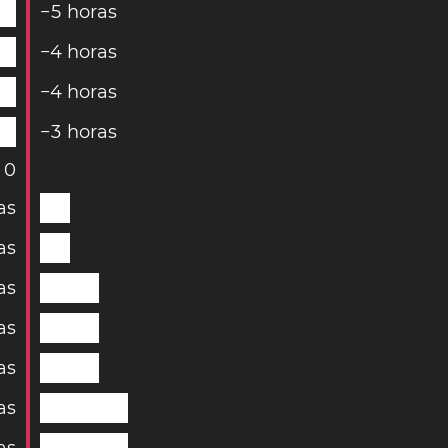
−
5
horas
−
4
horas
−
4
horas
−
3
horas
0
as
as
as
as
as
as