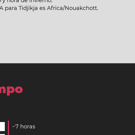
 y hora de invierno.
A para Tidjikja es Africa/Nouakchott.
empo
−
7
horas