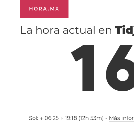
HORA.MX
La hora actual en
Tid
1
Sol:
↑ 06:25 ↓ 19:18 (12h 53m)
-
Más info