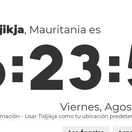
jikja
, Mauritania es
6
:
2
3
:
Viernes, Agos
rmación
-
Usar Tidjikja como tu ubicación predet