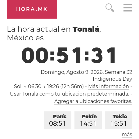
HORA.MX
La hora actual en
Tonalá
,
México es
0
0
:
5
1
:
3
2
Domingo, Agosto 9, 2026,
Semana 32
Indigenous Day
Sol:
↑ 06:30 ↓ 19:26 (12h 56m)
-
Más información
-
Usar Tonalá como tu ubicación predeterminada.
-
Agregar a ubicaciones favoritas.
París
Pekín
Tokio
0
8
:
5
1
1
4
:
5
1
1
5
:
5
1
más
Los Ángeles
Londres