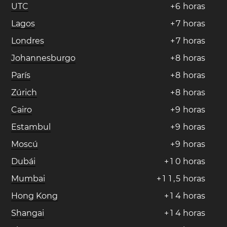
UTC
+
6
horas
Lagos
+
7
horas
Londres
+
7
horas
Johannesburgo
+
8
horas
París
+
8
horas
Zúrich
+
8
horas
Cairo
+
9
horas
Estambul
+
9
horas
Moscú
+
9
horas
Dubái
+
1
0
horas
Mumbai
+
1
1
,
5
horas
Hong Kong
+
1
4
horas
Shangai
+
1
4
horas