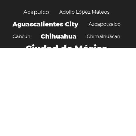
Acapulco
Adolfo López Mateos
Aguascalientes City
Azcapotzalco
Chihuahua
Cancún
Chimalhuacán
Ciudad de México
Culiacán
Cuauhtémoc
Delegación Miguel Hidalgo
Delegación Tlalpan
Ecatepec
Delegación Xochimilco
Guadalajara
Guadalupe
Hermosillo
Heroica Matamoros
Izcalli
Juárez
León
Iztacalco