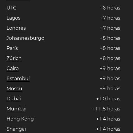
UTC
+
6
horas
Lagos
+
7
horas
Londres
+
7
horas
Johannesburgo
+
8
horas
París
+
8
horas
Zúrich
+
8
horas
Cairo
+
9
horas
Estambul
+
9
horas
Moscú
+
9
horas
Dubái
+
1
0
horas
Mumbai
+
1
1
,
5
horas
Hong Kong
+
1
4
horas
Shangai
+
1
4
horas