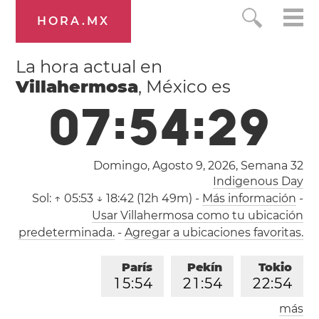
HORA.MX
La hora actual en
Villahermosa
, México es
0
7
:
5
4
:
2
9
Domingo, Agosto 9, 2026,
Semana 32
Indigenous Day
Sol:
↑ 05:53 ↓ 18:42 (12h 49m)
-
Más información
-
Usar Villahermosa como tu ubicación
predeterminada.
-
Agregar a ubicaciones favoritas.
París
Pekín
Tokio
1
5
:
5
4
2
1
:
5
4
2
2
:
5
4
más
Los Ángeles
Londres