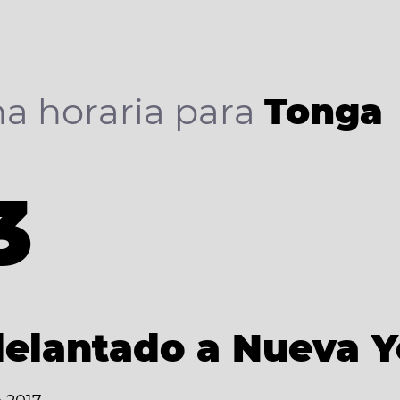
a horaria para
Tonga
3
)
delantado a Nueva 