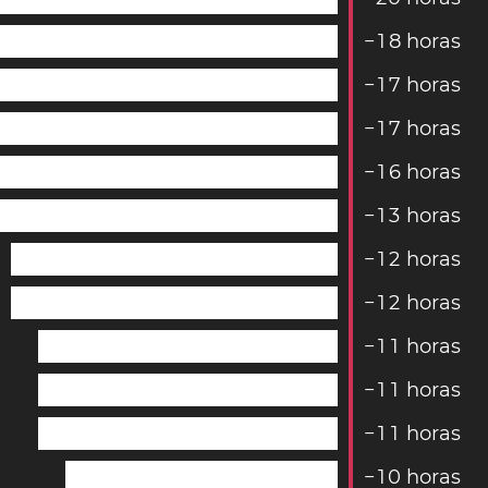
−
1
8
horas
−
1
7
horas
−
1
7
horas
−
1
6
horas
−
1
3
horas
−
1
2
horas
−
1
2
horas
−
1
1
horas
−
1
1
horas
−
1
1
horas
−
1
0
horas