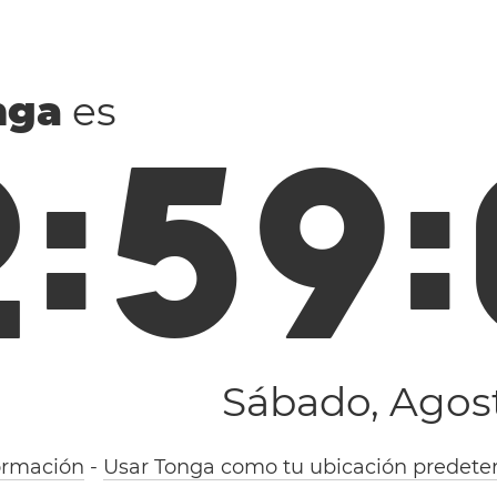
nga
es
2
:
5
9
:
Sábado, Agost
ormación
-
Usar Tonga como tu ubicación predete