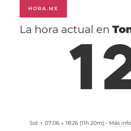
HORA.MX
La hora actual en
To
1
Sol:
↑ 07:06 ↓ 18:26 (11h 20m)
-
Más inf