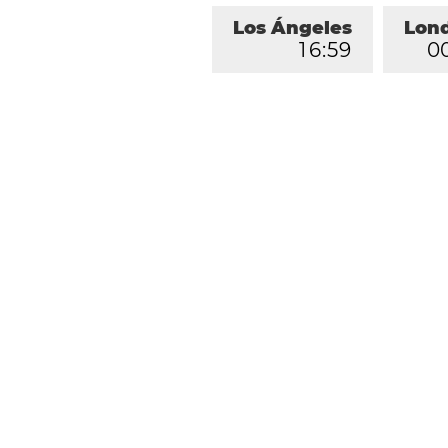
Los Ángeles
Lon
1
6
:
5
9
0