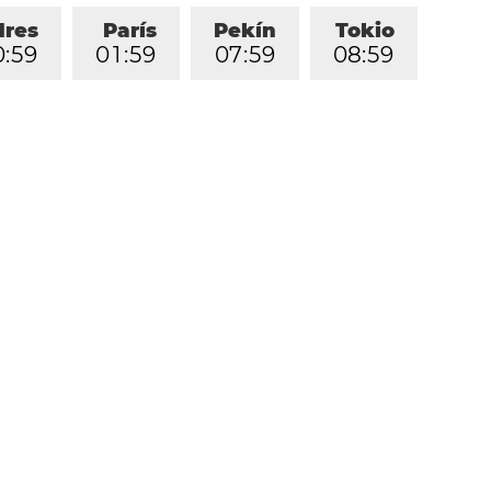
dres
París
Pekín
Tokio
0
:
5
9
0
1
:
5
9
0
7
:
5
9
0
8
:
5
9