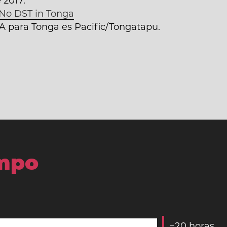
 2017.
No DST in Tonga
NA para Tonga es Pacific/Tongatapu.
empo
−
2
0
horas