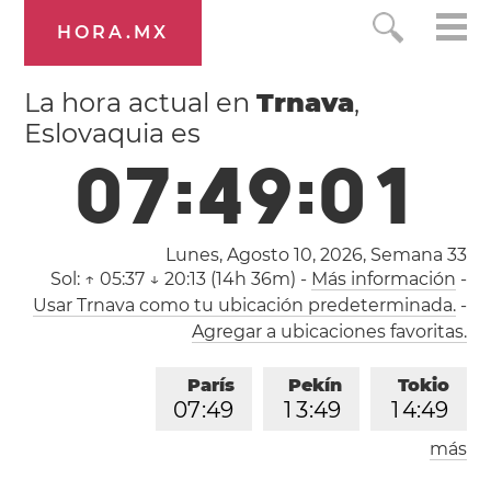
HORA.MX
La hora actual en
Trnava
,
Eslovaquia es
0
7
:
4
9
:
0
2
Lunes, Agosto 10, 2026,
Semana 33
Sol:
↑ 05:37 ↓ 20:13 (14h 36m)
-
Más información
-
Usar Trnava como tu ubicación predeterminada.
-
Agregar a ubicaciones favoritas.
París
Pekín
Tokio
0
7
:
4
9
1
3
:
4
9
1
4
:
4
9
más
Los Ángeles
Londres
2
2
:
4
9
0
6
:
4
9