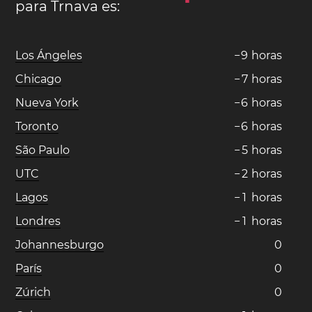
para Trnava es:
Los Ángeles
−
9
horas
Chicago
−
7
horas
Nueva York
−
6
horas
Toronto
−
6
horas
São Paulo
−
5
horas
UTC
−
2
horas
Lagos
−
1
horas
Londres
−
1
horas
Johannesburgo
0
París
0
Zúrich
0