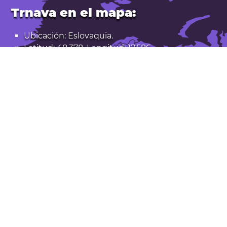
Trnava en el mapa:
Ubicación: Eslovaquia.
Latitud: 48,378. Longitud: 17,586
Población: 63.000
Abrir Trnava en Google Maps