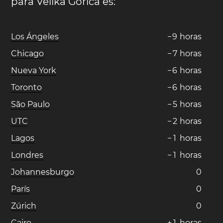
para Velika Gorica es:
Los Ángeles
−
9
horas
Chicago
−
7
horas
Nueva York
−
6
horas
Toronto
−
6
horas
São Paulo
−
5
horas
UTC
−
2
horas
Lagos
−
1
horas
Londres
−
1
horas
Johannesburgo
0
París
0
Zúrich
0
Cairo
+
1
horas