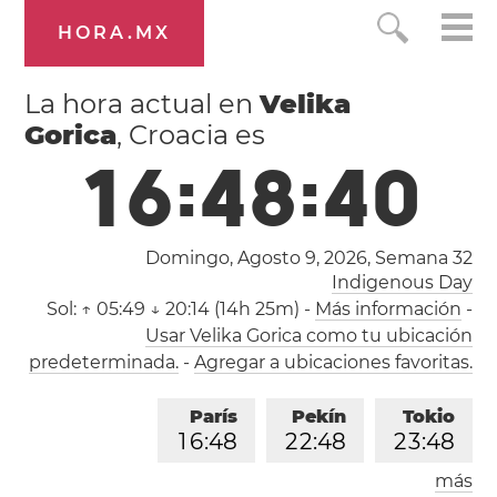
HORA.MX
La hora actual en
Velika
Gorica
, Croacia es
1
6
:
4
8
:
4
1
Domingo, Agosto 9, 2026,
Semana 32
Indigenous Day
Sol:
↑ 05:49 ↓ 20:14 (14h 25m)
-
Más información
-
Usar Velika Gorica como tu ubicación
predeterminada.
-
Agregar a ubicaciones favoritas.
París
Pekín
Tokio
1
6
:
4
8
2
2
:
4
8
2
3
:
4
8
más
Los Ángeles
Londres