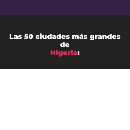
Las 50 ciudades más grandes
de
Nigeria
:
Abuja
Aba
Abeokuta
Ado-Ekiti
Akure
Bauchi
Bida
Ciudad de Benín
Calabar
Enugu
Ebute Ikorodu
Effon-Alaiye
Ibadán
Gombe
Gusau