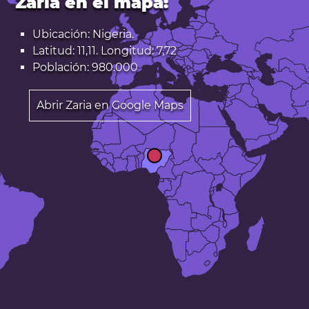
Zaria en el mapa:
Ubicación: Nigeria.
Latitud: 11,11. Longitud: 7,72
Población: 980.000
Abrir Zaria en Google Maps