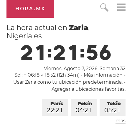
HORA.MX
La hora actual en
Zaria
,
Nigeria es
2
1
:
2
1
:
5
7
Viernes, Agosto 7, 2026,
Semana 32
Sol:
↑ 06:18 ↓ 18:52 (12h 34m)
-
Más información
-
Usar Zaria como tu ubicación predeterminada.
-
Agregar a ubicaciones favoritas.
París
Pekín
Tokio
2
2
:
2
1
0
4
:
2
1
0
5
:
2
1
más
Los Ángeles
Londres
1
3
:
2
1
2
1
:
2
1