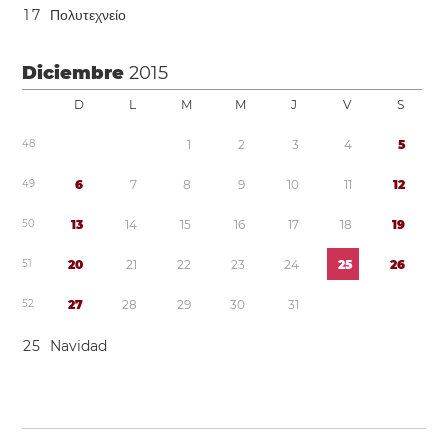
1
7
Πολυτεχνείο
Diciembre
2015
D
L
M
M
J
V
S
4
8
1
2
3
4
5
4
9
6
7
8
9
1
0
1
1
1
2
5
0
1
3
1
4
1
5
1
6
1
7
1
8
1
9
5
1
2
0
2
1
2
2
2
3
2
4
2
5
2
6
5
2
2
7
2
8
2
9
3
0
3
1
2
5
Navidad