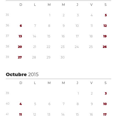
D
L
M
M
J
V
S
3
5
1
2
3
4
5
3
6
6
7
8
9
1
0
1
1
1
2
3
7
1
3
1
4
1
5
1
6
1
7
1
8
1
9
3
8
2
0
2
1
2
2
2
3
2
4
2
5
2
6
3
9
2
7
2
8
2
9
3
0
Octubre
2015
D
L
M
M
J
V
S
3
9
1
2
3
4
0
4
5
6
7
8
9
1
0
4
1
1
1
1
2
1
3
1
4
1
5
1
6
1
7