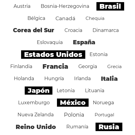
Brasil
Austria
Bosnia-Herzegovina
Bélgica
Canadá
Chequia
Corea del Sur
Croacia
Dinamarca
España
Eslovaquia
Estados Unidos
Estonia
Francia
Finlandia
Georgia
Grecia
Italia
Holanda
Hungría
Irlanda
Japón
Letonia
Lituania
México
Luxemburgo
Noruega
Polonia
Nueva Zelanda
Portugal
Rusia
Reino Unido
Rumanía