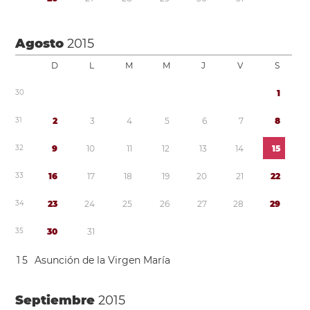
Agosto
2015
D
L
M
M
J
V
S
3
0
1
3
1
2
3
4
5
6
7
8
3
2
9
1
0
1
1
1
2
1
3
1
4
1
5
3
3
1
6
1
7
1
8
1
9
2
0
2
1
2
2
3
4
2
3
2
4
2
5
2
6
2
7
2
8
2
9
3
5
3
0
3
1
1
5
Asunción de la Virgen María
Septiembre
2015