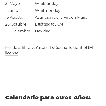
31 Mayo
Whitsunday
1 Junio
Whitmonday
15 Agosto
Asunción de la Virgen María
28 Octubre
Επέτειος του Όχι
25 Diciembre
Navidad
Holidays library:
Yasumi
by
Sacha Telgenhof
(
MIT
license
)
Calendario para otros Años: