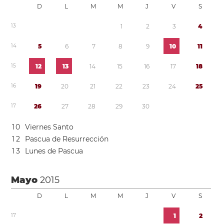
D
L
M
M
J
V
S
1
3
1
2
3
4
1
4
5
6
7
8
9
1
0
1
1
1
5
1
2
1
3
1
4
1
5
1
6
1
7
1
8
1
6
1
9
2
0
2
1
2
2
2
3
2
4
2
5
1
7
2
6
2
7
2
8
2
9
3
0
1
0
Viernes Santo
1
2
Pascua de Resurrección
1
3
Lunes de Pascua
Mayo
2015
D
L
M
M
J
V
S
1
7
1
2