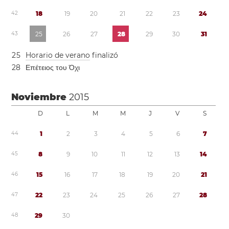
4
2
1
8
1
9
2
0
2
1
2
2
2
3
2
4
4
3
2
5
2
6
2
7
2
8
2
9
3
0
3
1
2
5
Horario de verano
finalizó
2
8
Επέτειος του Όχι
Noviembre
2015
D
L
M
M
J
V
S
4
4
1
2
3
4
5
6
7
4
5
8
9
1
0
1
1
1
2
1
3
1
4
4
6
1
5
1
6
1
7
1
8
1
9
2
0
2
1
4
7
2
2
2
3
2
4
2
5
2
6
2
7
2
8
4
8
2
9
3
0