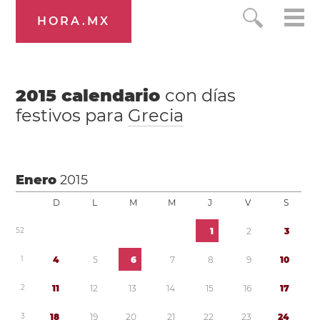
HORA.MX
2015
calendario
con días
festivos para
Grecia
Enero
2015
D
L
M
M
J
V
S
5
2
1
2
3
1
4
5
6
7
8
9
1
0
2
1
1
1
2
1
3
1
4
1
5
1
6
1
7
3
1
8
1
9
2
0
2
1
2
2
2
3
2
4