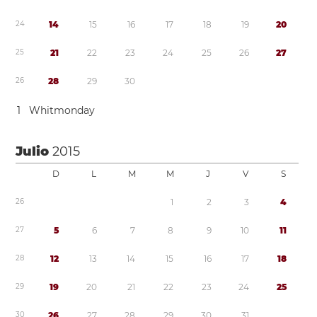
2
4
1
4
1
5
1
6
1
7
1
8
1
9
2
0
2
5
2
1
2
2
2
3
2
4
2
5
2
6
2
7
2
6
2
8
2
9
3
0
1
Whitmonday
Julio
2015
D
L
M
M
J
V
S
2
6
1
2
3
4
2
7
5
6
7
8
9
1
0
1
1
2
8
1
2
1
3
1
4
1
5
1
6
1
7
1
8
2
9
1
9
2
0
2
1
2
2
2
3
2
4
2
5
3
0
2
6
2
7
2
8
2
9
3
0
3
1