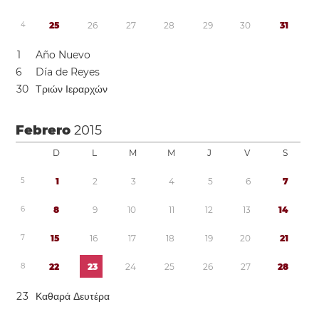
4
2
5
2
6
2
7
2
8
2
9
3
0
3
1
1
Año Nuevo
6
Día de Reyes
3
0
Τριών Ιεραρχών
Febrero
2015
D
L
M
M
J
V
S
5
1
2
3
4
5
6
7
6
8
9
1
0
1
1
1
2
1
3
1
4
7
1
5
1
6
1
7
1
8
1
9
2
0
2
1
8
2
2
2
3
2
4
2
5
2
6
2
7
2
8
2
3
Καθαρά Δευτέρα