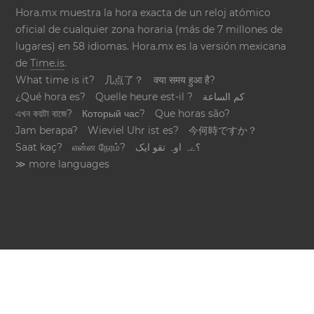
Hora.mx muestra la hora exacta de un reloj atómico
oficial de cualquier zona horaria (más de 7 millones de
lugares) en 58 idiomas. Hora.mx es la versión mexicana
de
Time.is
.
What time is it?
几点了？
क्या समय हुआ है?
¿Qué hora es?
Quelle heure est-il ?
كم الساعة
এখন কয়টা বাজে?
Который час?
Que horas são?
Jam berapa?
Wieviel Uhr ist es?
今何時ですか？
Saat kaç?
என்ன நேரம்?
؟ےہ اوہ تقو ایک
≫ more languages