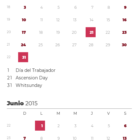
1
8
3
4
5
6
7
8
9
1
9
1
0
1
1
1
2
1
3
1
4
1
5
1
6
2
0
1
7
1
8
1
9
2
0
2
1
2
2
2
3
2
1
2
4
2
5
2
6
2
7
2
8
2
9
3
0
2
2
3
1
1
Día del Trabajador
2
1
Ascension Day
3
1
Whitsunday
Junio
2015
D
L
M
M
J
V
S
2
2
1
2
3
4
5
6
2
3
7
8
9
1
0
1
1
1
2
1
3