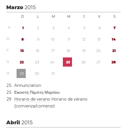
Marzo
2015
D
L
M
M
J
V
S
9
1
2
3
4
5
6
7
1
0
8
9
1
0
1
1
1
2
1
3
1
4
1
1
1
5
1
6
1
7
1
8
1
9
2
0
2
1
1
2
2
2
2
3
2
4
2
5
2
6
2
7
2
8
1
3
2
9
3
0
3
1
2
5
Annunciation
2
5
Εικοστή Πέμπτη Μαρτίου
2
9
Horario de verano
Horario de verano
{comienza/comenzó
Abril
2015