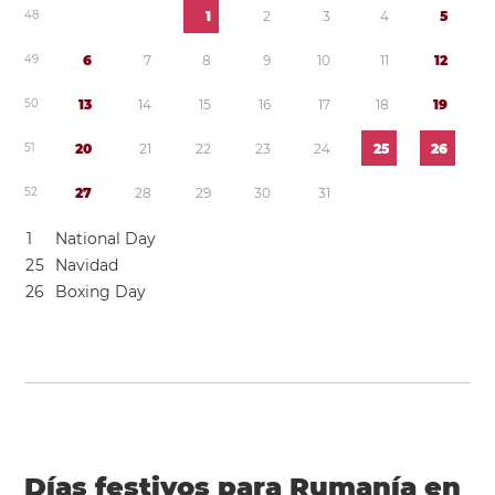
4
8
1
2
3
4
5
4
9
6
7
8
9
1
0
1
1
1
2
5
0
1
3
1
4
1
5
1
6
1
7
1
8
1
9
5
1
2
0
2
1
2
2
2
3
2
4
2
5
2
6
5
2
2
7
2
8
2
9
3
0
3
1
1
National Day
2
5
Navidad
2
6
Boxing Day
Días festivos para Rumanía en