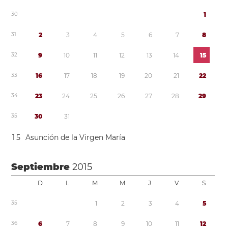
3
0
1
3
1
2
3
4
5
6
7
8
3
2
9
1
0
1
1
1
2
1
3
1
4
1
5
3
3
1
6
1
7
1
8
1
9
2
0
2
1
2
2
3
4
2
3
2
4
2
5
2
6
2
7
2
8
2
9
3
5
3
0
3
1
1
5
Asunción de la Virgen María
Septiembre
2015
D
L
M
M
J
V
S
3
5
1
2
3
4
5
3
6
6
7
8
9
1
0
1
1
1
2