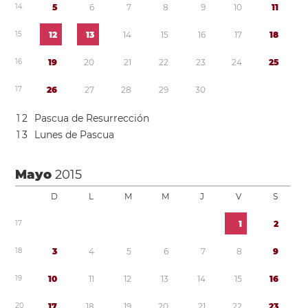
1
4
5
6
7
8
9
1
0
1
1
1
5
1
2
1
3
1
4
1
5
1
6
1
7
1
8
1
6
1
9
2
0
2
1
2
2
2
3
2
4
2
5
1
7
2
6
2
7
2
8
2
9
3
0
1
2
Pascua de Resurrección
1
3
Lunes de Pascua
Mayo
2015
D
L
M
M
J
V
S
1
7
1
2
1
8
3
4
5
6
7
8
9
1
9
1
0
1
1
1
2
1
3
1
4
1
5
1
6
2
0
1
7
1
8
1
9
2
0
2
1
2
2
2
3