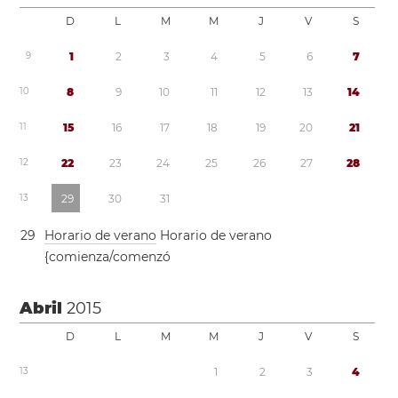
D
L
M
M
J
V
S
9
1
2
3
4
5
6
7
1
0
8
9
1
0
1
1
1
2
1
3
1
4
1
1
1
5
1
6
1
7
1
8
1
9
2
0
2
1
1
2
2
2
2
3
2
4
2
5
2
6
2
7
2
8
1
3
2
9
3
0
3
1
2
9
Horario de verano
Horario de verano
{comienza/comenzó
Abril
2015
D
L
M
M
J
V
S
1
3
1
2
3
4