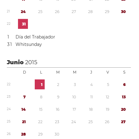
2
1
2
4
2
5
2
6
2
7
2
8
2
9
3
0
2
2
3
1
1
Día del Trabajador
3
1
Whitsunday
Junio
2015
D
L
M
M
J
V
S
2
2
1
2
3
4
5
6
2
3
7
8
9
1
0
1
1
1
2
1
3
2
4
1
4
1
5
1
6
1
7
1
8
1
9
2
0
2
5
2
1
2
2
2
3
2
4
2
5
2
6
2
7
2
6
2
8
2
9
3
0