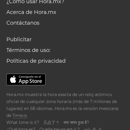
¿Cómo usar Hora.mx?
Acerca de Hora.mx
Contáctanos
Publicitar
Términos de uso:
Políticas de privacidad
Hora.mx muestra la hora exacta de un reloj atómico
oficial de cualquier zona horaria (más de 7 millones de
lugares) en 58 idiomas. Hora.mx es la versión mexicana
de
Time.is
.
What time is it?
几点了？
क्या समय हुआ है?
¿Qué hora es?
Quelle heure est-il ?
كم الساعة