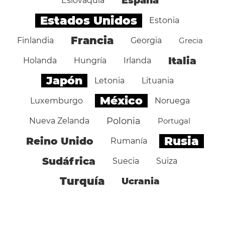
España
Eslovaquia
Estados Unidos
Estonia
Francia
Finlandia
Georgia
Grecia
Italia
Holanda
Hungría
Irlanda
Japón
Letonia
Lituania
México
Luxemburgo
Noruega
Polonia
Nueva Zelanda
Portugal
Rusia
Reino Unido
Rumanía
Sudáfrica
Suecia
Suiza
Turquía
Ucrania