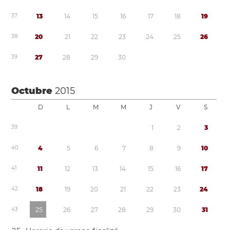
3
7
1
3
1
4
1
5
1
6
1
7
1
8
1
9
3
8
2
0
2
1
2
2
2
3
2
4
2
5
2
6
3
9
2
7
2
8
2
9
3
0
Octubre
2015
D
L
M
M
J
V
S
3
9
1
2
3
4
0
4
5
6
7
8
9
1
0
4
1
1
1
1
2
1
3
1
4
1
5
1
6
1
7
4
2
1
8
1
9
2
0
2
1
2
2
2
3
2
4
4
3
2
5
2
6
2
7
2
8
2
9
3
0
3
1