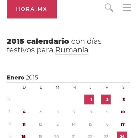
HORA.MX
2015
calendario
con días
festivos para
Rumanía
Enero
2015
D
L
M
M
J
V
S
5
2
1
2
3
1
4
5
6
7
8
9
1
0
2
1
1
1
2
1
3
1
4
1
5
1
6
1
7
3
1
8
1
9
2
0
2
1
2
2
2
3
2
4