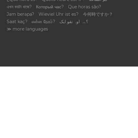
এখন কয়টা বাজে?
Который час?
Que horas são?
Jam berapa?
Wieviel Uhr ist es?
今何時ですか？
Saat kaç?
என்ன நேரம்?
؟ےہ اوہ تقو ایک
≫ more languages