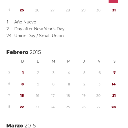
4
2
5
2
6
2
7
2
8
2
9
3
0
3
1
1
Año Nuevo
2
Day after New Year’s Day
2
4
Union Day / Small Union
Febrero
2015
D
L
M
M
J
V
S
5
1
2
3
4
5
6
7
6
8
9
1
0
1
1
1
2
1
3
1
4
7
1
5
1
6
1
7
1
8
1
9
2
0
2
1
8
2
2
2
3
2
4
2
5
2
6
2
7
2
8
Marzo
2015