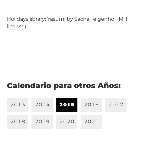
Holidays library:
Yasumi
by
Sacha Telgenhof
(
MIT
license
)
Calendario para otros Años:
2
0
1
3
2
0
1
4
2
0
1
5
2
0
1
6
2
0
1
7
2
0
1
8
2
0
1
9
2
0
2
0
2
0
2
1