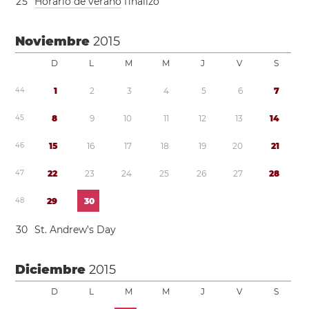
2
5
Horario de verano
finalizó
Noviembre
2015
D
L
M
M
J
V
S
4
4
1
2
3
4
5
6
7
4
5
8
9
1
0
1
1
1
2
1
3
1
4
4
6
1
5
1
6
1
7
1
8
1
9
2
0
2
1
4
7
2
2
2
3
2
4
2
5
2
6
2
7
2
8
4
8
2
9
3
0
3
0
St. Andrew’s Day
Diciembre
2015
D
L
M
M
J
V
S