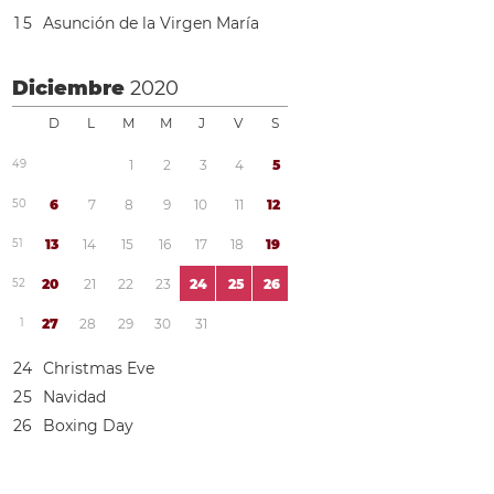
1
5
Asunción de la Virgen María
Diciembre
2020
D
L
M
M
J
V
S
4
9
1
2
3
4
5
5
0
6
7
8
9
1
0
1
1
1
2
5
1
1
3
1
4
1
5
1
6
1
7
1
8
1
9
5
2
2
0
2
1
2
2
2
3
2
4
2
5
2
6
1
2
7
2
8
2
9
3
0
3
1
2
4
Christmas Eve
2
5
Navidad
2
6
Boxing Day