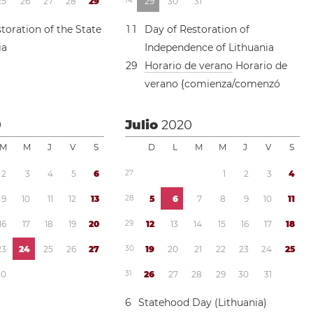
2
5
2
6
2
7
2
8
2
9
1
4
2
9
3
0
3
1
toration of the State
1
1
Day of Restoration of
ia
Independence of Lithuania
2
9
Horario de verano
Horario de
verano {comienza/comenzó
0
Julio
2020
M
M
J
V
S
D
L
M
M
J
V
S
2
3
4
5
6
2
7
1
2
3
4
9
1
0
1
1
1
2
1
3
2
8
5
6
7
8
9
1
0
1
1
1
6
1
7
1
8
1
9
2
0
2
9
1
2
1
3
1
4
1
5
1
6
1
7
1
8
2
3
2
4
2
5
2
6
2
7
3
0
1
9
2
0
2
1
2
2
2
3
2
4
2
5
3
0
3
1
2
6
2
7
2
8
2
9
3
0
3
1
6
Statehood Day (Lithuania)