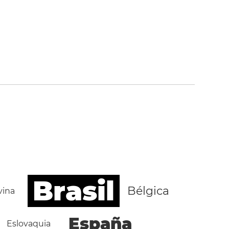
Brasil
Bélgica
vina
España
Eslovaquia