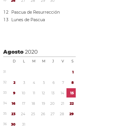
1
8
2
6
2
7
2
8
2
9
3
0
1
2
Pascua de Resurrección
1
3
Lunes de Pascua
Agosto
2020
D
L
M
M
J
V
S
3
1
1
3
2
2
3
4
5
6
7
8
3
3
9
1
0
1
1
1
2
1
3
1
4
1
5
3
4
1
6
1
7
1
8
1
9
2
0
2
1
2
2
3
5
2
3
2
4
2
5
2
6
2
7
2
8
2
9
3
6
3
0
3
1