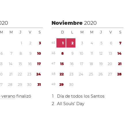
020
Noviembre
2020
M
M
J
V
S
D
L
M
M
J
V
S
1
2
3
4
5
1
2
3
4
5
6
7
6
7
8
9
1
0
4
6
8
9
1
0
1
1
1
2
1
3
1
4
1
3
1
4
1
5
1
6
1
7
4
7
1
5
1
6
1
7
1
8
1
9
2
0
2
1
2
0
2
1
2
2
2
3
2
4
4
8
2
2
2
3
2
4
2
5
2
6
2
7
2
8
2
7
2
8
2
9
3
0
3
1
4
9
2
9
3
0
e verano
finalizó
1
Día de todos los Santos
2
All Souls’ Day