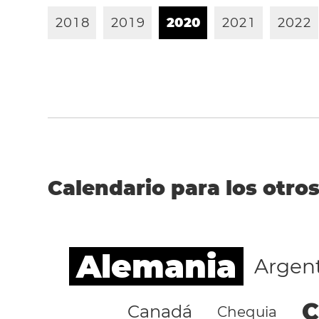
2
0
1
8
2
0
1
9
2
0
2
0
2
0
2
1
2
0
2
2
Calendario para los otros
Alemania
Argen
C
Canadá
Chequia