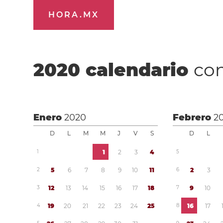
HORA.MX
2020
calendario
con
Enero
2020
Febrero
2
D
L
M
M
J
V
S
D
L
1
1
2
3
4
5
2
5
6
7
8
9
1
0
1
1
6
2
3
3
1
2
1
3
1
4
1
5
1
6
1
7
1
8
7
9
1
0
4
1
9
2
0
2
1
2
2
2
3
2
4
2
5
8
1
6
1
7