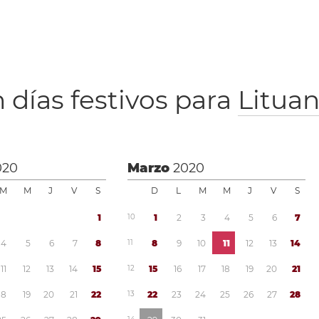
 días festivos para
Lituan
020
Marzo
2020
M
M
J
V
S
D
L
M
M
J
V
S
1
1
0
1
2
3
4
5
6
7
4
5
6
7
8
1
1
8
9
1
0
1
1
1
2
1
3
1
4
1
1
1
2
1
3
1
4
1
5
1
2
1
5
1
6
1
7
1
8
1
9
2
0
2
1
1
8
1
9
2
0
2
1
2
2
1
3
2
2
2
3
2
4
2
5
2
6
2
7
2
8