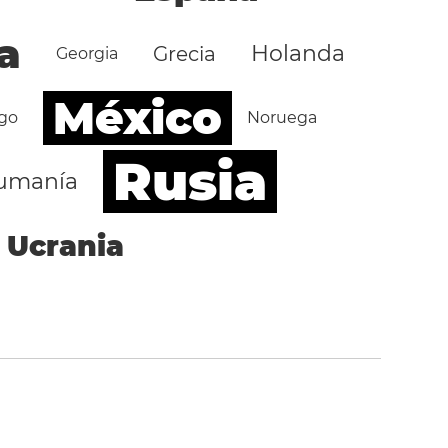
a
Holanda
Grecia
Georgia
México
go
Noruega
Rusia
umanía
Ucrania