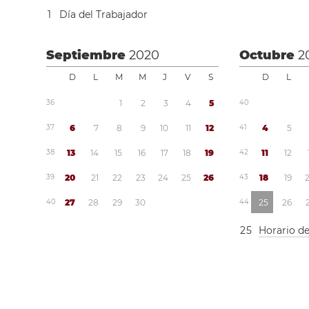
1
Día del Trabajador
Septiembre
2020
Octubre
2
D
L
M
M
J
V
S
D
L
3
6
1
2
3
4
5
4
0
3
7
6
7
8
9
1
0
1
1
1
2
4
1
4
5
3
8
1
3
1
4
1
5
1
6
1
7
1
8
1
9
4
2
1
1
1
2
3
9
2
0
2
1
2
2
2
3
2
4
2
5
2
6
4
3
1
8
1
9
4
0
2
7
2
8
2
9
3
0
4
4
2
5
2
6
2
5
Horario d