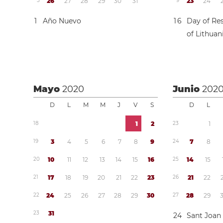
5
2
6
2
7
2
8
2
9
3
0
3
1
9
2
3
2
4
1
Año Nuevo
1
6
Day of Res
of Lithuan
Mayo
2020
Junio
202
D
L
M
M
J
V
S
D
L
1
8
1
2
2
3
1
1
9
3
4
5
6
7
8
9
2
4
7
8
2
0
1
0
1
1
1
2
1
3
1
4
1
5
1
6
2
5
1
4
1
5
2
1
1
7
1
8
1
9
2
0
2
1
2
2
2
3
2
6
2
1
2
2
2
2
2
4
2
5
2
6
2
7
2
8
2
9
3
0
2
7
2
8
2
9
2
3
3
1
2
4
Sant Joan