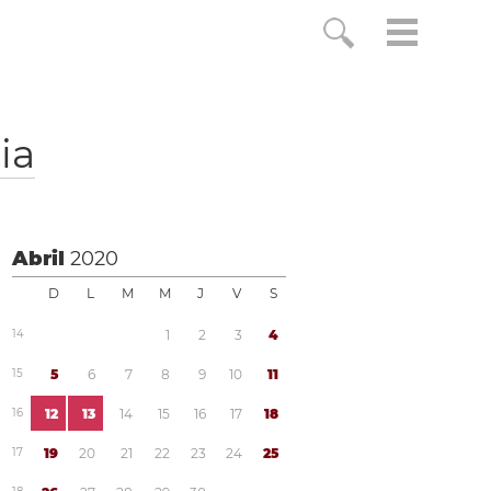
ia
Abril
2020
D
L
M
M
J
V
S
1
4
1
2
3
4
1
5
5
6
7
8
9
1
0
1
1
1
6
1
2
1
3
1
4
1
5
1
6
1
7
1
8
1
7
1
9
2
0
2
1
2
2
2
3
2
4
2
5