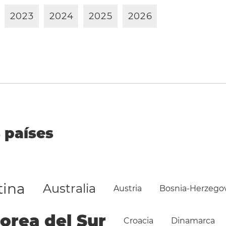
2
0
2
3
2
0
2
4
2
0
2
5
2
0
2
6
 países
tina
Australia
Austria
Bosnia-Herzego
orea del Sur
Croacia
Dinamarca