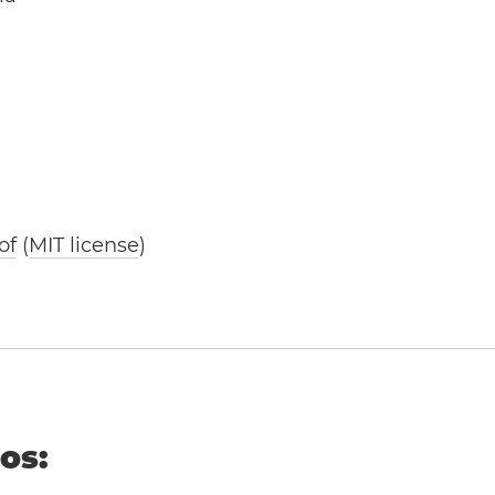
of
(
MIT license
)
ños: