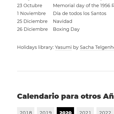
23 Octubre
Memorial day of the 1956 
1 Noviembre
Día de todos los Santos
25 Diciembre
Navidad
26 Diciembre
Boxing Day
Holidays library:
Yasumi
by
Sacha Telgenh
Calendario para otros A
2
0
1
8
2
0
1
9
2
0
2
0
2
0
2
1
2
0
2
2