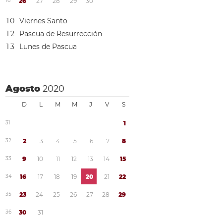
1
8
2
6
2
7
2
8
2
9
3
0
1
0
Viernes Santo
1
2
Pascua de Resurrección
1
3
Lunes de Pascua
Agosto
2020
D
L
M
M
J
V
S
3
1
1
3
2
2
3
4
5
6
7
8
3
3
9
1
0
1
1
1
2
1
3
1
4
1
5
3
4
1
6
1
7
1
8
1
9
2
0
2
1
2
2
3
5
2
3
2
4
2
5
2
6
2
7
2
8
2
9
3
6
3
0
3
1