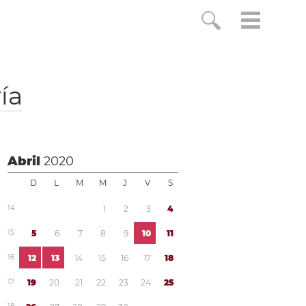
ía
Abril
2020
D
L
M
M
J
V
S
1
4
1
2
3
4
1
5
5
6
7
8
9
1
0
1
1
1
6
1
2
1
3
1
4
1
5
1
6
1
7
1
8
1
7
1
9
2
0
2
1
2
2
2
3
2
4
2
5