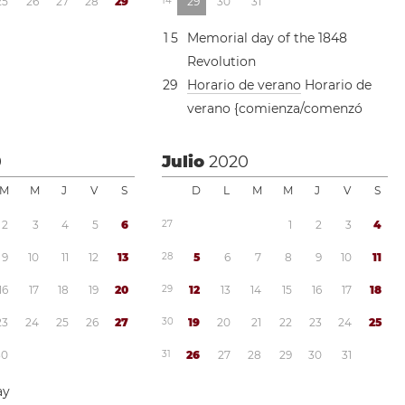
2
5
2
6
2
7
2
8
2
9
1
4
2
9
3
0
3
1
1
5
Memorial day of the 1848
Revolution
2
9
Horario de verano
Horario de
verano {comienza/comenzó
0
Julio
2020
M
M
J
V
S
D
L
M
M
J
V
S
2
3
4
5
6
2
7
1
2
3
4
9
1
0
1
1
1
2
1
3
2
8
5
6
7
8
9
1
0
1
1
1
6
1
7
1
8
1
9
2
0
2
9
1
2
1
3
1
4
1
5
1
6
1
7
1
8
2
3
2
4
2
5
2
6
2
7
3
0
1
9
2
0
2
1
2
2
2
3
2
4
2
5
3
0
3
1
2
6
2
7
2
8
2
9
3
0
3
1
ay