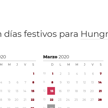
 días festivos para
Hungr
020
Marzo
2020
M
M
J
V
S
D
L
M
M
J
V
S
1
1
0
1
2
3
4
5
6
7
4
5
6
7
8
1
1
8
9
1
0
1
1
1
2
1
3
1
4
1
1
1
2
1
3
1
4
1
5
1
2
1
5
1
6
1
7
1
8
1
9
2
0
2
1
1
8
1
9
2
0
2
1
2
2
1
3
2
2
2
3
2
4
2
5
2
6
2
7
2
8