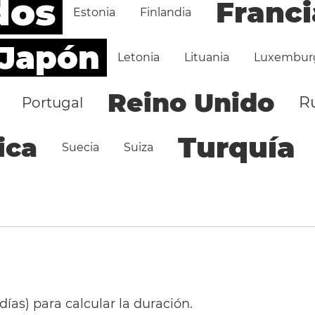
dos
Franci
Estonia
Finlandia
Japón
Letonia
Lituania
Luxembur
Reino Unido
R
Portugal
Turquía
ica
Suecia
Suiza
 días) para calcular la duración.