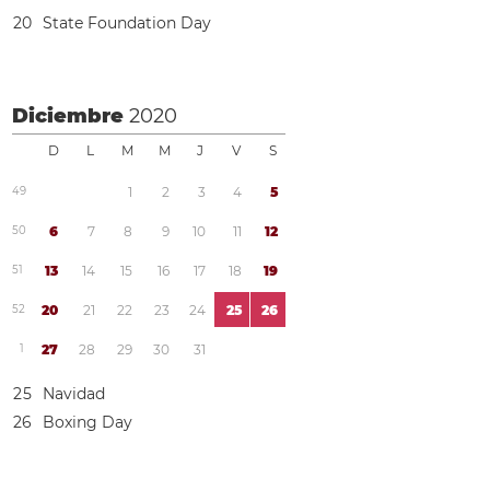
2
0
State Foundation Day
Diciembre
2020
D
L
M
M
J
V
S
4
9
1
2
3
4
5
5
0
6
7
8
9
1
0
1
1
1
2
5
1
1
3
1
4
1
5
1
6
1
7
1
8
1
9
5
2
2
0
2
1
2
2
2
3
2
4
2
5
2
6
1
2
7
2
8
2
9
3
0
3
1
2
5
Navidad
2
6
Boxing Day