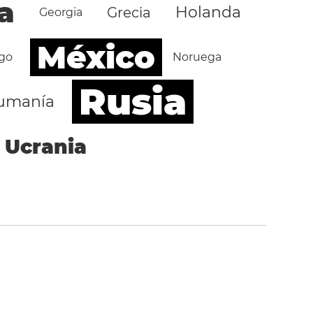
a
Holanda
Grecia
Georgia
México
go
Noruega
Rusia
umanía
Ucrania