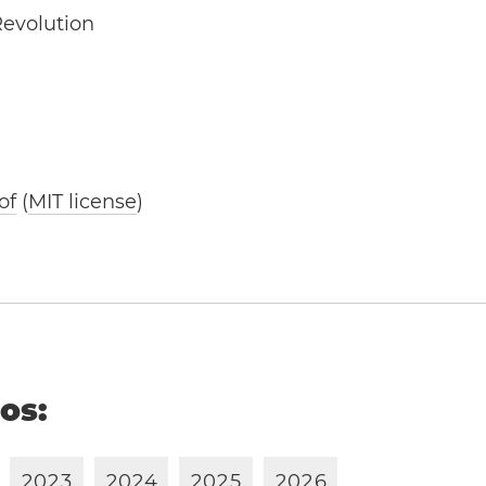
Revolution
of
(
MIT license
)
ños:
2
0
2
3
2
0
2
4
2
0
2
5
2
0
2
6