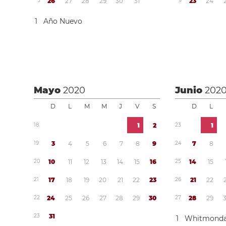
5
2
6
2
7
2
8
2
9
3
0
3
1
9
2
3
2
4
1
Año Nuevo
Mayo
2020
Junio
202
D
L
M
M
J
V
S
D
L
1
8
1
2
2
3
1
1
9
3
4
5
6
7
8
9
2
4
7
8
2
0
1
0
1
1
1
2
1
3
1
4
1
5
1
6
2
5
1
4
1
5
2
1
1
7
1
8
1
9
2
0
2
1
2
2
2
3
2
6
2
1
2
2
2
2
2
4
2
5
2
6
2
7
2
8
2
9
3
0
2
7
2
8
2
9
2
3
3
1
1
Whitmond