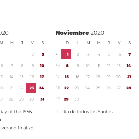
020
Noviembre
2020
M
M
J
V
S
D
L
M
M
J
V
S
1
2
3
4
5
1
2
3
4
5
6
7
6
7
8
9
1
0
4
6
8
9
1
0
1
1
1
2
1
3
1
4
1
3
1
4
1
5
1
6
1
7
4
7
1
5
1
6
1
7
1
8
1
9
2
0
2
1
2
0
2
1
2
2
2
3
2
4
4
8
2
2
2
3
2
4
2
5
2
6
2
7
2
8
2
7
2
8
2
9
3
0
3
1
4
9
2
9
3
0
day of the 1956
1
Día de todos los Santos
n
e verano
finalizó