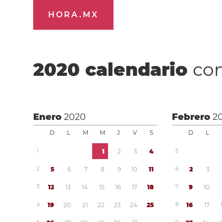
HORA.MX
2020
calendario
con
Enero
2020
Febrero
2
D
L
M
M
J
V
S
D
L
1
1
2
3
4
5
2
5
6
7
8
9
1
0
1
1
6
2
3
3
1
2
1
3
1
4
1
5
1
6
1
7
1
8
7
9
1
0
4
1
9
2
0
2
1
2
2
2
3
2
4
2
5
8
1
6
1
7