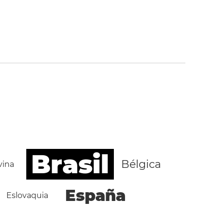
Brasil
Bélgica
vina
España
Eslovaquia