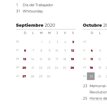
1
Día del Trabajador
3
1
Whitsunday
Septiembre
2020
Octubre
2
D
L
M
M
J
V
S
D
L
3
6
1
2
3
4
5
4
0
3
7
6
7
8
9
1
0
1
1
1
2
4
1
4
5
3
8
1
3
1
4
1
5
1
6
1
7
1
8
1
9
4
2
1
1
1
2
3
9
2
0
2
1
2
2
2
3
2
4
2
5
2
6
4
3
1
8
1
9
4
0
2
7
2
8
2
9
3
0
4
4
2
5
2
6
2
3
Memorial 
Revolutio
2
5
Horario d