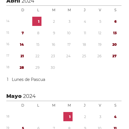
Abril
2024
D
L
M
M
J
V
S
1
4
1
2
3
4
5
6
1
5
7
8
9
1
0
1
1
1
2
1
3
1
6
1
4
1
5
1
6
1
7
1
8
1
9
2
0
1
7
2
1
2
2
2
3
2
4
2
5
2
6
2
7
1
8
2
8
2
9
3
0
1
Lunes de Pascua
Mayo
2024
D
L
M
M
J
V
S
1
8
1
2
3
4
1
9
5
6
7
8
9
1
0
1
1