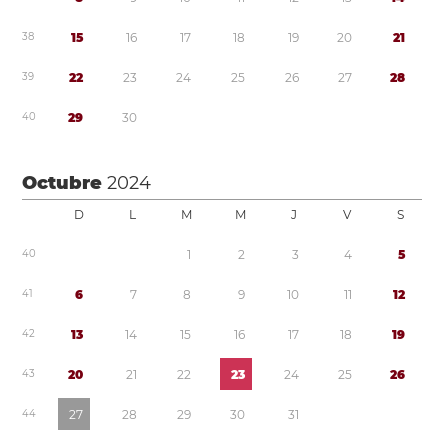
3
8
1
5
1
6
1
7
1
8
1
9
2
0
2
1
3
9
2
2
2
3
2
4
2
5
2
6
2
7
2
8
4
0
2
9
3
0
Octubre
2024
D
L
M
M
J
V
S
4
0
1
2
3
4
5
4
1
6
7
8
9
1
0
1
1
1
2
4
2
1
3
1
4
1
5
1
6
1
7
1
8
1
9
4
3
2
0
2
1
2
2
2
3
2
4
2
5
2
6
4
4
2
7
2
8
2
9
3
0
3
1