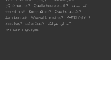
¿Qué hora es?
Quelle heure est-il ?
كم الساعة
এখন কয়টা বাজে?
Который час?
Que horas são?
Jam berapa?
Wieviel Uhr ist es?
今何時ですか？
Saat kaç?
என்ன நேரம்?
؟ےہ اوہ تقو ایک
≫ more languages