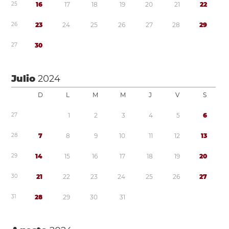
2
5
1
6
1
7
1
8
1
9
2
0
2
1
2
2
2
6
2
3
2
4
2
5
2
6
2
7
2
8
2
9
2
7
3
0
Julio
2024
D
L
M
M
J
V
S
2
7
1
2
3
4
5
6
2
8
7
8
9
1
0
1
1
1
2
1
3
2
9
1
4
1
5
1
6
1
7
1
8
1
9
2
0
3
0
2
1
2
2
2
3
2
4
2
5
2
6
2
7
3
1
2
8
2
9
3
0
3
1