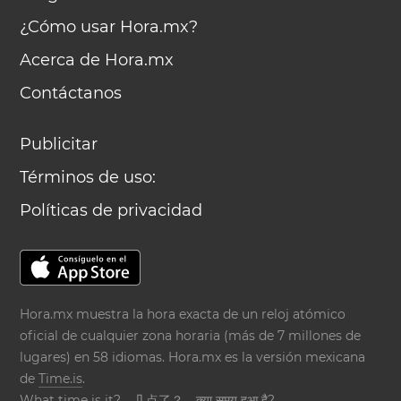
¿Cómo usar Hora.mx?
Acerca de Hora.mx
Contáctanos
Publicitar
Términos de uso:
Políticas de privacidad
Hora.mx muestra la hora exacta de un reloj atómico
oficial de cualquier zona horaria (más de 7 millones de
lugares) en 58 idiomas. Hora.mx es la versión mexicana
de
Time.is
.
What time is it?
几点了？
क्या समय हुआ है?