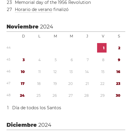
2
3
Memorial day of the 1956 Revolution
2
7
Horario de verano
finalizó
Noviembre
2024
D
L
M
M
J
V
S
4
4
1
2
4
5
3
4
5
6
7
8
9
4
6
1
0
1
1
1
2
1
3
1
4
1
5
1
6
4
7
1
7
1
8
1
9
2
0
2
1
2
2
2
3
4
8
2
4
2
5
2
6
2
7
2
8
2
9
3
0
1
Día de todos los Santos
Diciembre
2024