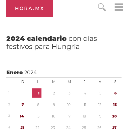
HORA.MX
2024
calendario
con días
festivos para
Hungría
Enero
2024
D
L
M
M
J
V
S
1
1
2
3
4
5
6
2
7
8
9
1
0
1
1
1
2
1
3
3
1
4
1
5
1
6
1
7
1
8
1
9
2
0
4
2
1
2
2
2
3
2
4
2
5
2
6
2
7