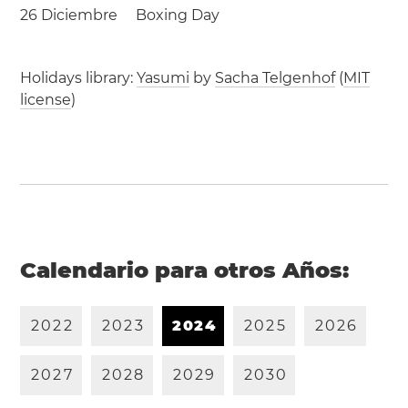
26 Diciembre
Boxing Day
Holidays library:
Yasumi
by
Sacha Telgenhof
(
MIT
license
)
Calendario para otros Años:
2
0
2
2
2
0
2
3
2
0
2
4
2
0
2
5
2
0
2
6
2
0
2
7
2
0
2
8
2
0
2
9
2
0
3
0