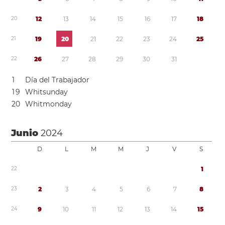
2
0
1
2
1
3
1
4
1
5
1
6
1
7
1
8
2
1
1
9
2
0
2
1
2
2
2
3
2
4
2
5
2
2
2
6
2
7
2
8
2
9
3
0
3
1
1
Día del Trabajador
1
9
Whitsunday
2
0
Whitmonday
Junio
2024
D
L
M
M
J
V
S
2
2
1
2
3
2
3
4
5
6
7
8
2
4
9
1
0
1
1
1
2
1
3
1
4
1
5