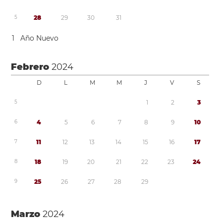
5
2
8
2
9
3
0
3
1
1
Año Nuevo
Febrero
2024
D
L
M
M
J
V
S
5
1
2
3
6
4
5
6
7
8
9
1
0
7
1
1
1
2
1
3
1
4
1
5
1
6
1
7
8
1
8
1
9
2
0
2
1
2
2
2
3
2
4
9
2
5
2
6
2
7
2
8
2
9
Marzo
2024