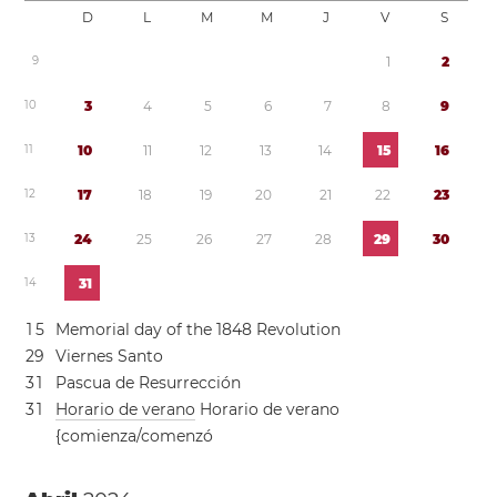
D
L
M
M
J
V
S
9
1
2
1
0
3
4
5
6
7
8
9
1
1
1
0
1
1
1
2
1
3
1
4
1
5
1
6
1
2
1
7
1
8
1
9
2
0
2
1
2
2
2
3
1
3
2
4
2
5
2
6
2
7
2
8
2
9
3
0
1
4
3
1
1
5
Memorial day of the 1848 Revolution
2
9
Viernes Santo
3
1
Pascua de Resurrección
3
1
Horario de verano
Horario de verano
{comienza/comenzó