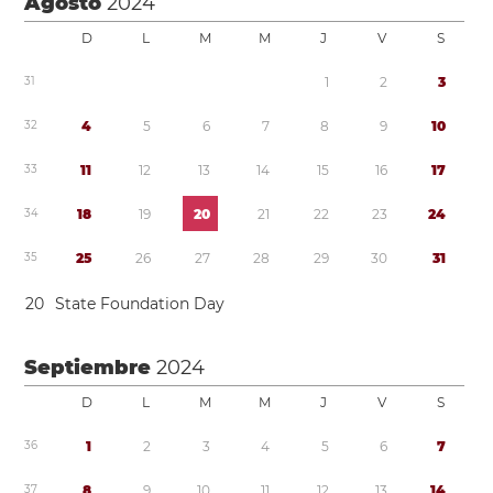
Agosto
2024
D
L
M
M
J
V
S
3
1
1
2
3
3
2
4
5
6
7
8
9
1
0
3
3
1
1
1
2
1
3
1
4
1
5
1
6
1
7
3
4
1
8
1
9
2
0
2
1
2
2
2
3
2
4
3
5
2
5
2
6
2
7
2
8
2
9
3
0
3
1
2
0
State Foundation Day
Septiembre
2024
D
L
M
M
J
V
S
3
6
1
2
3
4
5
6
7
3
7
8
9
1
0
1
1
1
2
1
3
1
4