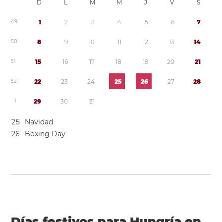
D
L
M
M
J
V
S
4
9
1
2
3
4
5
6
7
5
0
8
9
1
0
1
1
1
2
1
3
1
4
5
1
1
5
1
6
1
7
1
8
1
9
2
0
2
1
5
2
2
2
2
3
2
4
2
5
2
6
2
7
2
8
1
2
9
3
0
3
1
2
5
Navidad
2
6
Boxing Day
Días festivos para Hungría en