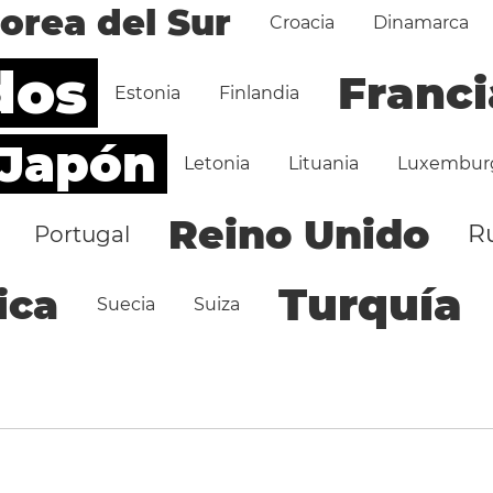
orea del Sur
Croacia
Dinamarca
dos
Franci
Estonia
Finlandia
Japón
Letonia
Lituania
Luxembur
Reino Unido
R
Portugal
Turquía
ica
Suecia
Suiza