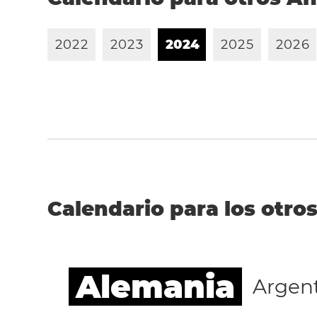
2
0
2
2
2
0
2
3
2
0
2
4
2
0
2
5
2
0
2
6
Calendario para los otros
Alemania
Argen