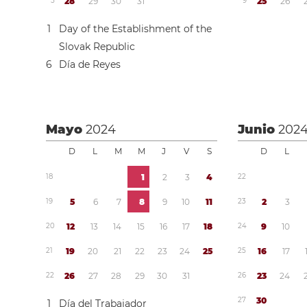
5
2
8
2
9
3
0
3
1
9
2
5
2
6
1
Day of the Establishment of the
Slovak Republic
6
Día de Reyes
Mayo
2024
Junio
202
D
L
M
M
J
V
S
D
L
1
8
1
2
3
4
2
2
1
9
5
6
7
8
9
1
0
1
1
2
3
2
3
2
0
1
2
1
3
1
4
1
5
1
6
1
7
1
8
2
4
9
1
0
2
1
1
9
2
0
2
1
2
2
2
3
2
4
2
5
2
5
1
6
1
7
2
2
2
6
2
7
2
8
2
9
3
0
3
1
2
6
2
3
2
4
2
7
3
0
1
Día del Trabajador