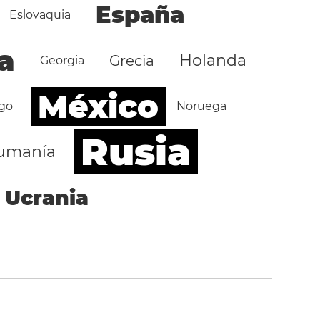
España
Eslovaquia
a
Holanda
Grecia
Georgia
México
go
Noruega
Rusia
umanía
Ucrania