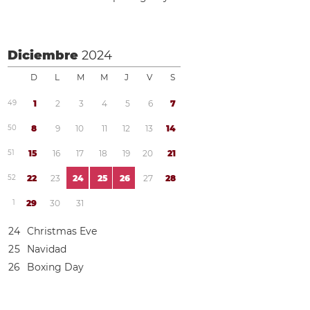
Diciembre
2024
D
L
M
M
J
V
S
4
9
1
2
3
4
5
6
7
5
0
8
9
1
0
1
1
1
2
1
3
1
4
5
1
1
5
1
6
1
7
1
8
1
9
2
0
2
1
5
2
2
2
2
3
2
4
2
5
2
6
2
7
2
8
1
2
9
3
0
3
1
2
4
Christmas Eve
2
5
Navidad
2
6
Boxing Day