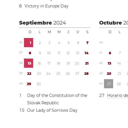
8
Victory in Europe Day
Septiembre
2024
Octubre
2
D
L
M
M
J
V
S
D
L
3
6
1
2
3
4
5
6
7
4
0
3
7
8
9
1
0
1
1
1
2
1
3
1
4
4
1
6
7
3
8
1
5
1
6
1
7
1
8
1
9
2
0
2
1
4
2
1
3
1
4
3
9
2
2
2
3
2
4
2
5
2
6
2
7
2
8
4
3
2
0
2
1
4
0
2
9
3
0
4
4
2
7
2
8
1
Day of the Constitution of the
2
7
Horario d
Slovak Republic
1
5
Our Lady of Sorrows Day