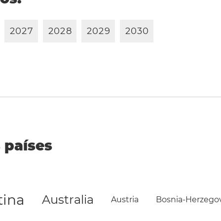
2
0
2
7
2
0
2
8
2
0
2
9
2
0
3
0
 países
tina
Australia
Austria
Bosnia-Herzego