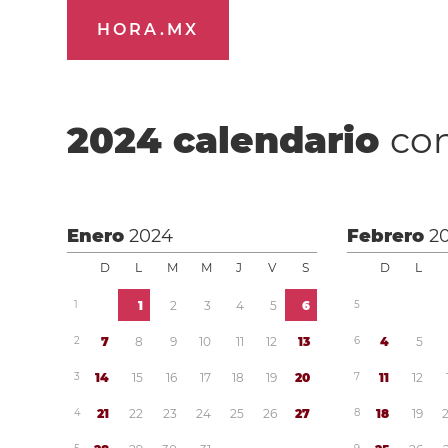
HORA.MX
2024
calendario
con
Enero
2024
Febrero
2
D
L
M
M
J
V
S
D
L
1
1
2
3
4
5
6
5
2
7
8
9
1
0
1
1
1
2
1
3
6
4
5
3
1
4
1
5
1
6
1
7
1
8
1
9
2
0
7
1
1
1
2
4
2
1
2
2
2
3
2
4
2
5
2
6
2
7
8
1
8
1
9