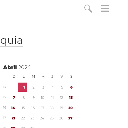
aquia
Abril
2024
D
L
M
M
J
V
S
1
4
1
2
3
4
5
6
1
5
7
8
9
1
0
1
1
1
2
1
3
1
6
1
4
1
5
1
6
1
7
1
8
1
9
2
0
1
7
2
1
2
2
2
3
2
4
2
5
2
6
2
7