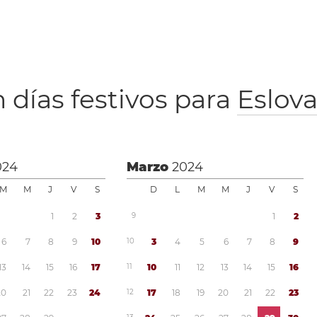
 días festivos para
Eslov
024
Marzo
2024
M
M
J
V
S
D
L
M
M
J
V
S
1
2
3
9
1
2
6
7
8
9
1
0
1
0
3
4
5
6
7
8
9
1
3
1
4
1
5
1
6
1
7
1
1
1
0
1
1
1
2
1
3
1
4
1
5
1
6
2
0
2
1
2
2
2
3
2
4
1
2
1
7
1
8
1
9
2
0
2
1
2
2
2
3