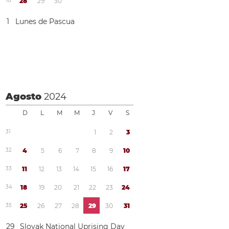
1
8
2
8
2
9
3
0
1
Lunes de Pascua
Agosto
2024
D
L
M
M
J
V
S
3
1
1
2
3
3
2
4
5
6
7
8
9
1
0
3
3
1
1
1
2
1
3
1
4
1
5
1
6
1
7
3
4
1
8
1
9
2
0
2
1
2
2
2
3
2
4
3
5
2
5
2
6
2
7
2
8
2
9
3
0
3
1
2
9
Slovak National Uprising Day