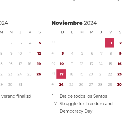
024
Noviembre
2024
M
M
J
V
S
D
L
M
M
J
V
S
1
2
3
4
5
4
4
1
2
8
9
1
0
1
1
1
2
4
5
3
4
5
6
7
8
9
1
5
1
6
1
7
1
8
1
9
4
6
1
0
1
1
1
2
1
3
1
4
1
5
1
6
2
2
2
3
2
4
2
5
2
6
4
7
1
7
1
8
1
9
2
0
2
1
2
2
2
3
2
9
3
0
3
1
4
8
2
4
2
5
2
6
2
7
2
8
2
9
3
0
e verano
finalizó
1
Día de todos los Santos
1
7
Struggle for Freedom and
Democracy Day