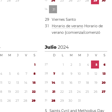
2
7
2
8
2
9
1
3
2
4
2
5
2
6
2
7
2
8
2
9
3
0
1
4
3
1
2
9
Viernes Santo
3
1
Horario de verano
Horario de
verano {comienza/comenzó
4
Julio
2024
M
M
J
V
S
D
L
M
M
J
V
S
1
2
7
1
2
3
4
5
6
4
5
6
7
8
2
8
7
8
9
1
0
1
1
1
2
1
3
1
1
1
2
1
3
1
4
1
5
2
9
1
4
1
5
1
6
1
7
1
8
1
9
2
0
1
8
1
9
2
0
2
1
2
2
3
0
2
1
2
2
2
3
2
4
2
5
2
6
2
7
2
5
2
6
2
7
2
8
2
9
3
1
2
8
2
9
3
0
3
1
5
Saints Cyril and Methodius Day