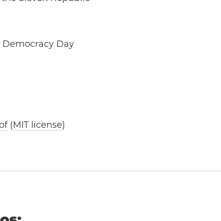
d Democracy Day
of
(
MIT license
)
ños: