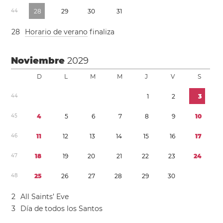
4
4
2
8
2
9
3
0
3
1
2
8
Horario de verano
finaliza
Noviembre
2029
D
L
M
M
J
V
S
4
4
1
2
3
4
5
4
5
6
7
8
9
1
0
4
6
1
1
1
2
1
3
1
4
1
5
1
6
1
7
4
7
1
8
1
9
2
0
2
1
2
2
2
3
2
4
4
8
2
5
2
6
2
7
2
8
2
9
3
0
2
All Saints’ Eve
3
Día de todos los Santos