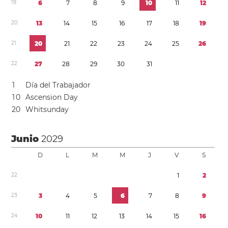
1
9
6
7
8
9
1
0
1
1
1
2
2
0
1
3
1
4
1
5
1
6
1
7
1
8
1
9
2
1
2
0
2
1
2
2
2
3
2
4
2
5
2
6
2
2
2
7
2
8
2
9
3
0
3
1
1
Día del Trabajador
1
0
Ascension Day
2
0
Whitsunday
Junio
2029
D
L
M
M
J
V
S
2
2
1
2
2
3
3
4
5
6
7
8
9
2
4
1
0
1
1
1
2
1
3
1
4
1
5
1
6