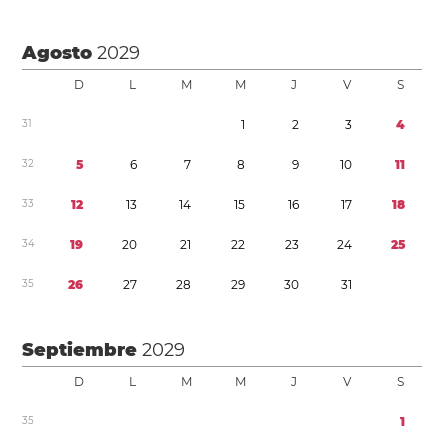
Agosto
2029
D
L
M
M
J
V
S
3
1
1
2
3
4
3
2
5
6
7
8
9
1
0
1
1
3
3
1
2
1
3
1
4
1
5
1
6
1
7
1
8
3
4
1
9
2
0
2
1
2
2
2
3
2
4
2
5
3
5
2
6
2
7
2
8
2
9
3
0
3
1
Septiembre
2029
D
L
M
M
J
V
S
3
5
1