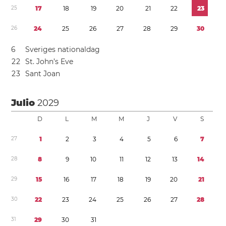
2
5
1
7
1
8
1
9
2
0
2
1
2
2
2
3
2
6
2
4
2
5
2
6
2
7
2
8
2
9
3
0
6
Sveriges nationaldag
2
2
St. John’s Eve
2
3
Sant Joan
Julio
2029
D
L
M
M
J
V
S
2
7
1
2
3
4
5
6
7
2
8
8
9
1
0
1
1
1
2
1
3
1
4
2
9
1
5
1
6
1
7
1
8
1
9
2
0
2
1
3
0
2
2
2
3
2
4
2
5
2
6
2
7
2
8
3
1
2
9
3
0
3
1