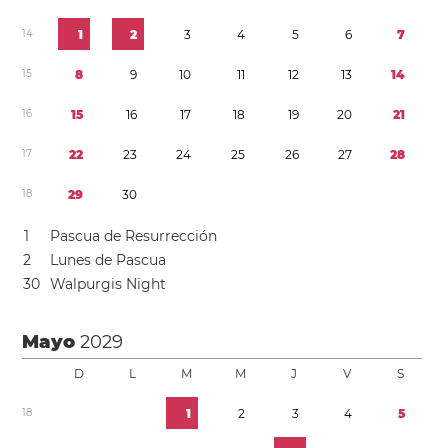
1
4
1
2
3
4
5
6
7
1
5
8
9
1
0
1
1
1
2
1
3
1
4
1
6
1
5
1
6
1
7
1
8
1
9
2
0
2
1
1
7
2
2
2
3
2
4
2
5
2
6
2
7
2
8
1
8
2
9
3
0
1
Pascua de Resurrección
2
Lunes de Pascua
3
0
Walpurgis Night
Mayo
2029
D
L
M
M
J
V
S
1
8
1
2
3
4
5