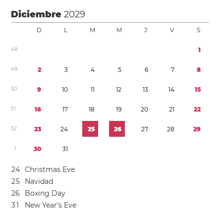
Diciembre
2029
D
L
M
M
J
V
S
4
8
1
4
9
2
3
4
5
6
7
8
5
0
9
1
0
1
1
1
2
1
3
1
4
1
5
5
1
1
6
1
7
1
8
1
9
2
0
2
1
2
2
5
2
2
3
2
4
2
5
2
6
2
7
2
8
2
9
1
3
0
3
1
2
4
Christmas Eve
2
5
Navidad
2
6
Boxing Day
3
1
New Year’s Eve