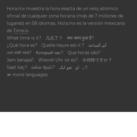
Hora.mx muestra la hora exacta de un reloj atómico
oficial de cualquier zona horaria (más de 7 millones de
lugares) en 58 idiomas. Hora.mx es la versión mexicana
de
Time.is
.
What time is it?
几点了？
क्या समय हुआ है?
¿Qué hora es?
Quelle heure est-il ?
كم الساعة
এখন কয়টা বাজে?
Который час?
Que horas são?
Jam berapa?
Wieviel Uhr ist es?
今何時ですか？
Saat kaç?
என்ன நேரம்?
؟ےہ اوہ تقو ایک
≫ more languages