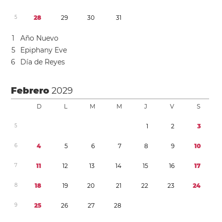
5
2
8
2
9
3
0
3
1
1
Año Nuevo
5
Epiphany Eve
6
Día de Reyes
Febrero
2029
D
L
M
M
J
V
S
5
1
2
3
6
4
5
6
7
8
9
1
0
7
1
1
1
2
1
3
1
4
1
5
1
6
1
7
8
1
8
1
9
2
0
2
1
2
2
2
3
2
4
9
2
5
2
6
2
7
2
8