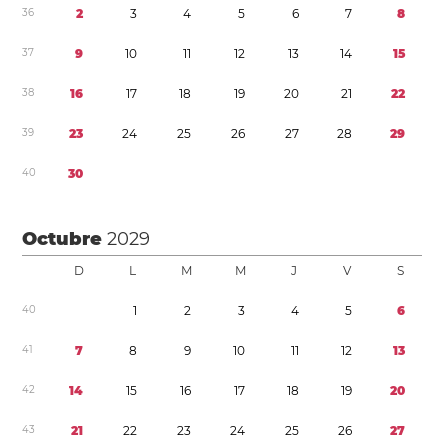
3
6
2
3
4
5
6
7
8
3
7
9
1
0
1
1
1
2
1
3
1
4
1
5
3
8
1
6
1
7
1
8
1
9
2
0
2
1
2
2
3
9
2
3
2
4
2
5
2
6
2
7
2
8
2
9
4
0
3
0
Octubre
2029
D
L
M
M
J
V
S
4
0
1
2
3
4
5
6
4
1
7
8
9
1
0
1
1
1
2
1
3
4
2
1
4
1
5
1
6
1
7
1
8
1
9
2
0
4
3
2
1
2
2
2
3
2
4
2
5
2
6
2
7