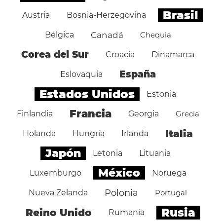
Brasil
Austria
Bosnia-Herzegovina
Bélgica
Canadá
Chequia
Corea del Sur
Croacia
Dinamarca
España
Eslovaquia
Estados Unidos
Estonia
Francia
Finlandia
Georgia
Grecia
Italia
Holanda
Hungría
Irlanda
Japón
Letonia
Lituania
México
Luxemburgo
Noruega
Polonia
Nueva Zelanda
Portugal
Rusia
Reino Unido
Rumanía