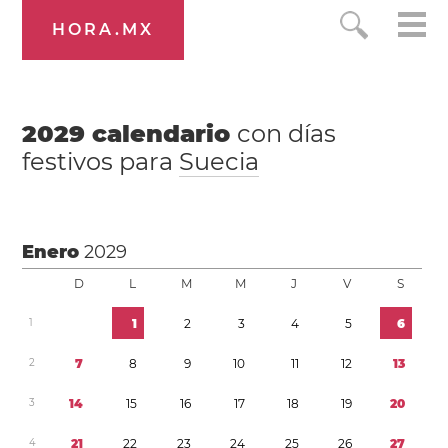
HORA.MX
2029
calendario
con días
festivos para
Suecia
Enero
2029
D
L
M
M
J
V
S
1
1
2
3
4
5
6
2
7
8
9
1
0
1
1
1
2
1
3
3
1
4
1
5
1
6
1
7
1
8
1
9
2
0
4
2
1
2
2
2
3
2
4
2
5
2
6
2
7