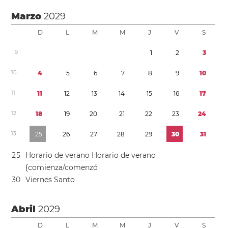
Marzo
2029
D
L
M
M
J
V
S
9
1
2
3
1
0
4
5
6
7
8
9
1
0
1
1
1
1
1
2
1
3
1
4
1
5
1
6
1
7
1
2
1
8
1
9
2
0
2
1
2
2
2
3
2
4
1
3
2
5
2
6
2
7
2
8
2
9
3
0
3
1
2
5
Horario de verano
Horario de verano
{comienza/comenzó
3
0
Viernes Santo
Abril
2029
D
L
M
M
J
V
S