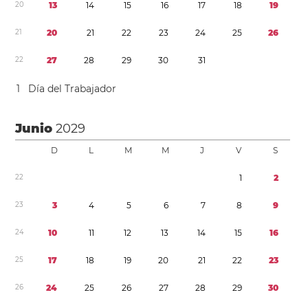
2
0
1
3
1
4
1
5
1
6
1
7
1
8
1
9
2
1
2
0
2
1
2
2
2
3
2
4
2
5
2
6
2
2
2
7
2
8
2
9
3
0
3
1
1
Día del Trabajador
Junio
2029
D
L
M
M
J
V
S
2
2
1
2
2
3
3
4
5
6
7
8
9
2
4
1
0
1
1
1
2
1
3
1
4
1
5
1
6
2
5
1
7
1
8
1
9
2
0
2
1
2
2
2
3
2
6
2
4
2
5
2
6
2
7
2
8
2
9
3
0