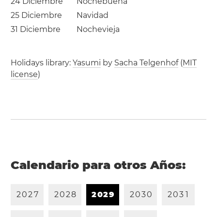
24 Diciembre
Nochebuena
25 Diciembre
Navidad
31 Diciembre
Nochevieja
Holidays library:
Yasumi
by
Sacha Telgenhof
(
MIT
license
)
Calendario para otros Años:
2
0
2
7
2
0
2
8
2
0
2
9
2
0
3
0
2
0
3
1