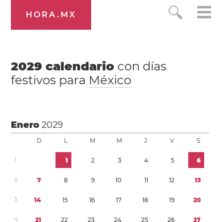
HORA.MX
2029
calendario
con días
festivos para
México
Enero
2029
D
L
M
M
J
V
S
1
1
2
3
4
5
6
2
7
8
9
1
0
1
1
1
2
1
3
3
1
4
1
5
1
6
1
7
1
8
1
9
2
0
4
2
1
2
2
2
3
2
4
2
5
2
6
2
7