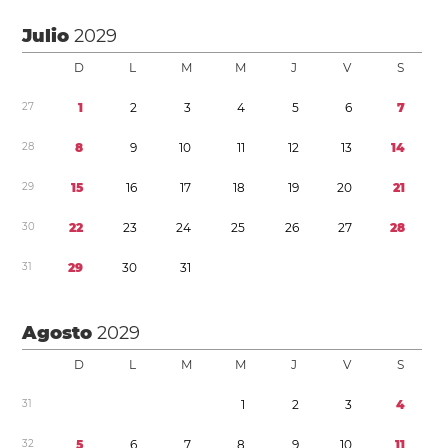
Julio
2029
D
L
M
M
J
V
S
2
7
1
2
3
4
5
6
7
2
8
8
9
1
0
1
1
1
2
1
3
1
4
2
9
1
5
1
6
1
7
1
8
1
9
2
0
2
1
3
0
2
2
2
3
2
4
2
5
2
6
2
7
2
8
3
1
2
9
3
0
3
1
Agosto
2029
D
L
M
M
J
V
S
3
1
1
2
3
4
3
2
5
6
7
8
9
1
0
1
1