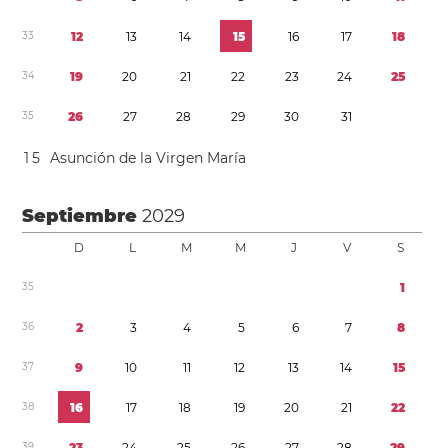
3
3
1
2
1
3
1
4
1
5
1
6
1
7
1
8
3
4
1
9
2
0
2
1
2
2
2
3
2
4
2
5
3
5
2
6
2
7
2
8
2
9
3
0
3
1
1
5
Asunción de la Virgen María
Septiembre
2029
D
L
M
M
J
V
S
3
5
1
3
6
2
3
4
5
6
7
8
3
7
9
1
0
1
1
1
2
1
3
1
4
1
5
3
8
1
6
1
7
1
8
1
9
2
0
2
1
2
2
3
9
2
3
2
4
2
5
2
6
2
7
2
8
2
9