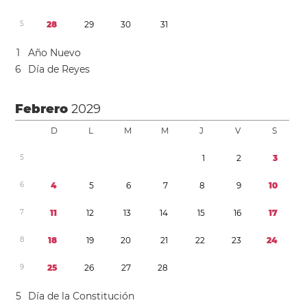
5
2
8
2
9
3
0
3
1
1
Año Nuevo
6
Día de Reyes
Febrero
2029
D
L
M
M
J
V
S
5
1
2
3
6
4
5
6
7
8
9
1
0
7
1
1
1
2
1
3
1
4
1
5
1
6
1
7
8
1
8
1
9
2
0
2
1
2
2
2
3
2
4
9
2
5
2
6
2
7
2
8
5
Día de la Constitución