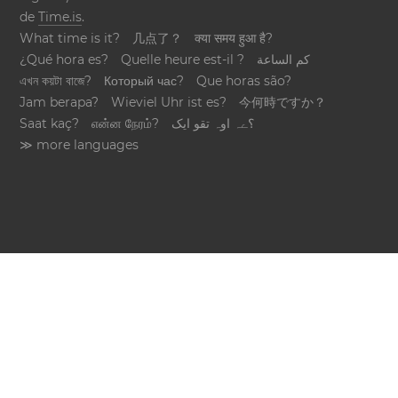
de
Time.is
.
What time is it?
几点了？
क्या समय हुआ है?
¿Qué hora es?
Quelle heure est-il ?
كم الساعة
এখন কয়টা বাজে?
Который час?
Que horas são?
Jam berapa?
Wieviel Uhr ist es?
今何時ですか？
Saat kaç?
என்ன நேரம்?
؟ےہ اوہ تقو ایک
≫ more languages