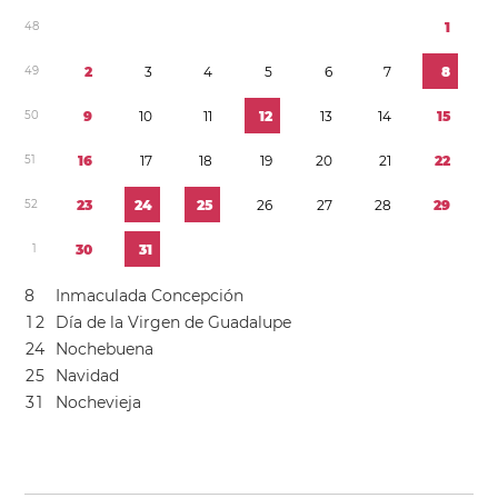
4
8
1
4
9
2
3
4
5
6
7
8
5
0
9
1
0
1
1
1
2
1
3
1
4
1
5
5
1
1
6
1
7
1
8
1
9
2
0
2
1
2
2
5
2
2
3
2
4
2
5
2
6
2
7
2
8
2
9
1
3
0
3
1
8
Inmaculada Concepción
1
2
Día de la Virgen de Guadalupe
2
4
Nochebuena
2
5
Navidad
3
1
Nochevieja