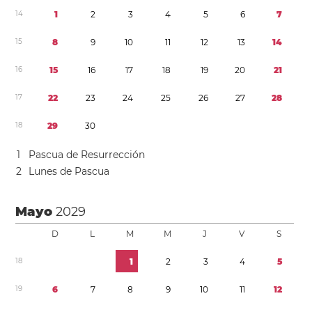
1
4
1
2
3
4
5
6
7
1
5
8
9
1
0
1
1
1
2
1
3
1
4
1
6
1
5
1
6
1
7
1
8
1
9
2
0
2
1
1
7
2
2
2
3
2
4
2
5
2
6
2
7
2
8
1
8
2
9
3
0
1
Pascua de Resurrección
2
Lunes de Pascua
Mayo
2029
D
L
M
M
J
V
S
1
8
1
2
3
4
5
1
9
6
7
8
9
1
0
1
1
1
2