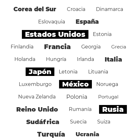
Corea del Sur
Croacia
Dinamarca
España
Eslovaquia
Estados Unidos
Estonia
Francia
Finlandia
Georgia
Grecia
Italia
Holanda
Hungría
Irlanda
Japón
Letonia
Lituania
México
Luxemburgo
Noruega
Polonia
Nueva Zelanda
Portugal
Rusia
Reino Unido
Rumanía
Sudáfrica
Suecia
Suiza
Turquía
Ucrania