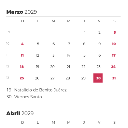
Marzo
2029
D
L
M
M
J
V
S
9
1
2
3
1
0
4
5
6
7
8
9
1
0
1
1
1
1
1
2
1
3
1
4
1
5
1
6
1
7
1
2
1
8
1
9
2
0
2
1
2
2
2
3
2
4
1
3
2
5
2
6
2
7
2
8
2
9
3
0
3
1
1
9
Natalicio de Benito Juárez
3
0
Viernes Santo
Abril
2029
D
L
M
M
J
V
S