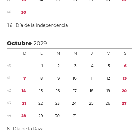
4
0
3
0
1
6
Día de la Independencia
Octubre
2029
D
L
M
M
J
V
S
4
0
1
2
3
4
5
6
4
1
7
8
9
1
0
1
1
1
2
1
3
4
2
1
4
1
5
1
6
1
7
1
8
1
9
2
0
4
3
2
1
2
2
2
3
2
4
2
5
2
6
2
7
4
4
2
8
2
9
3
0
3
1
8
Día de la Raza