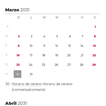
Marzo
2031
D
L
M
M
J
V
S
9
1
1
0
2
3
4
5
6
7
8
1
1
9
1
0
1
1
1
2
1
3
1
4
1
5
1
2
1
6
1
7
1
8
1
9
2
0
2
1
2
2
1
3
2
3
2
4
2
5
2
6
2
7
2
8
2
9
1
4
3
0
3
1
3
0
Horario de verano
Horario de verano
{comienza/comenzó
Abril
2031