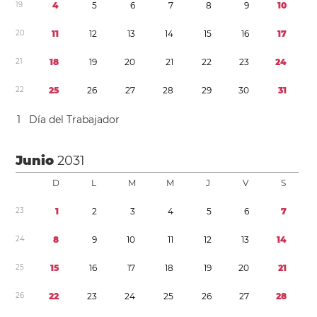
1
9
4
5
6
7
8
9
1
0
2
0
1
1
1
2
1
3
1
4
1
5
1
6
1
7
2
1
1
8
1
9
2
0
2
1
2
2
2
3
2
4
2
2
2
5
2
6
2
7
2
8
2
9
3
0
3
1
1
Día del Trabajador
Junio
2031
D
L
M
M
J
V
S
2
3
1
2
3
4
5
6
7
2
4
8
9
1
0
1
1
1
2
1
3
1
4
2
5
1
5
1
6
1
7
1
8
1
9
2
0
2
1
2
6
2
2
2
3
2
4
2
5
2
6
2
7
2
8