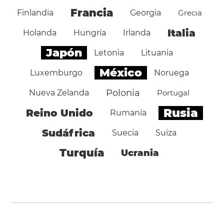
Francia
Finlandia
Georgia
Grecia
Italia
Holanda
Hungría
Irlanda
Japón
Letonia
Lituania
México
Luxemburgo
Noruega
Polonia
Nueva Zelanda
Portugal
Rusia
Reino Unido
Rumanía
Sudáfrica
Suecia
Suiza
Turquía
Ucrania