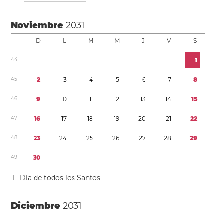
Noviembre
2031
D
L
M
M
J
V
S
4
4
1
4
5
2
3
4
5
6
7
8
4
6
9
1
0
1
1
1
2
1
3
1
4
1
5
4
7
1
6
1
7
1
8
1
9
2
0
2
1
2
2
4
8
2
3
2
4
2
5
2
6
2
7
2
8
2
9
4
9
3
0
1
Día de todos los Santos
Diciembre
2031