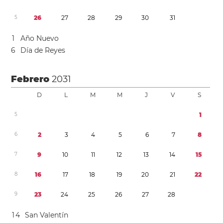
5
2
6
2
7
2
8
2
9
3
0
3
1
1
Año Nuevo
6
Día de Reyes
Febrero
2031
D
L
M
M
J
V
S
5
1
6
2
3
4
5
6
7
8
7
9
1
0
1
1
1
2
1
3
1
4
1
5
8
1
6
1
7
1
8
1
9
2
0
2
1
2
2
9
2
3
2
4
2
5
2
6
2
7
2
8
1
4
San Valentín