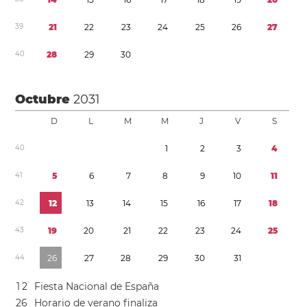
3
9
2
1
2
2
2
3
2
4
2
5
2
6
2
7
4
0
2
8
2
9
3
0
Octubre
2031
D
L
M
M
J
V
S
4
0
1
2
3
4
4
1
5
6
7
8
9
1
0
1
1
4
2
1
2
1
3
1
4
1
5
1
6
1
7
1
8
4
3
1
9
2
0
2
1
2
2
2
3
2
4
2
5
4
4
2
6
2
7
2
8
2
9
3
0
3
1
1
2
Fiesta Nacional de España
2
6
Horario de verano
finaliza