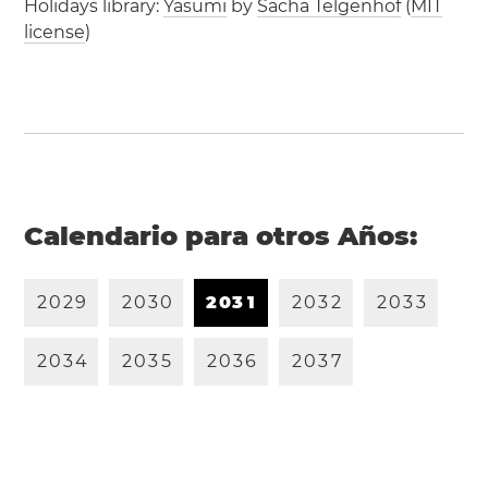
Holidays library:
Yasumi
by
Sacha Telgenhof
(
MIT
license
)
Calendario para otros Años:
2
0
2
9
2
0
3
0
2
0
3
1
2
0
3
2
2
0
3
3
2
0
3
4
2
0
3
5
2
0
3
6
2
0
3
7