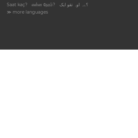
Saat kaç?
என்ன நேரம்?
؟ےہ اوہ تقو ایک
≫ more languages