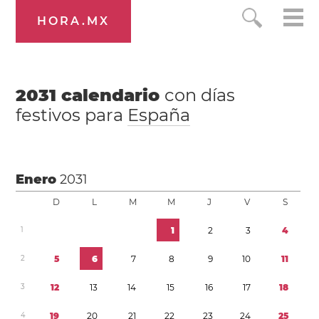
HORA.MX
2031
calendario
con días
festivos para
España
Enero
2031
D
L
M
M
J
V
S
1
1
2
3
4
2
5
6
7
8
9
1
0
1
1
3
1
2
1
3
1
4
1
5
1
6
1
7
1
8
4
1
9
2
0
2
1
2
2
2
3
2
4
2
5