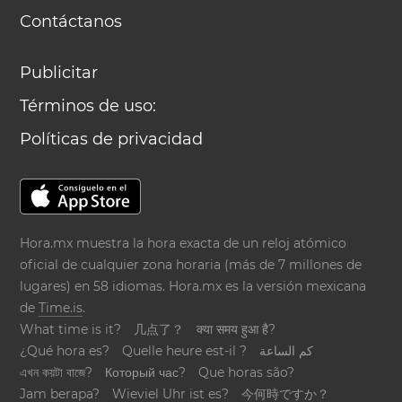
Contáctanos
Publicitar
Términos de uso:
Políticas de privacidad
Hora.mx muestra la hora exacta de un reloj atómico
oficial de cualquier zona horaria (más de 7 millones de
lugares) en 58 idiomas. Hora.mx es la versión mexicana
de
Time.is
.
What time is it?
几点了？
क्या समय हुआ है?
¿Qué hora es?
Quelle heure est-il ?
كم الساعة
এখন কয়টা বাজে?
Который час?
Que horas são?
Jam berapa?
Wieviel Uhr ist es?
今何時ですか？