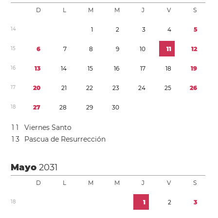
D
L
M
M
J
V
S
1
4
1
2
3
4
5
1
5
6
7
8
9
1
0
1
1
1
2
1
6
1
3
1
4
1
5
1
6
1
7
1
8
1
9
1
7
2
0
2
1
2
2
2
3
2
4
2
5
2
6
1
8
2
7
2
8
2
9
3
0
1
1
Viernes Santo
1
3
Pascua de Resurrección
Mayo
2031
D
L
M
M
J
V
S
1
8
1
2
3