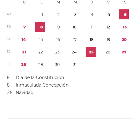
D
L
M
M
J
V
S
4
9
1
2
3
4
5
6
5
0
7
8
9
1
0
1
1
1
2
1
3
5
1
1
4
1
5
1
6
1
7
1
8
1
9
2
0
5
2
2
1
2
2
2
3
2
4
2
5
2
6
2
7
1
2
8
2
9
3
0
3
1
6
Día de la Constitución
8
Inmaculada Concepción
2
5
Navidad