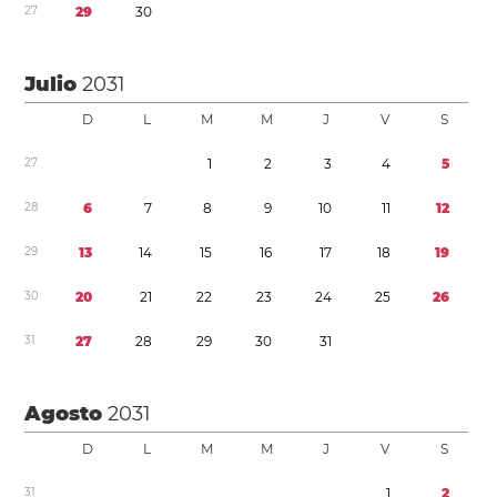
2
7
2
9
3
0
Julio
2031
D
L
M
M
J
V
S
2
7
1
2
3
4
5
2
8
6
7
8
9
1
0
1
1
1
2
2
9
1
3
1
4
1
5
1
6
1
7
1
8
1
9
3
0
2
0
2
1
2
2
2
3
2
4
2
5
2
6
3
1
2
7
2
8
2
9
3
0
3
1
Agosto
2031
D
L
M
M
J
V
S
3
1
1
2