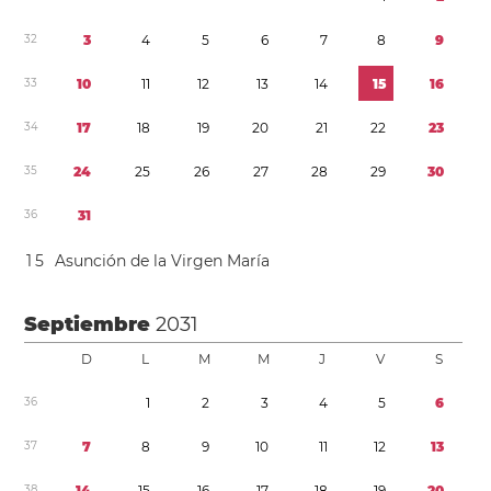
3
2
3
4
5
6
7
8
9
3
3
1
0
1
1
1
2
1
3
1
4
1
5
1
6
3
4
1
7
1
8
1
9
2
0
2
1
2
2
2
3
3
5
2
4
2
5
2
6
2
7
2
8
2
9
3
0
3
6
3
1
1
5
Asunción de la Virgen María
Septiembre
2031
D
L
M
M
J
V
S
3
6
1
2
3
4
5
6
3
7
7
8
9
1
0
1
1
1
2
1
3
3
8
1
4
1
5
1
6
1
7
1
8
1
9
2
0