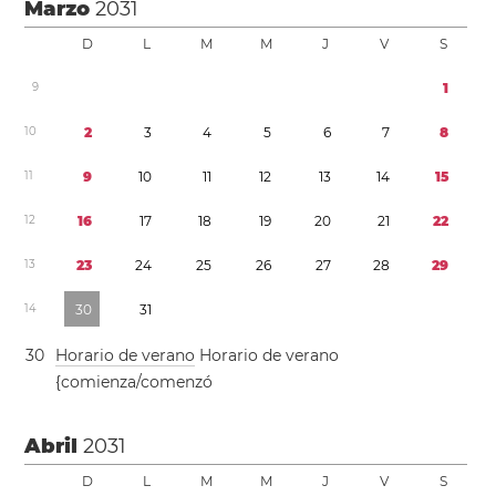
Marzo
2031
D
L
M
M
J
V
S
9
1
1
0
2
3
4
5
6
7
8
1
1
9
1
0
1
1
1
2
1
3
1
4
1
5
1
2
1
6
1
7
1
8
1
9
2
0
2
1
2
2
1
3
2
3
2
4
2
5
2
6
2
7
2
8
2
9
1
4
3
0
3
1
3
0
Horario de verano
Horario de verano
{comienza/comenzó
Abril
2031
D
L
M
M
J
V
S