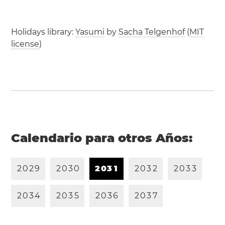
Holidays library:
Yasumi
by
Sacha Telgenhof
(
MIT
license
)
Calendario para otros Años:
2
0
2
9
2
0
3
0
2
0
3
1
2
0
3
2
2
0
3
3
2
0
3
4
2
0
3
5
2
0
3
6
2
0
3
7