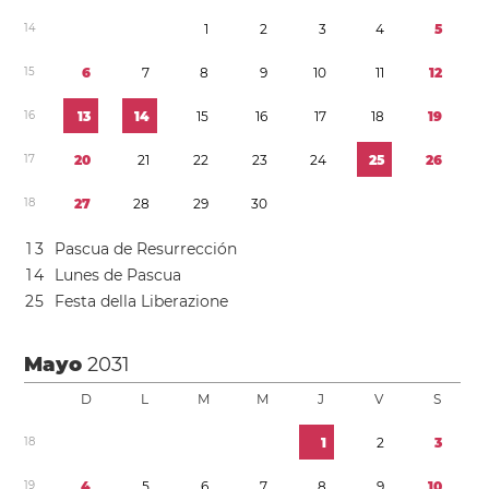
1
4
1
2
3
4
5
1
5
6
7
8
9
1
0
1
1
1
2
1
6
1
3
1
4
1
5
1
6
1
7
1
8
1
9
1
7
2
0
2
1
2
2
2
3
2
4
2
5
2
6
1
8
2
7
2
8
2
9
3
0
1
3
Pascua de Resurrección
1
4
Lunes de Pascua
2
5
Festa della Liberazione
Mayo
2031
D
L
M
M
J
V
S
1
8
1
2
3
1
9
4
5
6
7
8
9
1
0