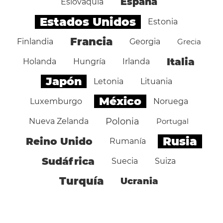
España
Eslovaquia
Estados Unidos
Estonia
Francia
Finlandia
Georgia
Grecia
Italia
Holanda
Hungría
Irlanda
Japón
Letonia
Lituania
México
Luxemburgo
Noruega
Polonia
Nueva Zelanda
Portugal
Rusia
Reino Unido
Rumanía
Sudáfrica
Suecia
Suiza
Turquía
Ucrania