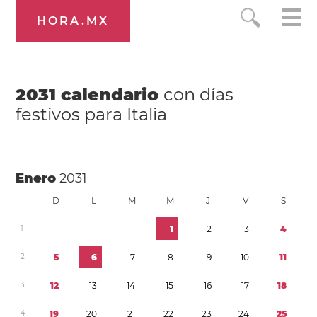
HORA.MX
2031
calendario
con días
festivos para
Italia
Enero
2031
D
L
M
M
J
V
S
1
1
2
3
4
2
5
6
7
8
9
1
0
1
1
3
1
2
1
3
1
4
1
5
1
6
1
7
1
8
4
1
9
2
0
2
1
2
2
2
3
2
4
2
5