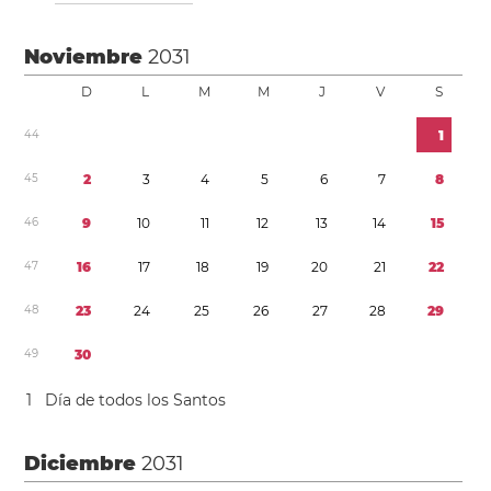
Noviembre
2031
D
L
M
M
J
V
S
4
4
1
4
5
2
3
4
5
6
7
8
4
6
9
1
0
1
1
1
2
1
3
1
4
1
5
4
7
1
6
1
7
1
8
1
9
2
0
2
1
2
2
4
8
2
3
2
4
2
5
2
6
2
7
2
8
2
9
4
9
3
0
1
Día de todos los Santos
Diciembre
2031