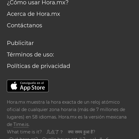
¿Cómo usar Hora.mx?
Acerca de Hora.mx
Contáctanos
Publicitar
Términos de uso:
Políticas de privacidad
Hora.mx muestra la hora exacta de un reloj atómico
oficial de cualquier zona horaria (más de 7 millones de
lugares) en 58 idiomas. Hora.mx es la versión mexicana
de
Time.is
.
What time is it?
几点了？
क्या समय हुआ है?