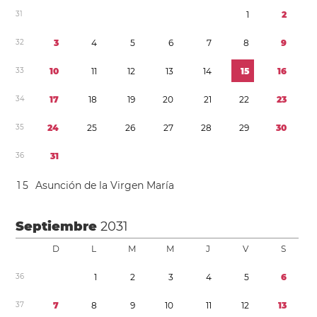
3
1
1
2
3
2
3
4
5
6
7
8
9
3
3
1
0
1
1
1
2
1
3
1
4
1
5
1
6
3
4
1
7
1
8
1
9
2
0
2
1
2
2
2
3
3
5
2
4
2
5
2
6
2
7
2
8
2
9
3
0
3
6
3
1
1
5
Asunción de la Virgen María
Septiembre
2031
D
L
M
M
J
V
S
3
6
1
2
3
4
5
6
3
7
7
8
9
1
0
1
1
1
2
1
3