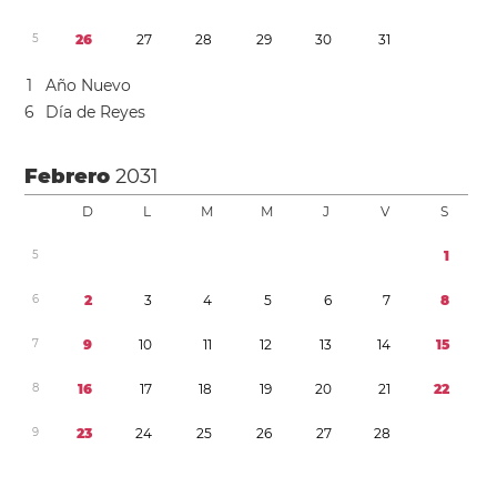
5
2
6
2
7
2
8
2
9
3
0
3
1
1
Año Nuevo
6
Día de Reyes
Febrero
2031
D
L
M
M
J
V
S
5
1
6
2
3
4
5
6
7
8
7
9
1
0
1
1
1
2
1
3
1
4
1
5
8
1
6
1
7
1
8
1
9
2
0
2
1
2
2
9
2
3
2
4
2
5
2
6
2
7
2
8