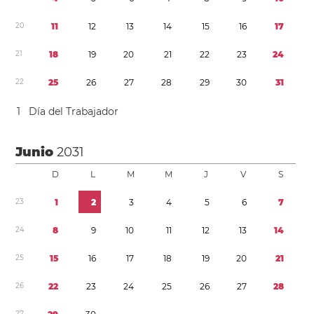
2
0
1
1
1
2
1
3
1
4
1
5
1
6
1
7
2
1
1
8
1
9
2
0
2
1
2
2
2
3
2
4
2
2
2
5
2
6
2
7
2
8
2
9
3
0
3
1
1
Día del Trabajador
Junio
2031
D
L
M
M
J
V
S
2
3
1
2
3
4
5
6
7
2
4
8
9
1
0
1
1
1
2
1
3
1
4
2
5
1
5
1
6
1
7
1
8
1
9
2
0
2
1
2
6
2
2
2
3
2
4
2
5
2
6
2
7
2
8
2
7