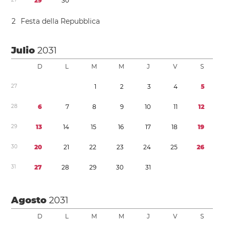
2
9
3
0
2
Festa della Repubblica
Julio
2031
D
L
M
M
J
V
S
2
7
1
2
3
4
5
2
8
6
7
8
9
1
0
1
1
1
2
2
9
1
3
1
4
1
5
1
6
1
7
1
8
1
9
3
0
2
0
2
1
2
2
2
3
2
4
2
5
2
6
3
1
2
7
2
8
2
9
3
0
3
1
Agosto
2031
D
L
M
M
J
V
S