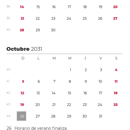
3
8
1
4
1
5
1
6
1
7
1
8
1
9
2
0
3
9
2
1
2
2
2
3
2
4
2
5
2
6
2
7
4
0
2
8
2
9
3
0
Octubre
2031
D
L
M
M
J
V
S
4
0
1
2
3
4
4
1
5
6
7
8
9
1
0
1
1
4
2
1
2
1
3
1
4
1
5
1
6
1
7
1
8
4
3
1
9
2
0
2
1
2
2
2
3
2
4
2
5
4
4
2
6
2
7
2
8
2
9
3
0
3
1
2
6
Horario de verano
finaliza