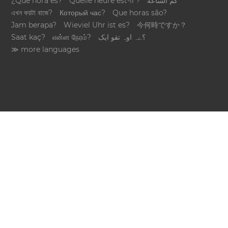
¿Qué hora es?
Quelle heure est-il ?
كم الساعة
এখন কয়টা বাজে?
Который час?
Que horas são?
Jam berapa?
Wieviel Uhr ist es?
今何時ですか？
Saat kaç?
என்ன நேரம்?
؟ےہ اوہ تقو ایک
≫ more languages