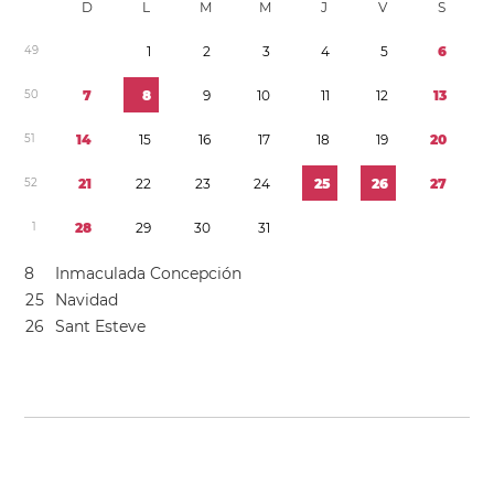
D
L
M
M
J
V
S
4
9
1
2
3
4
5
6
5
0
7
8
9
1
0
1
1
1
2
1
3
5
1
1
4
1
5
1
6
1
7
1
8
1
9
2
0
5
2
2
1
2
2
2
3
2
4
2
5
2
6
2
7
1
2
8
2
9
3
0
3
1
8
Inmaculada Concepción
2
5
Navidad
2
6
Sant Esteve