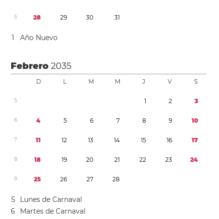
5
2
8
2
9
3
0
3
1
1
Año Nuevo
Febrero
2035
D
L
M
M
J
V
S
5
1
2
3
6
4
5
6
7
8
9
1
0
7
1
1
1
2
1
3
1
4
1
5
1
6
1
7
8
1
8
1
9
2
0
2
1
2
2
2
3
2
4
9
2
5
2
6
2
7
2
8
5
Lunes de Carnaval
6
Martes de Carnaval