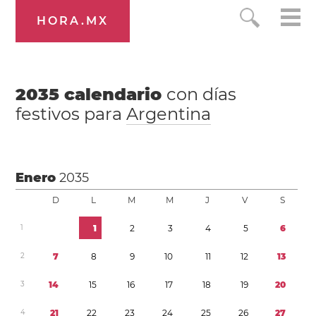
HORA.MX
2035
calendario
con días
festivos para
Argentina
Enero
2035
D
L
M
M
J
V
S
1
1
2
3
4
5
6
2
7
8
9
1
0
1
1
1
2
1
3
3
1
4
1
5
1
6
1
7
1
8
1
9
2
0
4
2
1
2
2
2
3
2
4
2
5
2
6
2
7