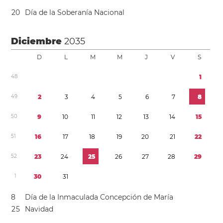
2
0
Día de la Soberanía Nacional
Diciembre
2035
D
L
M
M
J
V
S
4
8
1
4
9
2
3
4
5
6
7
8
5
0
9
1
0
1
1
1
2
1
3
1
4
1
5
5
1
1
6
1
7
1
8
1
9
2
0
2
1
2
2
5
2
2
3
2
4
2
5
2
6
2
7
2
8
2
9
1
3
0
3
1
8
Día de la Inmaculada Concepción de María
2
5
Navidad