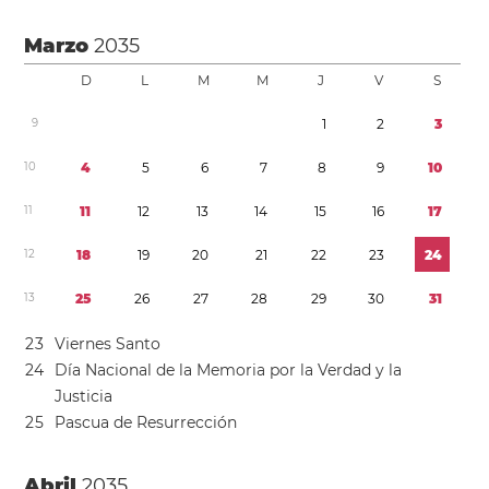
Marzo
2035
D
L
M
M
J
V
S
9
1
2
3
1
0
4
5
6
7
8
9
1
0
1
1
1
1
1
2
1
3
1
4
1
5
1
6
1
7
1
2
1
8
1
9
2
0
2
1
2
2
2
3
2
4
1
3
2
5
2
6
2
7
2
8
2
9
3
0
3
1
2
3
Viernes Santo
2
4
Día Nacional de la Memoria por la Verdad y la
Justicia
2
5
Pascua de Resurrección
Abril
2035