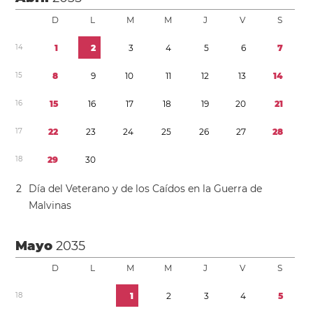
D
L
M
M
J
V
S
1
4
1
2
3
4
5
6
7
1
5
8
9
1
0
1
1
1
2
1
3
1
4
1
6
1
5
1
6
1
7
1
8
1
9
2
0
2
1
1
7
2
2
2
3
2
4
2
5
2
6
2
7
2
8
1
8
2
9
3
0
2
Día del Veterano y de los Caídos en la Guerra de
Malvinas
Mayo
2035
D
L
M
M
J
V
S
1
8
1
2
3
4
5