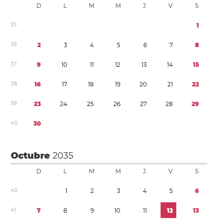
D
L
M
M
J
V
S
3
5
1
3
6
2
3
4
5
6
7
8
3
7
9
1
0
1
1
1
2
1
3
1
4
1
5
3
8
1
6
1
7
1
8
1
9
2
0
2
1
2
2
3
9
2
3
2
4
2
5
2
6
2
7
2
8
2
9
4
0
3
0
Octubre
2035
D
L
M
M
J
V
S
4
0
1
2
3
4
5
6
4
1
7
8
9
1
0
1
1
1
2
1
3