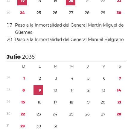
2
5
1
7
1
8
1
9
2
0
2
1
2
2
2
3
2
6
2
4
2
5
2
6
2
7
2
8
2
9
3
0
1
7
Paso a la Inmortalidad del General Martín Miguel de
Güemes
2
0
Paso a la Inmortalidad del General Manuel Belgrano
Julio
2035
D
L
M
M
J
V
S
2
7
1
2
3
4
5
6
7
2
8
8
9
1
0
1
1
1
2
1
3
1
4
2
9
1
5
1
6
1
7
1
8
1
9
2
0
2
1
3
0
2
2
2
3
2
4
2
5
2
6
2
7
2
8
3
1
2
9
3
0
3
1