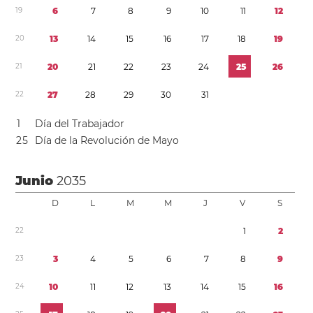
1
9
6
7
8
9
1
0
1
1
1
2
2
0
1
3
1
4
1
5
1
6
1
7
1
8
1
9
2
1
2
0
2
1
2
2
2
3
2
4
2
5
2
6
2
2
2
7
2
8
2
9
3
0
3
1
1
Día del Trabajador
2
5
Día de la Revolución de Mayo
Junio
2035
D
L
M
M
J
V
S
2
2
1
2
2
3
3
4
5
6
7
8
9
2
4
1
0
1
1
1
2
1
3
1
4
1
5
1
6