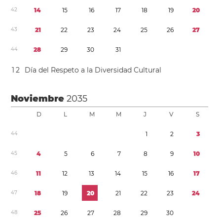
4
2
1
4
1
5
1
6
1
7
1
8
1
9
2
0
4
3
2
1
2
2
2
3
2
4
2
5
2
6
2
7
4
4
2
8
2
9
3
0
3
1
1
2
Día del Respeto a la Diversidad Cultural
Noviembre
2035
D
L
M
M
J
V
S
4
4
1
2
3
4
5
4
5
6
7
8
9
1
0
4
6
1
1
1
2
1
3
1
4
1
5
1
6
1
7
4
7
1
8
1
9
2
0
2
1
2
2
2
3
2
4
4
8
2
5
2
6
2
7
2
8
2
9
3
0