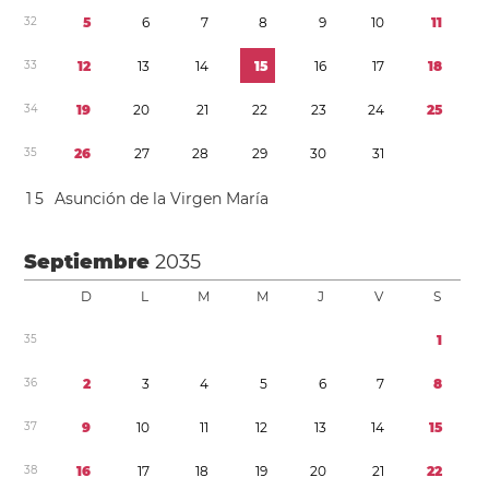
3
2
5
6
7
8
9
1
0
1
1
3
3
1
2
1
3
1
4
1
5
1
6
1
7
1
8
3
4
1
9
2
0
2
1
2
2
2
3
2
4
2
5
3
5
2
6
2
7
2
8
2
9
3
0
3
1
1
5
Asunción de la Virgen María
Septiembre
2035
D
L
M
M
J
V
S
3
5
1
3
6
2
3
4
5
6
7
8
3
7
9
1
0
1
1
1
2
1
3
1
4
1
5
3
8
1
6
1
7
1
8
1
9
2
0
2
1
2
2