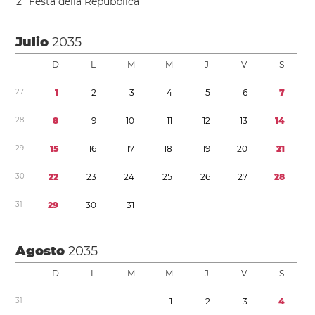
2
Festa della Repubblica
Julio
2035
D
L
M
M
J
V
S
2
7
1
2
3
4
5
6
7
2
8
8
9
1
0
1
1
1
2
1
3
1
4
2
9
1
5
1
6
1
7
1
8
1
9
2
0
2
1
3
0
2
2
2
3
2
4
2
5
2
6
2
7
2
8
3
1
2
9
3
0
3
1
Agosto
2035
D
L
M
M
J
V
S
3
1
1
2
3
4