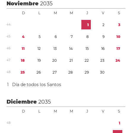
Noviembre
2035
D
L
M
M
J
V
S
4
4
1
2
3
4
5
4
5
6
7
8
9
1
0
4
6
1
1
1
2
1
3
1
4
1
5
1
6
1
7
4
7
1
8
1
9
2
0
2
1
2
2
2
3
2
4
4
8
2
5
2
6
2
7
2
8
2
9
3
0
1
Día de todos los Santos
Diciembre
2035
D
L
M
M
J
V
S
4
8
1