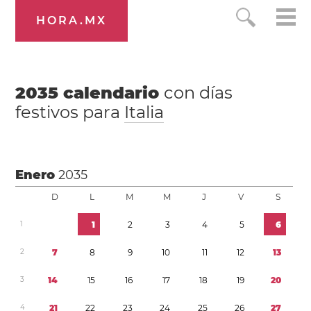
HORA.MX
2035
calendario
con días
festivos para
Italia
Enero
2035
D
L
M
M
J
V
S
1
1
2
3
4
5
6
2
7
8
9
1
0
1
1
1
2
1
3
3
1
4
1
5
1
6
1
7
1
8
1
9
2
0
4
2
1
2
2
2
3
2
4
2
5
2
6
2
7