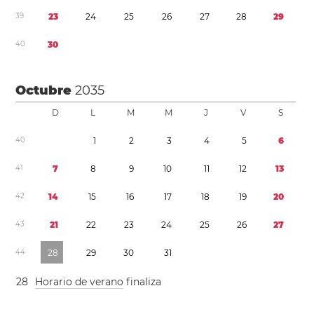
3
9
2
3
2
4
2
5
2
6
2
7
2
8
2
9
4
0
3
0
Octubre
2035
D
L
M
M
J
V
S
4
0
1
2
3
4
5
6
4
1
7
8
9
1
0
1
1
1
2
1
3
4
2
1
4
1
5
1
6
1
7
1
8
1
9
2
0
4
3
2
1
2
2
2
3
2
4
2
5
2
6
2
7
4
4
2
8
2
9
3
0
3
1
2
8
Horario de verano
finaliza