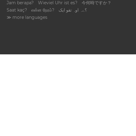
Jam berapa?
Wieviel Uhr ist es?
今何時ですか？
Saat kaç?
என்ன நேரம்?
؟ےہ اوہ تقو ایک
≫ more languages