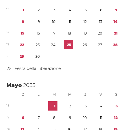
1
4
1
2
3
4
5
6
7
1
5
8
9
1
0
1
1
1
2
1
3
1
4
1
6
1
5
1
6
1
7
1
8
1
9
2
0
2
1
1
7
2
2
2
3
2
4
2
5
2
6
2
7
2
8
1
8
2
9
3
0
2
5
Festa della Liberazione
Mayo
2035
D
L
M
M
J
V
S
1
8
1
2
3
4
5
1
9
6
7
8
9
1
0
1
1
1
2
2
0
1
3
1
4
1
5
1
6
1
7
1
8
1
9