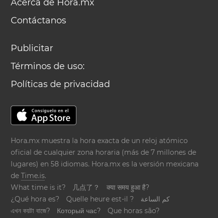
Acerca de Hora.mx
Contáctanos
Publicitar
Términos de uso:
Políticas de privacidad
Hora.mx muestra la hora exacta de un reloj atómico
oficial de cualquier zona horaria (más de 7 millones de
lugares) en 58 idiomas. Hora.mx es la versión mexicana
de
Time.is
.
What time is it?
几点了？
क्या समय हुआ है?
¿Qué hora es?
Quelle heure est-il ?
كم الساعة
এখন কয়টা বাজে?
Который час?
Que horas são?