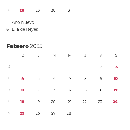
5
2
8
2
9
3
0
3
1
1
Año Nuevo
6
Día de Reyes
Febrero
2035
D
L
M
M
J
V
S
5
1
2
3
6
4
5
6
7
8
9
1
0
7
1
1
1
2
1
3
1
4
1
5
1
6
1
7
8
1
8
1
9
2
0
2
1
2
2
2
3
2
4
9
2
5
2
6
2
7
2
8