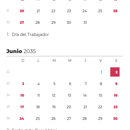
2
1
2
0
2
1
2
2
2
3
2
4
2
5
2
6
2
2
2
7
2
8
2
9
3
0
3
1
1
Día del Trabajador
Junio
2035
D
L
M
M
J
V
S
2
2
1
2
2
3
3
4
5
6
7
8
9
2
4
1
0
1
1
1
2
1
3
1
4
1
5
1
6
2
5
1
7
1
8
1
9
2
0
2
1
2
2
2
3
2
6
2
4
2
5
2
6
2
7
2
8
2
9
3
0