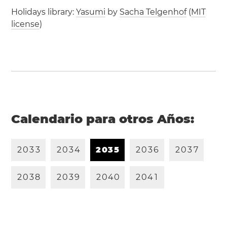
Holidays library:
Yasumi
by
Sacha Telgenhof
(
MIT
license
)
Calendario para otros Años:
2
0
3
3
2
0
3
4
2
0
3
5
2
0
3
6
2
0
3
7
2
0
3
8
2
0
3
9
2
0
4
0
2
0
4
1