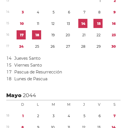
1
3
1
2
1
4
3
4
5
6
7
8
9
1
5
1
0
1
1
1
2
1
3
1
4
1
5
1
6
1
6
1
7
1
8
1
9
2
0
2
1
2
2
2
3
1
7
2
4
2
5
2
6
2
7
2
8
2
9
3
0
1
4
Jueves Santo
1
5
Viernes Santo
1
7
Pascua de Resurrección
1
8
Lunes de Pascua
Mayo
2044
D
L
M
M
J
V
S
1
8
1
2
3
4
5
6
7
1
9
8
9
1
0
1
1
1
2
1
3
1
4