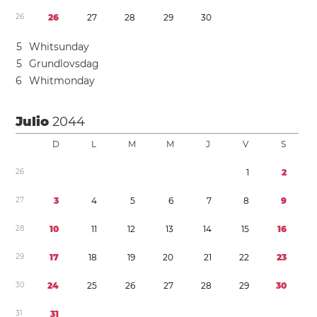
2
6
2
6
2
7
2
8
2
9
3
0
5
Whitsunday
5
Grundlovsdag
6
Whitmonday
Julio
2044
D
L
M
M
J
V
S
2
6
1
2
2
7
3
4
5
6
7
8
9
2
8
1
0
1
1
1
2
1
3
1
4
1
5
1
6
2
9
1
7
1
8
1
9
2
0
2
1
2
2
2
3
3
0
2
4
2
5
2
6
2
7
2
8
2
9
3
0
3
1
3
1