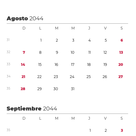
Agosto
2044
D
L
M
M
J
V
S
3
1
1
2
3
4
5
6
3
2
7
8
9
1
0
1
1
1
2
1
3
3
3
1
4
1
5
1
6
1
7
1
8
1
9
2
0
3
4
2
1
2
2
2
3
2
4
2
5
2
6
2
7
3
5
2
8
2
9
3
0
3
1
Septiembre
2044
D
L
M
M
J
V
S
3
5
1
2
3