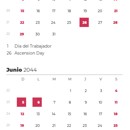
2
0
1
5
1
6
1
7
1
8
1
9
2
0
2
1
2
1
2
2
2
3
2
4
2
5
2
6
2
7
2
8
2
2
2
9
3
0
3
1
1
Día del Trabajador
2
6
Ascension Day
Junio
2044
D
L
M
M
J
V
S
2
2
1
2
3
4
2
3
5
6
7
8
9
1
0
1
1
2
4
1
2
1
3
1
4
1
5
1
6
1
7
1
8
2
5
1
9
2
0
2
1
2
2
2
3
2
4
2
5