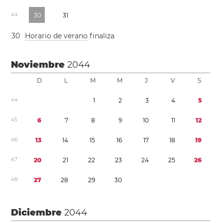
4
4
3
0
3
1
3
0
Horario de verano
finaliza
Noviembre
2044
D
L
M
M
J
V
S
4
4
1
2
3
4
5
4
5
6
7
8
9
1
0
1
1
1
2
4
6
1
3
1
4
1
5
1
6
1
7
1
8
1
9
4
7
2
0
2
1
2
2
2
3
2
4
2
5
2
6
4
8
2
7
2
8
2
9
3
0
Diciembre
2044