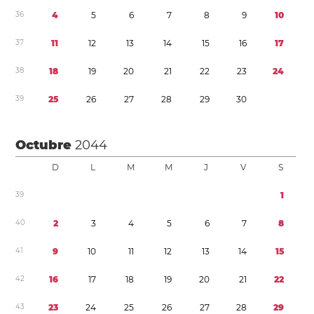
3
6
4
5
6
7
8
9
1
0
3
7
1
1
1
2
1
3
1
4
1
5
1
6
1
7
3
8
1
8
1
9
2
0
2
1
2
2
2
3
2
4
3
9
2
5
2
6
2
7
2
8
2
9
3
0
Octubre
2044
D
L
M
M
J
V
S
3
9
1
4
0
2
3
4
5
6
7
8
4
1
9
1
0
1
1
1
2
1
3
1
4
1
5
4
2
1
6
1
7
1
8
1
9
2
0
2
1
2
2
4
3
2
3
2
4
2
5
2
6
2
7
2
8
2
9