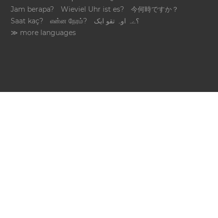
Jam berapa?
Wieviel Uhr ist es?
今何時ですか？
Saat kaç?
என்ன நேரம்?
؟ےہ اوہ تقو ایک
≫ more languages