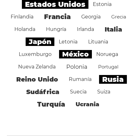
Estados Unidos
Estonia
Francia
Finlandia
Georgia
Grecia
Italia
Holanda
Hungría
Irlanda
Japón
Letonia
Lituania
México
Luxemburgo
Noruega
Polonia
Nueva Zelanda
Portugal
Rusia
Reino Unido
Rumanía
Sudáfrica
Suecia
Suiza
Turquía
Ucrania