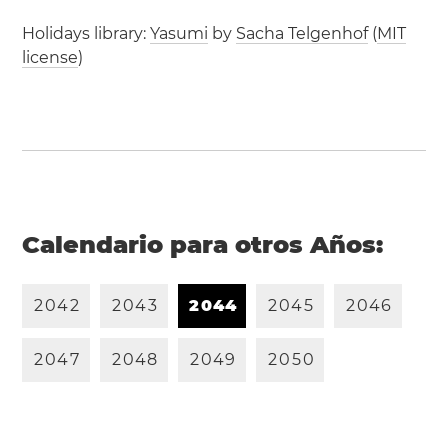
Holidays library:
Yasumi
by
Sacha Telgenhof
(
MIT
license
)
Calendario para otros Años:
2
0
4
2
2
0
4
3
2
0
4
4
2
0
4
5
2
0
4
6
2
0
4
7
2
0
4
8
2
0
4
9
2
0
5
0