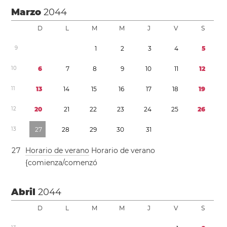
Marzo
2044
D
L
M
M
J
V
S
9
1
2
3
4
5
1
0
6
7
8
9
1
0
1
1
1
2
1
1
1
3
1
4
1
5
1
6
1
7
1
8
1
9
1
2
2
0
2
1
2
2
2
3
2
4
2
5
2
6
1
3
2
7
2
8
2
9
3
0
3
1
2
7
Horario de verano
Horario de verano
{comienza/comenzó
Abril
2044
D
L
M
M
J
V
S