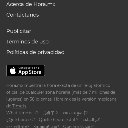
Acerca de Hora.mx
Contáctanos
Publicitar
Términos de uso:
Políticas de privacidad
Hora.mx muestra la hora exacta de un reloj atómico
oficial de cualquier zona horaria (más de 7 millones de
lugares) en 58 idiomas. Hora.mx es la versión mexicana
de
Time.is
.
What time is it?
几点了？
क्या समय हुआ है?
¿Qué hora es?
Quelle heure est-il ?
كم الساعة
এখন কয়টা বাজে?
Который час?
Que horas são?