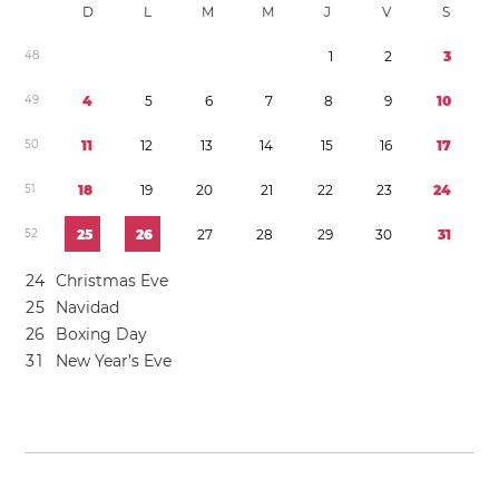
D
L
M
M
J
V
S
4
8
1
2
3
4
9
4
5
6
7
8
9
1
0
5
0
1
1
1
2
1
3
1
4
1
5
1
6
1
7
5
1
1
8
1
9
2
0
2
1
2
2
2
3
2
4
5
2
2
5
2
6
2
7
2
8
2
9
3
0
3
1
2
4
Christmas Eve
2
5
Navidad
2
6
Boxing Day
3
1
New Year’s Eve