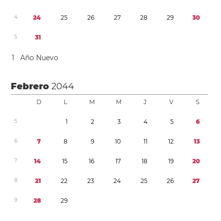
4
2
4
2
5
2
6
2
7
2
8
2
9
3
0
5
3
1
1
Año Nuevo
Febrero
2044
D
L
M
M
J
V
S
5
1
2
3
4
5
6
6
7
8
9
1
0
1
1
1
2
1
3
7
1
4
1
5
1
6
1
7
1
8
1
9
2
0
8
2
1
2
2
2
3
2
4
2
5
2
6
2
7
9
2
8
2
9