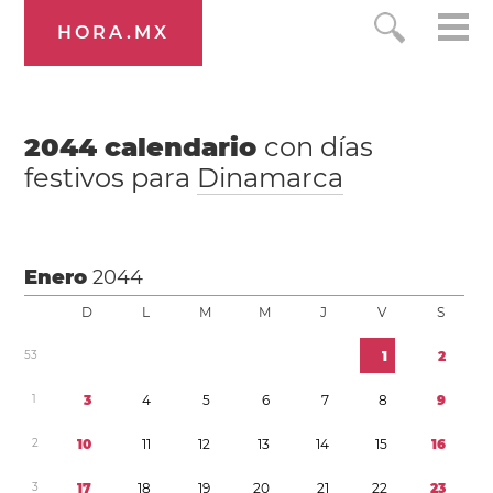
HORA.MX
2044
calendario
con días
festivos para
Dinamarca
Enero
2044
D
L
M
M
J
V
S
5
3
1
2
1
3
4
5
6
7
8
9
2
1
0
1
1
1
2
1
3
1
4
1
5
1
6
3
1
7
1
8
1
9
2
0
2
1
2
2
2
3