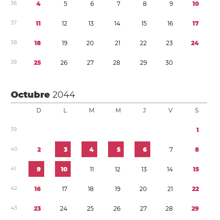
3
6
4
5
6
7
8
9
1
0
3
7
1
1
1
2
1
3
1
4
1
5
1
6
1
7
3
8
1
8
1
9
2
0
2
1
2
2
2
3
2
4
3
9
2
5
2
6
2
7
2
8
2
9
3
0
Octubre
2044
D
L
M
M
J
V
S
3
9
1
4
0
2
3
4
5
6
7
8
4
1
9
1
0
1
1
1
2
1
3
1
4
1
5
4
2
1
6
1
7
1
8
1
9
2
0
2
1
2
2
4
3
2
3
2
4
2
5
2
6
2
7
2
8
2
9