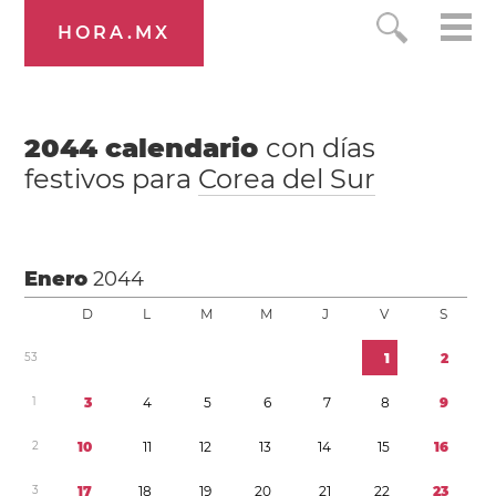
HORA.MX
2044
calendario
con días
festivos para
Corea del Sur
Enero
2044
D
L
M
M
J
V
S
5
3
1
2
1
3
4
5
6
7
8
9
2
1
0
1
1
1
2
1
3
1
4
1
5
1
6
3
1
7
1
8
1
9
2
0
2
1
2
2
2
3