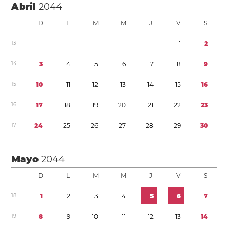
Abril
2044
D
L
M
M
J
V
S
1
3
1
2
1
4
3
4
5
6
7
8
9
1
5
1
0
1
1
1
2
1
3
1
4
1
5
1
6
1
6
1
7
1
8
1
9
2
0
2
1
2
2
2
3
1
7
2
4
2
5
2
6
2
7
2
8
2
9
3
0
Mayo
2044
D
L
M
M
J
V
S
1
8
1
2
3
4
5
6
7
1
9
8
9
1
0
1
1
1
2
1
3
1
4