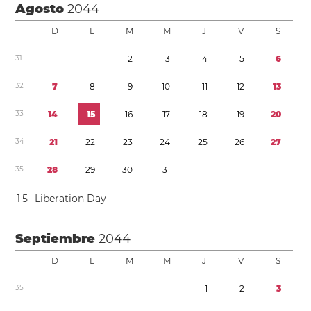
Agosto
2044
D
L
M
M
J
V
S
3
1
1
2
3
4
5
6
3
2
7
8
9
1
0
1
1
1
2
1
3
3
3
1
4
1
5
1
6
1
7
1
8
1
9
2
0
3
4
2
1
2
2
2
3
2
4
2
5
2
6
2
7
3
5
2
8
2
9
3
0
3
1
1
5
Liberation Day
Septiembre
2044
D
L
M
M
J
V
S
3
5
1
2
3