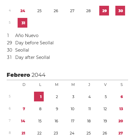
4
2
4
2
5
2
6
2
7
2
8
2
9
3
0
5
3
1
1
Año Nuevo
2
9
Day before Seollal
3
0
Seollal
3
1
Day after Seollal
Febrero
2044
D
L
M
M
J
V
S
5
1
2
3
4
5
6
6
7
8
9
1
0
1
1
1
2
1
3
7
1
4
1
5
1
6
1
7
1
8
1
9
2
0
8
2
1
2
2
2
3
2
4
2
5
2
6
2
7