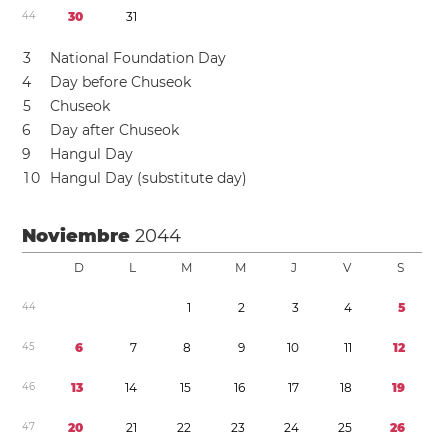
4
4
3
0
3
1
3
National Foundation Day
4
Day before Chuseok
5
Chuseok
6
Day after Chuseok
9
Hangul Day
1
0
Hangul Day (substitute day)
Noviembre
2044
D
L
M
M
J
V
S
4
4
1
2
3
4
5
4
5
6
7
8
9
1
0
1
1
1
2
4
6
1
3
1
4
1
5
1
6
1
7
1
8
1
9
4
7
2
0
2
1
2
2
2
3
2
4
2
5
2
6