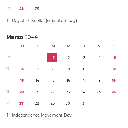
9
2
8
2
9
1
Day after Seollal (substitute day)
Marzo
2044
D
L
M
M
J
V
S
9
1
2
3
4
5
1
0
6
7
8
9
1
0
1
1
1
2
1
1
1
3
1
4
1
5
1
6
1
7
1
8
1
9
1
2
2
0
2
1
2
2
2
3
2
4
2
5
2
6
1
3
2
7
2
8
2
9
3
0
3
1
1
Independence Movement Day