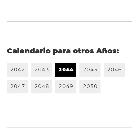
Calendario para otros Años:
2
0
4
2
2
0
4
3
2
0
4
4
2
0
4
5
2
0
4
6
2
0
4
7
2
0
4
8
2
0
4
9
2
0
5
0