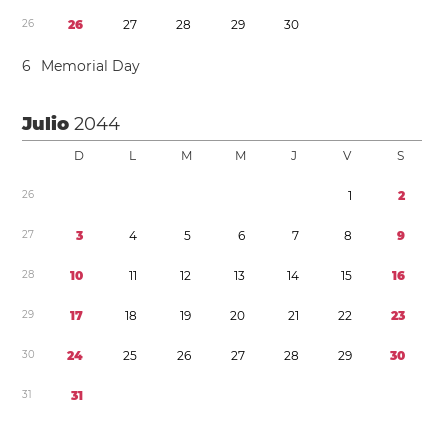
2
6
2
6
2
7
2
8
2
9
3
0
6
Memorial Day
Julio
2044
D
L
M
M
J
V
S
2
6
1
2
2
7
3
4
5
6
7
8
9
2
8
1
0
1
1
1
2
1
3
1
4
1
5
1
6
2
9
1
7
1
8
1
9
2
0
2
1
2
2
2
3
3
0
2
4
2
5
2
6
2
7
2
8
2
9
3
0
3
1
3
1