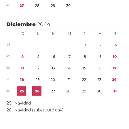
4
8
2
7
2
8
2
9
3
0
Diciembre
2044
D
L
M
M
J
V
S
4
8
1
2
3
4
9
4
5
6
7
8
9
1
0
5
0
1
1
1
2
1
3
1
4
1
5
1
6
1
7
5
1
1
8
1
9
2
0
2
1
2
2
2
3
2
4
5
2
2
5
2
6
2
7
2
8
2
9
3
0
3
1
2
5
Navidad
2
6
Navidad (substitute day)