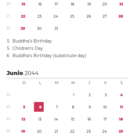
2
0
1
5
1
6
1
7
1
8
1
9
2
0
2
1
2
1
2
2
2
3
2
4
2
5
2
6
2
7
2
8
2
2
2
9
3
0
3
1
5
Buddha’s Birthday
5
Children’s Day
6
Buddha’s Birthday (substitute day)
Junio
2044
D
L
M
M
J
V
S
2
2
1
2
3
4
2
3
5
6
7
8
9
1
0
1
1
2
4
1
2
1
3
1
4
1
5
1
6
1
7
1
8
2
5
1
9
2
0
2
1
2
2
2
3
2
4
2
5