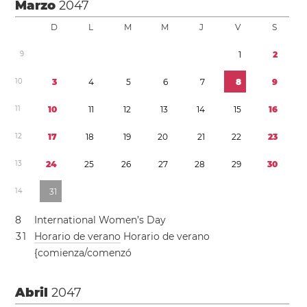
Marzo
2047
D
L
M
M
J
V
S
9
1
2
1
0
3
4
5
6
7
8
9
1
1
1
0
1
1
1
2
1
3
1
4
1
5
1
6
1
2
1
7
1
8
1
9
2
0
2
1
2
2
2
3
1
3
2
4
2
5
2
6
2
7
2
8
2
9
3
0
1
4
3
1
8
International Women’s Day
3
1
Horario de verano
Horario de verano
{comienza/comenzó
Abril
2047