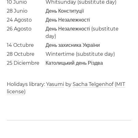
10 Junio
Whitsunday (substitute day)
28 Junio
День Конституції
24 Agosto
День Незалежності
26 Agosto
День Незалежності (substitute
day)
14 Octubre
День захисника України
28 Octubre
Wintertime (substitute day)
25 Diciembre
Католицький день Різдва
Holidays library:
Yasumi
by
Sacha Telgenhof
(
MIT
license
)