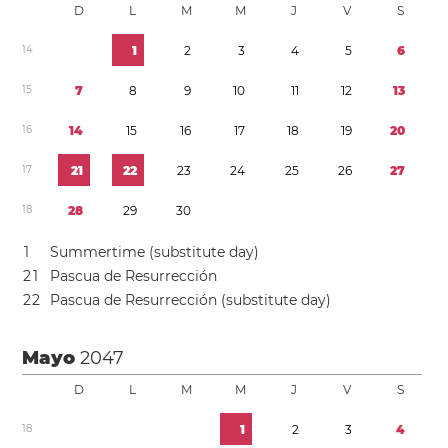
D
L
M
M
J
V
S
1
4
1
2
3
4
5
6
1
5
7
8
9
1
0
1
1
1
2
1
3
1
6
1
4
1
5
1
6
1
7
1
8
1
9
2
0
1
7
2
1
2
2
2
3
2
4
2
5
2
6
2
7
1
8
2
8
2
9
3
0
1
Summertime (substitute day)
2
1
Pascua de Resurrección
2
2
Pascua de Resurrección (substitute day)
Mayo
2047
D
L
M
M
J
V
S
1
8
1
2
3
4