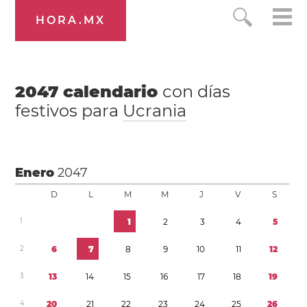
HORA.MX
2047
calendario
con días
festivos para
Ucrania
Enero
2047
D
L
M
M
J
V
S
1
1
2
3
4
5
2
6
7
8
9
1
0
1
1
1
2
3
1
3
1
4
1
5
1
6
1
7
1
8
1
9
4
2
0
2
1
2
2
2
3
2
4
2
5
2
6