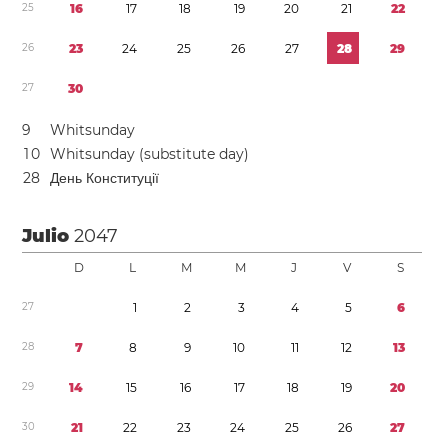
2
5
1
6
1
7
1
8
1
9
2
0
2
1
2
2
2
6
2
3
2
4
2
5
2
6
2
7
2
8
2
9
2
7
3
0
9
Whitsunday
1
0
Whitsunday (substitute day)
2
8
День Конституції
Julio
2047
D
L
M
M
J
V
S
2
7
1
2
3
4
5
6
2
8
7
8
9
1
0
1
1
1
2
1
3
2
9
1
4
1
5
1
6
1
7
1
8
1
9
2
0
3
0
2
1
2
2
2
3
2
4
2
5
2
6
2
7