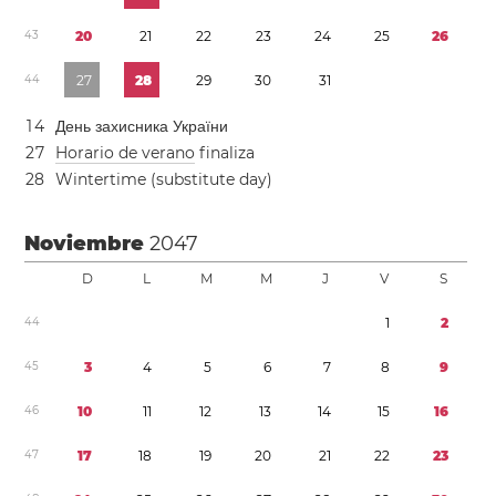
4
3
2
0
2
1
2
2
2
3
2
4
2
5
2
6
4
4
2
7
2
8
2
9
3
0
3
1
1
4
День захисника України
2
7
Horario de verano
finaliza
2
8
Wintertime (substitute day)
Noviembre
2047
D
L
M
M
J
V
S
4
4
1
2
4
5
3
4
5
6
7
8
9
4
6
1
0
1
1
1
2
1
3
1
4
1
5
1
6
4
7
1
7
1
8
1
9
2
0
2
1
2
2
2
3