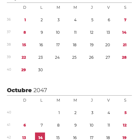
D
L
M
M
J
V
S
3
6
1
2
3
4
5
6
7
3
7
8
9
1
0
1
1
1
2
1
3
1
4
3
8
1
5
1
6
1
7
1
8
1
9
2
0
2
1
3
9
2
2
2
3
2
4
2
5
2
6
2
7
2
8
4
0
2
9
3
0
Octubre
2047
D
L
M
M
J
V
S
4
0
1
2
3
4
5
4
1
6
7
8
9
1
0
1
1
1
2
4
2
1
3
1
4
1
5
1
6
1
7
1
8
1
9