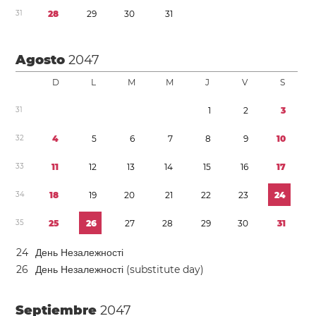
3
1
2
8
2
9
3
0
3
1
Agosto
2047
D
L
M
M
J
V
S
3
1
1
2
3
3
2
4
5
6
7
8
9
1
0
3
3
1
1
1
2
1
3
1
4
1
5
1
6
1
7
3
4
1
8
1
9
2
0
2
1
2
2
2
3
2
4
3
5
2
5
2
6
2
7
2
8
2
9
3
0
3
1
2
4
День Незалежності
2
6
День Незалежності (substitute day)
Septiembre
2047