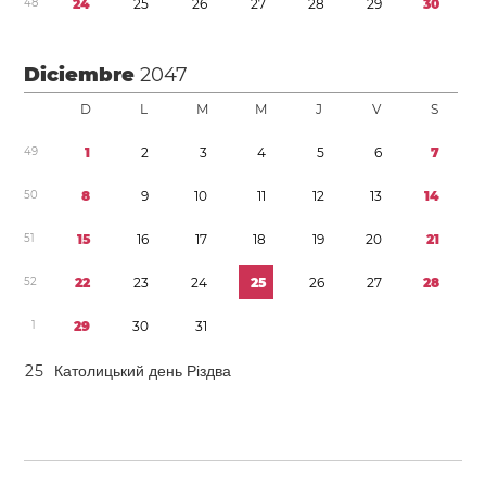
4
8
2
4
2
5
2
6
2
7
2
8
2
9
3
0
Diciembre
2047
D
L
M
M
J
V
S
4
9
1
2
3
4
5
6
7
5
0
8
9
1
0
1
1
1
2
1
3
1
4
5
1
1
5
1
6
1
7
1
8
1
9
2
0
2
1
5
2
2
2
2
3
2
4
2
5
2
6
2
7
2
8
1
2
9
3
0
3
1
2
5
Католицький день Різдва