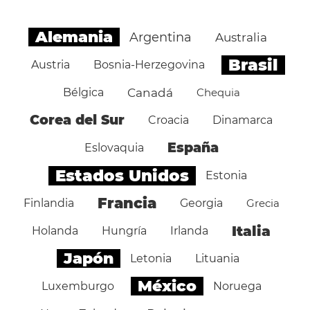
Alemania
Argentina
Australia
Brasil
Austria
Bosnia-Herzegovina
Bélgica
Canadá
Chequia
Corea del Sur
Croacia
Dinamarca
España
Eslovaquia
Estados Unidos
Estonia
Francia
Finlandia
Georgia
Grecia
Italia
Holanda
Hungría
Irlanda
Japón
Letonia
Lituania
México
Luxemburgo
Noruega