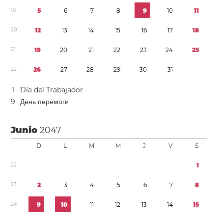
1
9
5
6
7
8
9
1
0
1
1
2
0
1
2
1
3
1
4
1
5
1
6
1
7
1
8
2
1
1
9
2
0
2
1
2
2
2
3
2
4
2
5
2
2
2
6
2
7
2
8
2
9
3
0
3
1
1
Día del Trabajador
9
День перемоги
Junio
2047
D
L
M
M
J
V
S
2
2
1
2
3
2
3
4
5
6
7
8
2
4
9
1
0
1
1
1
2
1
3
1
4
1
5