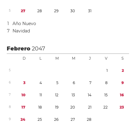
5
2
7
2
8
2
9
3
0
3
1
1
Año Nuevo
7
Navidad
Febrero
2047
D
L
M
M
J
V
S
5
1
2
6
3
4
5
6
7
8
9
7
1
0
1
1
1
2
1
3
1
4
1
5
1
6
8
1
7
1
8
1
9
2
0
2
1
2
2
2
3
9
2
4
2
5
2
6
2
7
2
8