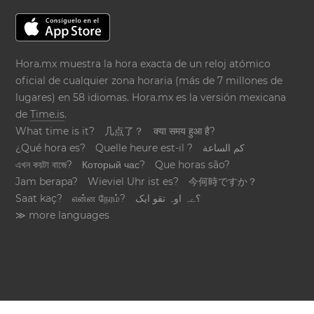
Hora.mx muestra la hora exacta de un reloj atómico
oficial de cualquier zona horaria (más de 7 millones de
lugares) en 58 idiomas. Hora.mx es la versión mexicana
de
Time.is
.
What time is it?
几点了？
क्या समय हुआ है?
¿Qué hora es?
Quelle heure est-il ?
كم الساعة
এখন কয়টা বাজে?
Который час?
Que horas são?
Jam berapa?
Wieviel Uhr ist es?
今何時ですか？
Saat kaç?
என்ன நேரம்?
؟ےہ اوہ تقو ایک
≫ more languages