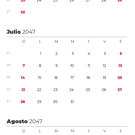
2
3
2
4
2
5
2
6
2
7
2
8
2
9
2
7
3
0
Julio
2047
D
L
M
M
J
V
S
2
7
1
2
3
4
5
6
2
8
7
8
9
1
0
1
1
1
2
1
3
2
9
1
4
1
5
1
6
1
7
1
8
1
9
2
0
3
0
2
1
2
2
2
3
2
4
2
5
2
6
2
7
3
1
2
8
2
9
3
0
3
1
Agosto
2047
D
L
M
M
J
V
S