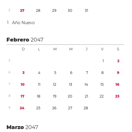
5
2
7
2
8
2
9
3
0
3
1
1
Año Nuevo
Febrero
2047
D
L
M
M
J
V
S
5
1
2
6
3
4
5
6
7
8
9
7
1
0
1
1
1
2
1
3
1
4
1
5
1
6
8
1
7
1
8
1
9
2
0
2
1
2
2
2
3
9
2
4
2
5
2
6
2
7
2
8
Marzo
2047