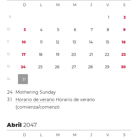
D
L
M
M
J
V
S
9
1
2
1
0
3
4
5
6
7
8
9
1
1
1
0
1
1
1
2
1
3
1
4
1
5
1
6
1
2
1
7
1
8
1
9
2
0
2
1
2
2
2
3
1
3
2
4
2
5
2
6
2
7
2
8
2
9
3
0
1
4
3
1
2
4
Mothering Sunday
3
1
Horario de verano
Horario de verano
{comienza/comenzó
Abril
2047
D
L
M
M
J
V
S