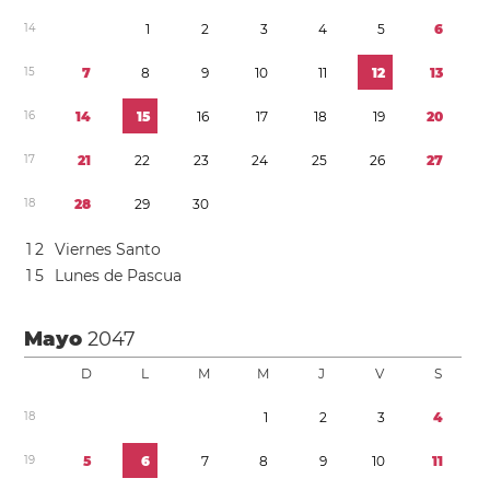
1
4
1
2
3
4
5
6
1
5
7
8
9
1
0
1
1
1
2
1
3
1
6
1
4
1
5
1
6
1
7
1
8
1
9
2
0
1
7
2
1
2
2
2
3
2
4
2
5
2
6
2
7
1
8
2
8
2
9
3
0
1
2
Viernes Santo
1
5
Lunes de Pascua
Mayo
2047
D
L
M
M
J
V
S
1
8
1
2
3
4
1
9
5
6
7
8
9
1
0
1
1