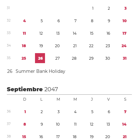
3
1
1
2
3
3
2
4
5
6
7
8
9
1
0
3
3
1
1
1
2
1
3
1
4
1
5
1
6
1
7
3
4
1
8
1
9
2
0
2
1
2
2
2
3
2
4
3
5
2
5
2
6
2
7
2
8
2
9
3
0
3
1
2
6
Summer Bank Holiday
Septiembre
2047
D
L
M
M
J
V
S
3
6
1
2
3
4
5
6
7
3
7
8
9
1
0
1
1
1
2
1
3
1
4
3
8
1
5
1
6
1
7
1
8
1
9
2
0
2
1