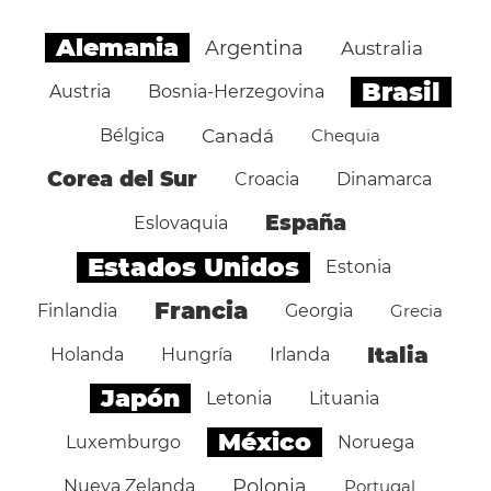
Alemania
Argentina
Australia
Brasil
Austria
Bosnia-Herzegovina
Bélgica
Canadá
Chequia
Corea del Sur
Croacia
Dinamarca
España
Eslovaquia
Estados Unidos
Estonia
Francia
Finlandia
Georgia
Grecia
Italia
Holanda
Hungría
Irlanda
Japón
Letonia
Lituania
México
Luxemburgo
Noruega
Polonia
Nueva Zelanda
Portugal