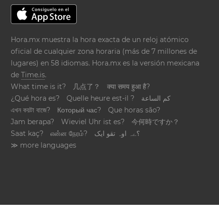
Hora.mx muestra la hora exacta de un reloj atómico
oficial de cualquier zona horaria (más de 7 millones de
lugares) en 58 idiomas. Hora.mx es la versión mexicana
de
Time.is
.
What time is it?
几点了？
क्या समय हुआ है?
¿Qué hora es?
Quelle heure est-il ?
كم الساعة
এখন কয়টা বাজে?
Который час?
Que horas são?
Jam berapa?
Wieviel Uhr ist es?
今何時ですか？
Saat kaç?
என்ன நேரம்?
؟ےہ اوہ تقو ایک
≫ more languages