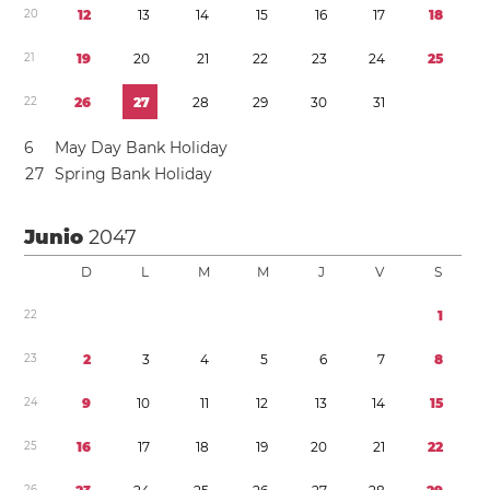
2
0
1
2
1
3
1
4
1
5
1
6
1
7
1
8
2
1
1
9
2
0
2
1
2
2
2
3
2
4
2
5
2
2
2
6
2
7
2
8
2
9
3
0
3
1
6
May Day Bank Holiday
2
7
Spring Bank Holiday
Junio
2047
D
L
M
M
J
V
S
2
2
1
2
3
2
3
4
5
6
7
8
2
4
9
1
0
1
1
1
2
1
3
1
4
1
5
2
5
1
6
1
7
1
8
1
9
2
0
2
1
2
2
2
6