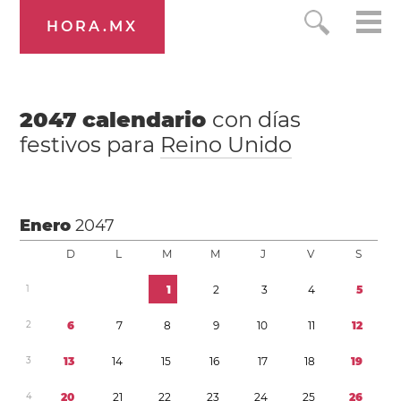
HORA.MX
2047
calendario
con días
festivos para
Reino Unido
Enero
2047
D
L
M
M
J
V
S
1
1
2
3
4
5
2
6
7
8
9
1
0
1
1
1
2
3
1
3
1
4
1
5
1
6
1
7
1
8
1
9
4
2
0
2
1
2
2
2
3
2
4
2
5
2
6