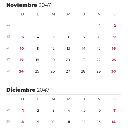
Noviembre
2047
D
L
M
M
J
V
S
4
4
1
2
4
5
3
4
5
6
7
8
9
4
6
1
0
1
1
1
2
1
3
1
4
1
5
1
6
4
7
1
7
1
8
1
9
2
0
2
1
2
2
2
3
4
8
2
4
2
5
2
6
2
7
2
8
2
9
3
0
Diciembre
2047
D
L
M
M
J
V
S
4
9
1
2
3
4
5
6
7
5
0
8
9
1
0
1
1
1
2
1
3
1
4