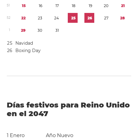
5
1
1
5
1
6
1
7
1
8
1
9
2
0
2
1
5
2
2
2
2
3
2
4
2
5
2
6
2
7
2
8
1
2
9
3
0
3
1
2
5
Navidad
2
6
Boxing Day
Días festivos para Reino Unido
en el 2047
1 Enero
Año Nuevo