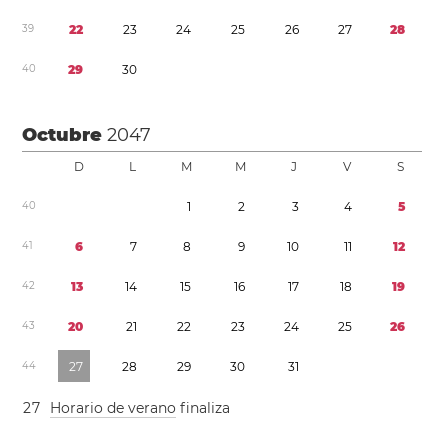
3
9
2
2
2
3
2
4
2
5
2
6
2
7
2
8
4
0
2
9
3
0
Octubre
2047
D
L
M
M
J
V
S
4
0
1
2
3
4
5
4
1
6
7
8
9
1
0
1
1
1
2
4
2
1
3
1
4
1
5
1
6
1
7
1
8
1
9
4
3
2
0
2
1
2
2
2
3
2
4
2
5
2
6
4
4
2
7
2
8
2
9
3
0
3
1
2
7
Horario de verano
finaliza