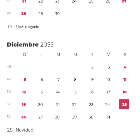
4
7
2
1
2
2
2
3
2
4
2
5
2
6
2
7
4
8
2
8
2
9
3
0
1
7
Πολυτεχνείο
Diciembre
2055
D
L
M
M
J
V
S
4
8
1
2
3
4
4
9
5
6
7
8
9
1
0
1
1
5
0
1
2
1
3
1
4
1
5
1
6
1
7
1
8
5
1
1
9
2
0
2
1
2
2
2
3
2
4
2
5
5
2
2
6
2
7
2
8
2
9
3
0
3
1
2
5
Navidad