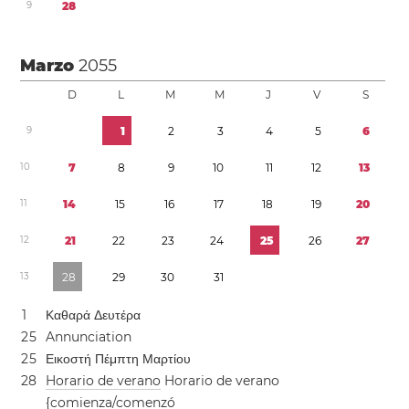
9
2
8
Marzo
2055
D
L
M
M
J
V
S
9
1
2
3
4
5
6
1
0
7
8
9
1
0
1
1
1
2
1
3
1
1
1
4
1
5
1
6
1
7
1
8
1
9
2
0
1
2
2
1
2
2
2
3
2
4
2
5
2
6
2
7
1
3
2
8
2
9
3
0
3
1
1
Καθαρά Δευτέρα
2
5
Annunciation
2
5
Εικοστή Πέμπτη Μαρτίου
2
8
Horario de verano
Horario de verano
{comienza/comenzó