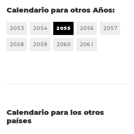
Calendario para otros Años:
2
0
5
3
2
0
5
4
2
0
5
5
2
0
5
6
2
0
5
7
2
0
5
8
2
0
5
9
2
0
6
0
2
0
6
1
Calendario para los otros
países