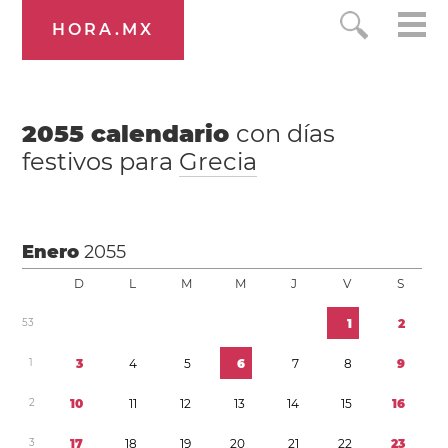
HORA.MX
2055
calendario
con días
festivos para
Grecia
Enero
2055
D
L
M
M
J
V
S
5
3
1
2
1
3
4
5
6
7
8
9
2
1
0
1
1
1
2
1
3
1
4
1
5
1
6
3
1
7
1
8
1
9
2
0
2
1
2
2
2
3