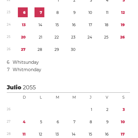
1
2
3
4
5
2
3
6
7
8
9
1
0
1
1
1
2
2
4
1
3
1
4
1
5
1
6
1
7
1
8
1
9
2
5
2
0
2
1
2
2
2
3
2
4
2
5
2
6
2
6
2
7
2
8
2
9
3
0
6
Whitsunday
7
Whitmonday
Julio
2055
D
L
M
M
J
V
S
2
6
1
2
3
2
7
4
5
6
7
8
9
1
0
2
8
1
1
1
2
1
3
1
4
1
5
1
6
1
7