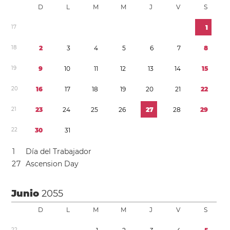
D
L
M
M
J
V
S
1
7
1
1
8
2
3
4
5
6
7
8
1
9
9
1
0
1
1
1
2
1
3
1
4
1
5
2
0
1
6
1
7
1
8
1
9
2
0
2
1
2
2
2
1
2
3
2
4
2
5
2
6
2
7
2
8
2
9
2
2
3
0
3
1
1
Día del Trabajador
2
7
Ascension Day
Junio
2055
D
L
M
M
J
V
S
2
2