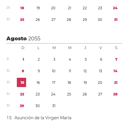
2
9
1
8
1
9
2
0
2
1
2
2
2
3
2
4
3
0
2
5
2
6
2
7
2
8
2
9
3
0
3
1
Agosto
2055
D
L
M
M
J
V
S
3
1
1
2
3
4
5
6
7
3
2
8
9
1
0
1
1
1
2
1
3
1
4
3
3
1
5
1
6
1
7
1
8
1
9
2
0
2
1
3
4
2
2
2
3
2
4
2
5
2
6
2
7
2
8
3
5
2
9
3
0
3
1
1
5
Asunción de la Virgen María