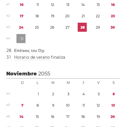
4
1
1
0
1
1
1
2
1
3
1
4
1
5
1
6
4
2
1
7
1
8
1
9
2
0
2
1
2
2
2
3
4
3
2
4
2
5
2
6
2
7
2
8
2
9
3
0
4
4
3
1
2
8
Επέτειος του Όχι
3
1
Horario de verano
finaliza
Noviembre
2055
D
L
M
M
J
V
S
4
4
1
2
3
4
5
6
4
5
7
8
9
1
0
1
1
1
2
1
3
4
6
1
4
1
5
1
6
1
7
1
8
1
9
2
0