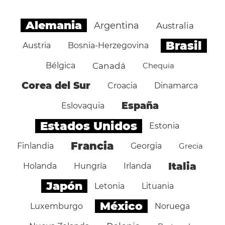
Alemania
Argentina
Australia
Brasil
Austria
Bosnia-Herzegovina
Bélgica
Canadá
Chequia
Corea del Sur
Croacia
Dinamarca
España
Eslovaquia
Estados Unidos
Estonia
Francia
Finlandia
Georgia
Grecia
Italia
Holanda
Hungría
Irlanda
Japón
Letonia
Lituania
México
Luxemburgo
Noruega