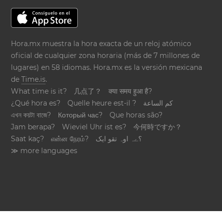
Hora.mx muestra la hora exacta de un reloj atómico
oficial de cualquier zona horaria (más de 7 millones de
lugares) en 58 idiomas. Hora.mx es la versión mexicana
de
Time.is
.
What time is it?
几点了？
क्या समय हुआ है?
¿Qué hora es?
Quelle heure est-il ?
كم الساعة
এখন কয়টা বাজে?
Который час?
Que horas são?
Jam berapa?
Wieviel Uhr ist es?
今何時ですか？
Saat kaç?
என்ன நேரம்?
؟ےہ اوہ تقو ایک
≫ more languages