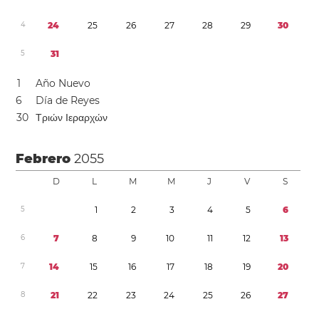
4
2
4
2
5
2
6
2
7
2
8
2
9
3
0
5
3
1
1
Año Nuevo
6
Día de Reyes
3
0
Τριών Ιεραρχών
Febrero
2055
D
L
M
M
J
V
S
5
1
2
3
4
5
6
6
7
8
9
1
0
1
1
1
2
1
3
7
1
4
1
5
1
6
1
7
1
8
1
9
2
0
8
2
1
2
2
2
3
2
4
2
5
2
6
2
7