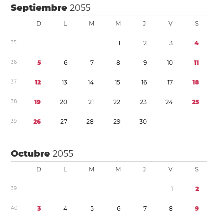
Septiembre
2055
D
L
M
M
J
V
S
3
5
1
2
3
4
3
6
5
6
7
8
9
1
0
1
1
3
7
1
2
1
3
1
4
1
5
1
6
1
7
1
8
3
8
1
9
2
0
2
1
2
2
2
3
2
4
2
5
3
9
2
6
2
7
2
8
2
9
3
0
Octubre
2055
D
L
M
M
J
V
S
3
9
1
2
4
0
3
4
5
6
7
8
9