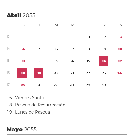
Abril
2055
D
L
M
M
J
V
S
1
3
1
2
3
1
4
4
5
6
7
8
9
1
0
1
5
1
1
1
2
1
3
1
4
1
5
1
6
1
7
1
6
1
8
1
9
2
0
2
1
2
2
2
3
2
4
1
7
2
5
2
6
2
7
2
8
2
9
3
0
1
6
Viernes Santo
1
8
Pascua de Resurrección
1
9
Lunes de Pascua
Mayo
2055