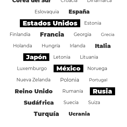
Corea del Sur
Croacia
Dinamarca
España
Eslovaquia
Estados Unidos
Estonia
Francia
Finlandia
Georgia
Grecia
Italia
Holanda
Hungría
Irlanda
Japón
Letonia
Lituania
México
Luxemburgo
Noruega
Polonia
Nueva Zelanda
Portugal
Rusia
Reino Unido
Rumanía
Sudáfrica
Suecia
Suiza
Turquía
Ucrania