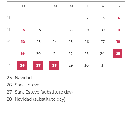
D
L
M
M
J
V
S
4
8
1
2
3
4
4
9
5
6
7
8
9
1
0
1
1
5
0
1
2
1
3
1
4
1
5
1
6
1
7
1
8
5
1
1
9
2
0
2
1
2
2
2
3
2
4
2
5
5
2
2
6
2
7
2
8
2
9
3
0
3
1
2
5
Navidad
2
6
Sant Esteve
2
7
Sant Esteve (substitute day)
2
8
Navidad (substitute day)