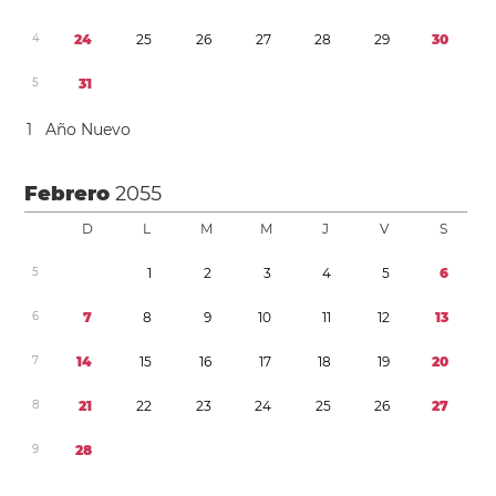
4
2
4
2
5
2
6
2
7
2
8
2
9
3
0
5
3
1
1
Año Nuevo
Febrero
2055
D
L
M
M
J
V
S
5
1
2
3
4
5
6
6
7
8
9
1
0
1
1
1
2
1
3
7
1
4
1
5
1
6
1
7
1
8
1
9
2
0
8
2
1
2
2
2
3
2
4
2
5
2
6
2
7
9
2
8