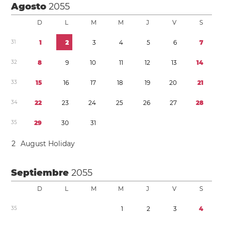
Agosto
2055
D
L
M
M
J
V
S
3
1
1
2
3
4
5
6
7
3
2
8
9
1
0
1
1
1
2
1
3
1
4
3
3
1
5
1
6
1
7
1
8
1
9
2
0
2
1
3
4
2
2
2
3
2
4
2
5
2
6
2
7
2
8
3
5
2
9
3
0
3
1
2
August Holiday
Septiembre
2055
D
L
M
M
J
V
S
3
5
1
2
3
4