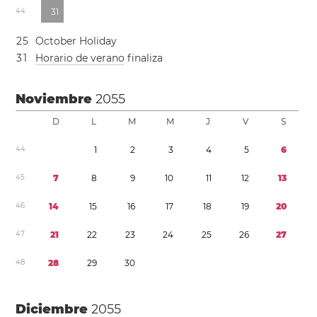
4
4
3
1
2
5
October Holiday
3
1
Horario de verano
finaliza
Noviembre
2055
D
L
M
M
J
V
S
4
4
1
2
3
4
5
6
4
5
7
8
9
1
0
1
1
1
2
1
3
4
6
1
4
1
5
1
6
1
7
1
8
1
9
2
0
4
7
2
1
2
2
2
3
2
4
2
5
2
6
2
7
4
8
2
8
2
9
3
0
Diciembre
2055