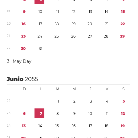
1
9
9
1
0
1
1
1
2
1
3
1
4
1
5
2
0
1
6
1
7
1
8
1
9
2
0
2
1
2
2
2
1
2
3
2
4
2
5
2
6
2
7
2
8
2
9
2
2
3
0
3
1
3
May Day
Junio
2055
D
L
M
M
J
V
S
2
2
1
2
3
4
5
2
3
6
7
8
9
1
0
1
1
1
2
2
4
1
3
1
4
1
5
1
6
1
7
1
8
1
9
2
5