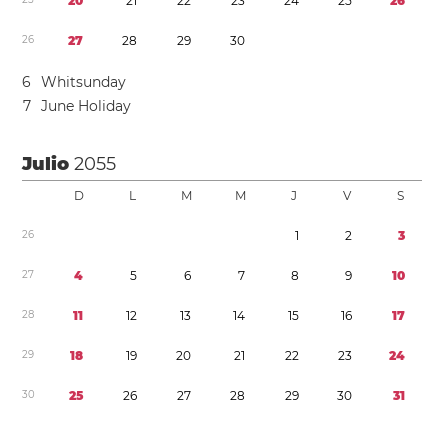
2
0
2
1
2
2
2
3
2
4
2
5
2
6
2
6
2
7
2
8
2
9
3
0
6
Whitsunday
7
June Holiday
Julio
2055
D
L
M
M
J
V
S
2
6
1
2
3
2
7
4
5
6
7
8
9
1
0
2
8
1
1
1
2
1
3
1
4
1
5
1
6
1
7
2
9
1
8
1
9
2
0
2
1
2
2
2
3
2
4
3
0
2
5
2
6
2
7
2
8
2
9
3
0
3
1