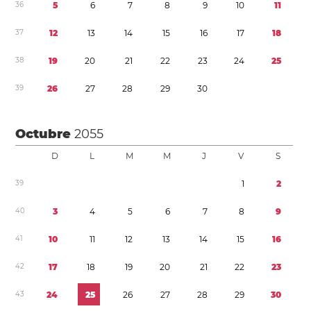
3
6
5
6
7
8
9
1
0
1
1
3
7
1
2
1
3
1
4
1
5
1
6
1
7
1
8
3
8
1
9
2
0
2
1
2
2
2
3
2
4
2
5
3
9
2
6
2
7
2
8
2
9
3
0
Octubre
2055
D
L
M
M
J
V
S
3
9
1
2
4
0
3
4
5
6
7
8
9
4
1
1
0
1
1
1
2
1
3
1
4
1
5
1
6
4
2
1
7
1
8
1
9
2
0
2
1
2
2
2
3
4
3
2
4
2
5
2
6
2
7
2
8
2
9
3
0