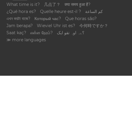
What time is it?
几点了？
क्या समय हुआ है?
¿Qué hora es?
Quelle heure est-il ?
كم الساعة
এখন কয়টা বাজে?
Который час?
Que horas são?
Jam berapa?
Wieviel Uhr ist es?
今何時ですか？
Saat kaç?
என்ன நேரம்?
؟ےہ اوہ تقو ایک
≫ more languages