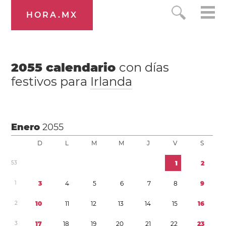
HORA.MX
2055
calendario
con días
festivos para
Irlanda
Enero
2055
D
L
M
M
J
V
S
5
3
1
2
1
3
4
5
6
7
8
9
2
1
0
1
1
1
2
1
3
1
4
1
5
1
6
3
1
7
1
8
1
9
2
0
2
1
2
2
2
3