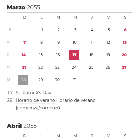
Marzo
2055
D
L
M
M
J
V
S
9
1
2
3
4
5
6
1
0
7
8
9
1
0
1
1
1
2
1
3
1
1
1
4
1
5
1
6
1
7
1
8
1
9
2
0
1
2
2
1
2
2
2
3
2
4
2
5
2
6
2
7
1
3
2
8
2
9
3
0
3
1
1
7
St. Patrick’s Day
2
8
Horario de verano
Horario de verano
{comienza/comenzó
Abril
2055
D
L
M
M
J
V
S