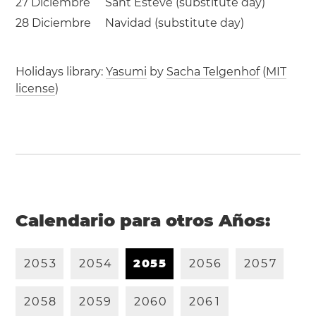
27 Diciembre
Sant Esteve (substitute day)
28 Diciembre
Navidad (substitute day)
Holidays library:
Yasumi
by
Sacha Telgenhof
(
MIT
license
)
Calendario para otros Años:
2
0
5
3
2
0
5
4
2
0
5
5
2
0
5
6
2
0
5
7
2
0
5
8
2
0
5
9
2
0
6
0
2
0
6
1