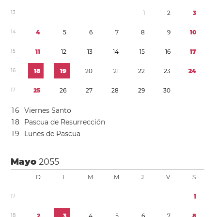
1
3
1
2
3
1
4
4
5
6
7
8
9
1
0
1
5
1
1
1
2
1
3
1
4
1
5
1
6
1
7
1
6
1
8
1
9
2
0
2
1
2
2
2
3
2
4
1
7
2
5
2
6
2
7
2
8
2
9
3
0
1
6
Viernes Santo
1
8
Pascua de Resurrección
1
9
Lunes de Pascua
Mayo
2055
D
L
M
M
J
V
S
1
7
1
1
8
2
3
4
5
6
7
8