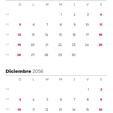
D
L
M
M
J
V
S
4
4
1
2
3
4
4
5
5
6
7
8
9
1
0
1
1
4
6
1
2
1
3
1
4
1
5
1
6
1
7
1
8
4
7
1
9
2
0
2
1
2
2
2
3
2
4
2
5
4
8
2
6
2
7
2
8
2
9
3
0
Diciembre
2056
D
L
M
M
J
V
S
4
8
1
2
4
9
3
4
5
6
7
8
9
5
0
1
0
1
1
1
2
1
3
1
4
1
5
1
6