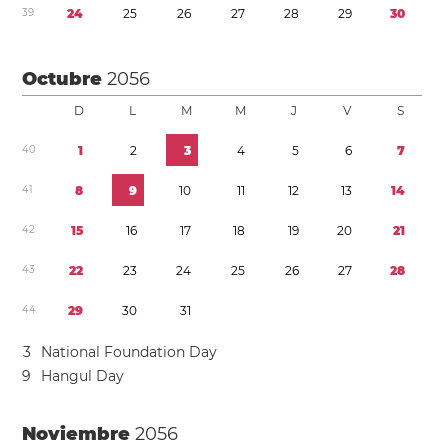
3
9
2
4
2
5
2
6
2
7
2
8
2
9
3
0
Octubre
2056
D
L
M
M
J
V
S
4
0
1
2
3
4
5
6
7
4
1
8
9
1
0
1
1
1
2
1
3
1
4
4
2
1
5
1
6
1
7
1
8
1
9
2
0
2
1
4
3
2
2
2
3
2
4
2
5
2
6
2
7
2
8
4
4
2
9
3
0
3
1
3
National Foundation Day
9
Hangul Day
Noviembre
2056