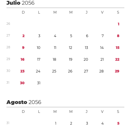
Julio
2056
D
L
M
M
J
V
S
2
6
1
2
7
2
3
4
5
6
7
8
2
8
9
1
0
1
1
1
2
1
3
1
4
1
5
2
9
1
6
1
7
1
8
1
9
2
0
2
1
2
2
3
0
2
3
2
4
2
5
2
6
2
7
2
8
2
9
3
1
3
0
3
1
Agosto
2056
D
L
M
M
J
V
S
3
1
1
2
3
4
5