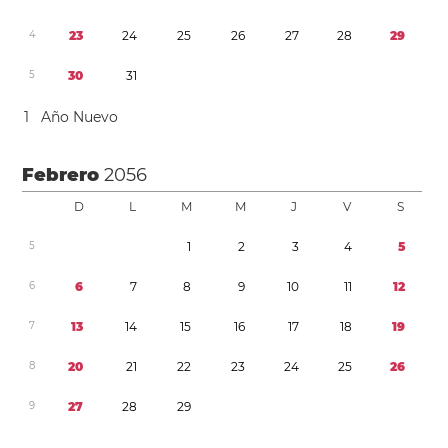
4
2
3
2
4
2
5
2
6
2
7
2
8
2
9
5
3
0
3
1
1
Año Nuevo
Febrero
2056
D
L
M
M
J
V
S
5
1
2
3
4
5
6
6
7
8
9
1
0
1
1
1
2
7
1
3
1
4
1
5
1
6
1
7
1
8
1
9
8
2
0
2
1
2
2
2
3
2
4
2
5
2
6
9
2
7
2
8
2
9