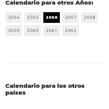
Calendario para otros Años:
2
0
5
4
2
0
5
5
2
0
5
6
2
0
5
7
2
0
5
8
2
0
5
9
2
0
6
0
2
0
6
1
2
0
6
2
Calendario para los otros
países