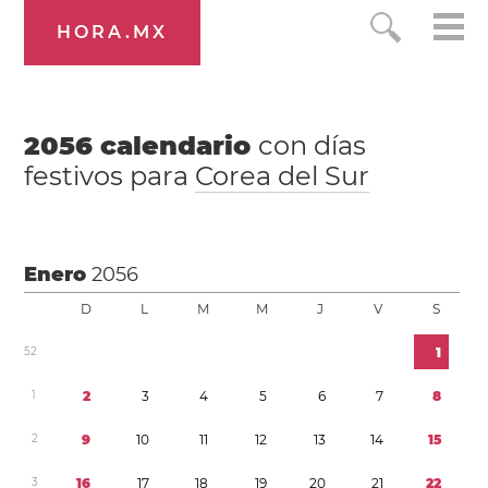
HORA.MX
2056
calendario
con días
festivos para
Corea del Sur
Enero
2056
D
L
M
M
J
V
S
5
2
1
1
2
3
4
5
6
7
8
2
9
1
0
1
1
1
2
1
3
1
4
1
5
3
1
6
1
7
1
8
1
9
2
0
2
1
2
2