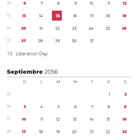
3
2
6
7
8
9
1
0
1
1
1
2
3
3
1
3
1
4
1
5
1
6
1
7
1
8
1
9
3
4
2
0
2
1
2
2
2
3
2
4
2
5
2
6
3
5
2
7
2
8
2
9
3
0
3
1
1
5
Liberation Day
Septiembre
2056
D
L
M
M
J
V
S
3
5
1
2
3
6
3
4
5
6
7
8
9
3
7
1
0
1
1
1
2
1
3
1
4
1
5
1
6
3
8
1
7
1
8
1
9
2
0
2
1
2
2
2
3