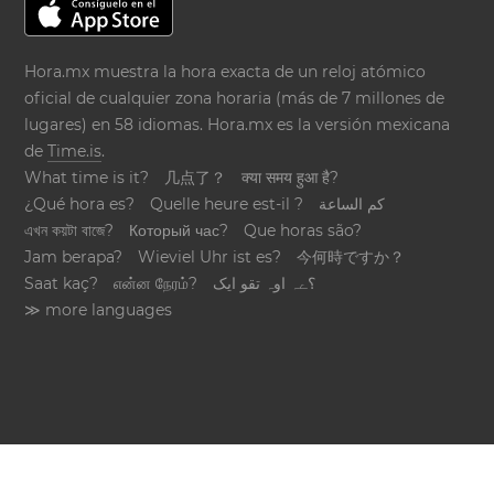
Hora.mx muestra la hora exacta de un reloj atómico
oficial de cualquier zona horaria (más de 7 millones de
lugares) en 58 idiomas. Hora.mx es la versión mexicana
de
Time.is
.
What time is it?
几点了？
क्या समय हुआ है?
¿Qué hora es?
Quelle heure est-il ?
كم الساعة
এখন কয়টা বাজে?
Который час?
Que horas são?
Jam berapa?
Wieviel Uhr ist es?
今何時ですか？
Saat kaç?
என்ன நேரம்?
؟ےہ اوہ تقو ایک
≫ more languages