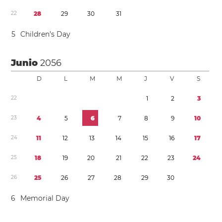
2
2
2
8
2
9
3
0
3
1
5
Children’s Day
Junio
2056
D
L
M
M
J
V
S
2
2
1
2
3
2
3
4
5
6
7
8
9
1
0
2
4
1
1
1
2
1
3
1
4
1
5
1
6
1
7
2
5
1
8
1
9
2
0
2
1
2
2
2
3
2
4
2
6
2
5
2
6
2
7
2
8
2
9
3
0
6
Memorial Day