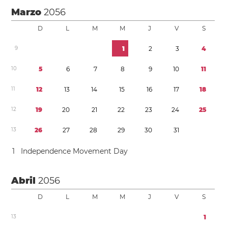
Marzo
2056
D
L
M
M
J
V
S
9
1
2
3
4
1
0
5
6
7
8
9
1
0
1
1
1
1
1
2
1
3
1
4
1
5
1
6
1
7
1
8
1
2
1
9
2
0
2
1
2
2
2
3
2
4
2
5
1
3
2
6
2
7
2
8
2
9
3
0
3
1
1
Independence Movement Day
Abril
2056
D
L
M
M
J
V
S
1
3
1