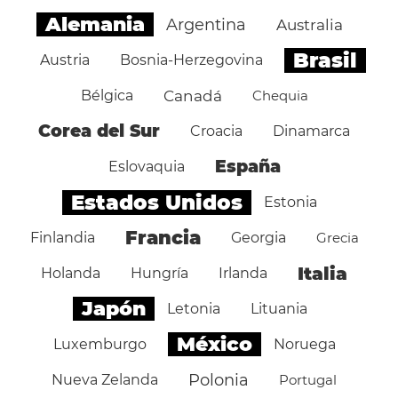
Alemania
Argentina
Australia
Brasil
Austria
Bosnia-Herzegovina
Bélgica
Canadá
Chequia
Corea del Sur
Croacia
Dinamarca
España
Eslovaquia
Estados Unidos
Estonia
Francia
Finlandia
Georgia
Grecia
Italia
Holanda
Hungría
Irlanda
Japón
Letonia
Lituania
México
Luxemburgo
Noruega
Polonia
Nueva Zelanda
Portugal