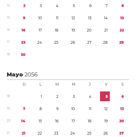
1
4
2
3
4
5
6
7
8
1
5
9
1
0
1
1
1
2
1
3
1
4
1
5
1
6
1
6
1
7
1
8
1
9
2
0
2
1
2
2
1
7
2
3
2
4
2
5
2
6
2
7
2
8
2
9
1
8
3
0
Mayo
2056
D
L
M
M
J
V
S
1
8
1
2
3
4
5
6
1
9
7
8
9
1
0
1
1
1
2
1
3
2
0
1
4
1
5
1
6
1
7
1
8
1
9
2
0
2
1
2
1
2
2
2
3
2
4
2
5
2
6
2
7