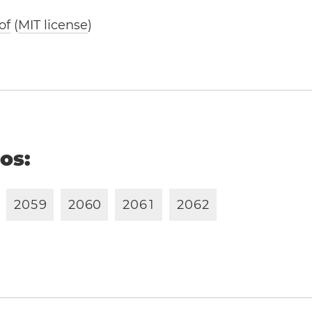
of
(
MIT license
)
ños:
2
0
5
9
2
0
6
0
2
0
6
1
2
0
6
2