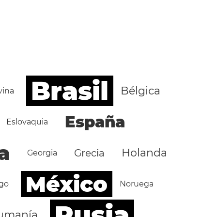
Brasil
Bélgica
vina
España
Eslovaquia
a
Holanda
Grecia
Georgia
México
go
Noruega
Rusia
umanía