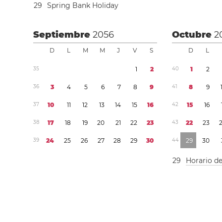
2
9
Spring Bank Holiday
Septiembre
2056
Octubre
2
D
L
M
M
J
V
S
D
L
3
5
1
2
4
0
1
2
3
6
3
4
5
6
7
8
9
4
1
8
9
3
7
1
0
1
1
1
2
1
3
1
4
1
5
1
6
4
2
1
5
1
6
3
8
1
7
1
8
1
9
2
0
2
1
2
2
2
3
4
3
2
2
2
3
3
9
2
4
2
5
2
6
2
7
2
8
2
9
3
0
4
4
2
9
3
0
2
9
Horario d