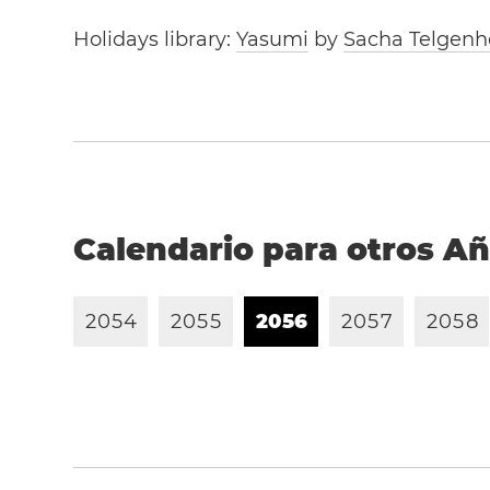
Holidays library:
Yasumi
by
Sacha Telgenh
Calendario para otros A
2
0
5
4
2
0
5
5
2
0
5
6
2
0
5
7
2
0
5
8