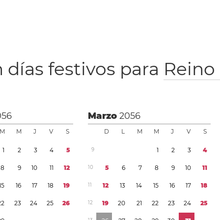
 días festivos para
Reino
056
Marzo
2056
M
M
J
V
S
D
L
M
M
J
V
S
1
2
3
4
5
9
1
2
3
4
8
9
1
0
1
1
1
2
1
0
5
6
7
8
9
1
0
1
1
1
5
1
6
1
7
1
8
1
9
1
1
1
2
1
3
1
4
1
5
1
6
1
7
1
8
2
2
2
3
2
4
2
5
2
6
1
2
1
9
2
0
2
1
2
2
2
3
2
4
2
5