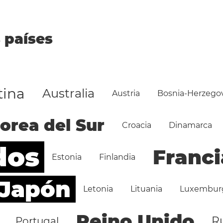
 países
tina
Australia
Austria
Bosnia-Herzego
orea del Sur
Croacia
Dinamarca
dos
Franci
Estonia
Finlandia
Japón
Letonia
Lituania
Luxembur
Reino Unido
R
Portugal