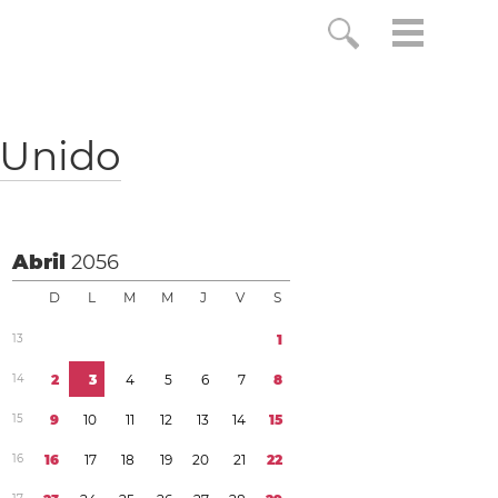
 Unido
Abril
2056
D
L
M
M
J
V
S
1
3
1
1
4
2
3
4
5
6
7
8
1
5
9
1
0
1
1
1
2
1
3
1
4
1
5
1
6
1
6
1
7
1
8
1
9
2
0
2
1
2
2