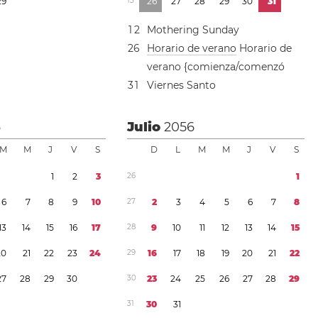
2
9
1
3
2
6
2
7
2
8
2
9
3
0
3
1
1
2
Mothering Sunday
2
6
Horario de verano
Horario de
verano {comienza/comenzó
3
1
Viernes Santo
6
Julio
2056
M
M
J
V
S
D
L
M
M
J
V
S
1
2
3
2
6
1
6
7
8
9
1
0
2
7
2
3
4
5
6
7
8
1
3
1
4
1
5
1
6
1
7
2
8
9
1
0
1
1
1
2
1
3
1
4
1
5
2
0
2
1
2
2
2
3
2
4
2
9
1
6
1
7
1
8
1
9
2
0
2
1
2
2
2
7
2
8
2
9
3
0
3
0
2
3
2
4
2
5
2
6
2
7
2
8
2
9
3
1
3
0
3
1