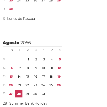
1
7
2
3
2
4
2
5
2
6
2
7
2
8
2
9
1
8
3
0
3
Lunes de Pascua
Agosto
2056
D
L
M
M
J
V
S
3
1
1
2
3
4
5
3
2
6
7
8
9
1
0
1
1
1
2
3
3
1
3
1
4
1
5
1
6
1
7
1
8
1
9
3
4
2
0
2
1
2
2
2
3
2
4
2
5
2
6
3
5
2
7
2
8
2
9
3
0
3
1
2
8
Summer Bank Holiday