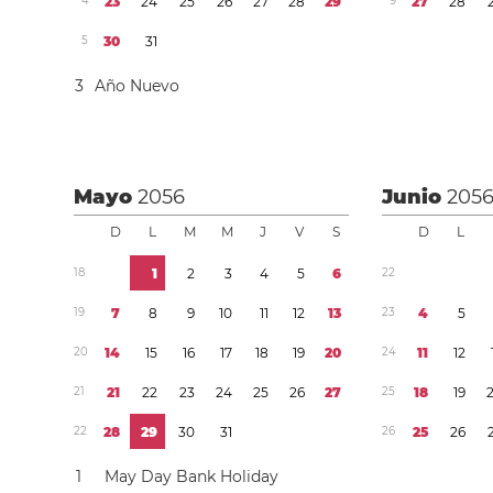
4
2
3
2
4
2
5
2
6
2
7
2
8
2
9
9
2
7
2
8
5
3
0
3
1
3
Año Nuevo
Mayo
2056
Junio
205
D
L
M
M
J
V
S
D
L
1
8
1
2
3
4
5
6
2
2
1
9
7
8
9
1
0
1
1
1
2
1
3
2
3
4
5
2
0
1
4
1
5
1
6
1
7
1
8
1
9
2
0
2
4
1
1
1
2
2
1
2
1
2
2
2
3
2
4
2
5
2
6
2
7
2
5
1
8
1
9
2
2
2
8
2
9
3
0
3
1
2
6
2
5
2
6
1
May Day Bank Holiday