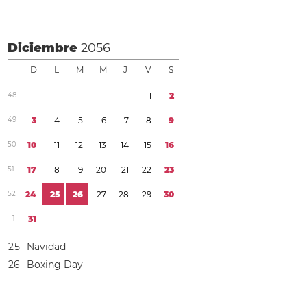
Diciembre
2056
D
L
M
M
J
V
S
4
8
1
2
4
9
3
4
5
6
7
8
9
5
0
1
0
1
1
1
2
1
3
1
4
1
5
1
6
5
1
1
7
1
8
1
9
2
0
2
1
2
2
2
3
5
2
2
4
2
5
2
6
2
7
2
8
2
9
3
0
1
3
1
2
5
Navidad
2
6
Boxing Day