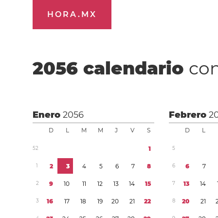
HORA.MX
2056
calendario
con
Enero
2056
Febrero
2
D
L
M
M
J
V
S
D
L
5
2
1
5
1
2
3
4
5
6
7
8
6
6
7
2
9
1
0
1
1
1
2
1
3
1
4
1
5
7
1
3
1
4
3
1
6
1
7
1
8
1
9
2
0
2
1
2
2
8
2
0
2
1