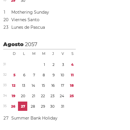
1
8
2
9
3
0
1
Mothering Sunday
2
0
Viernes Santo
2
3
Lunes de Pascua
Agosto
2057
D
L
M
M
J
V
S
3
1
1
2
3
4
3
2
5
6
7
8
9
1
0
1
1
3
3
1
2
1
3
1
4
1
5
1
6
1
7
1
8
3
4
1
9
2
0
2
1
2
2
2
3
2
4
2
5
3
5
2
6
2
7
2
8
2
9
3
0
3
1
2
7
Summer Bank Holiday