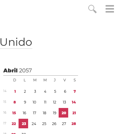
 Unido
Abril
2057
D
L
M
M
J
V
S
1
4
1
2
3
4
5
6
7
1
5
8
9
1
0
1
1
1
2
1
3
1
4
1
6
1
5
1
6
1
7
1
8
1
9
2
0
2
1
1
7
2
2
2
3
2
4
2
5
2
6
2
7
2
8