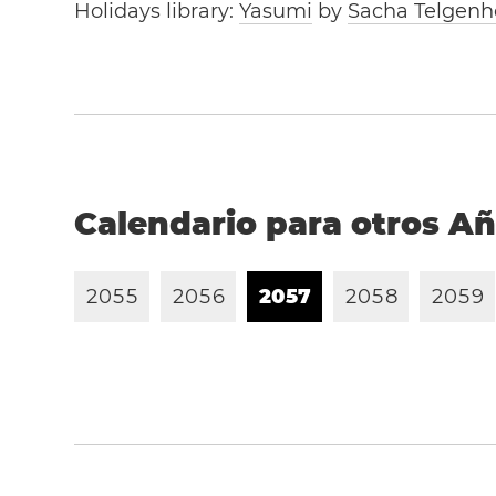
Holidays library:
Yasumi
by
Sacha Telgenh
Calendario para otros A
2
0
5
5
2
0
5
6
2
0
5
7
2
0
5
8
2
0
5
9