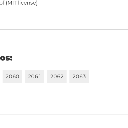
of
(
MIT license
)
ños:
2
0
6
0
2
0
6
1
2
0
6
2
2
0
6
3