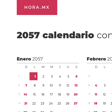
HORA.MX
2057
calendario
con
Enero
2057
Febrero
2
D
L
M
M
J
V
S
D
L
1
1
2
3
4
5
6
5
2
7
8
9
1
0
1
1
1
2
1
3
6
4
5
3
1
4
1
5
1
6
1
7
1
8
1
9
2
0
7
1
1
1
2
4
2
1
2
2
2
3
2
4
2
5
2
6
2
7
8
1
8
1
9