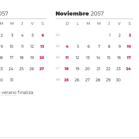
057
Noviembre
2057
M
M
J
V
S
D
L
M
M
J
V
S
2
3
4
5
6
4
4
1
2
3
9
1
0
1
1
1
2
1
3
4
5
4
5
6
7
8
9
1
0
1
6
1
7
1
8
1
9
2
0
4
6
1
1
1
2
1
3
1
4
1
5
1
6
1
7
2
3
2
4
2
5
2
6
2
7
4
7
1
8
1
9
2
0
2
1
2
2
2
3
2
4
3
0
3
1
4
8
2
5
2
6
2
7
2
8
2
9
3
0
e verano
finaliza