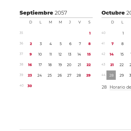
Septiembre
2057
Octubre
2
D
L
M
M
J
V
S
D
L
3
5
1
4
0
1
3
6
2
3
4
5
6
7
8
4
1
7
8
3
7
9
1
0
1
1
1
2
1
3
1
4
1
5
4
2
1
4
1
5
3
8
1
6
1
7
1
8
1
9
2
0
2
1
2
2
4
3
2
1
2
2
3
9
2
3
2
4
2
5
2
6
2
7
2
8
2
9
4
4
2
8
2
9
4
0
3
0
2
8
Horario d