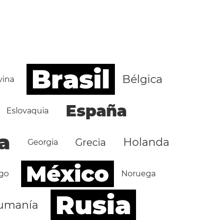
Brasil
Bélgica
vina
España
Eslovaquia
a
Holanda
Grecia
Georgia
México
go
Noruega
Rusia
umanía