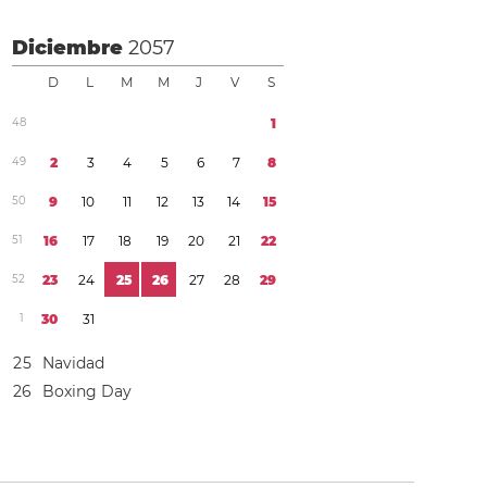
Diciembre
2057
D
L
M
M
J
V
S
4
8
1
4
9
2
3
4
5
6
7
8
5
0
9
1
0
1
1
1
2
1
3
1
4
1
5
5
1
1
6
1
7
1
8
1
9
2
0
2
1
2
2
5
2
2
3
2
4
2
5
2
6
2
7
2
8
2
9
1
3
0
3
1
2
5
Navidad
2
6
Boxing Day