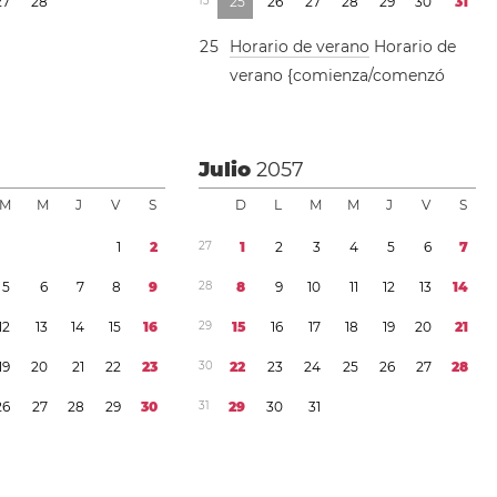
2
7
2
8
1
3
2
5
2
6
2
7
2
8
2
9
3
0
3
1
2
5
Horario de verano
Horario de
verano {comienza/comenzó
7
Julio
2057
M
M
J
V
S
D
L
M
M
J
V
S
1
2
2
7
1
2
3
4
5
6
7
5
6
7
8
9
2
8
8
9
1
0
1
1
1
2
1
3
1
4
1
2
1
3
1
4
1
5
1
6
2
9
1
5
1
6
1
7
1
8
1
9
2
0
2
1
1
9
2
0
2
1
2
2
2
3
3
0
2
2
2
3
2
4
2
5
2
6
2
7
2
8
2
6
2
7
2
8
2
9
3
0
3
1
2
9
3
0
3
1