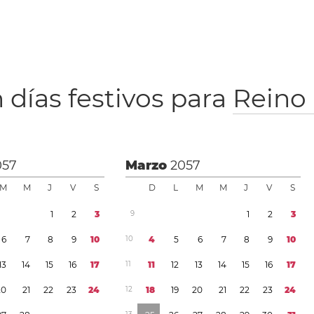
 días festivos para
Reino
057
Marzo
2057
M
M
J
V
S
D
L
M
M
J
V
S
1
2
3
9
1
2
3
6
7
8
9
1
0
1
0
4
5
6
7
8
9
1
0
1
3
1
4
1
5
1
6
1
7
1
1
1
1
1
2
1
3
1
4
1
5
1
6
1
7
2
0
2
1
2
2
2
3
2
4
1
2
1
8
1
9
2
0
2
1
2
2
2
3
2
4