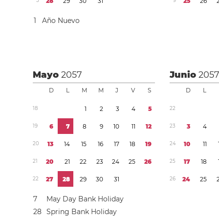
5
2
8
2
9
3
0
3
1
9
2
5
2
6
1
Año Nuevo
Mayo
2057
Junio
205
D
L
M
M
J
V
S
D
L
1
8
1
2
3
4
5
2
2
1
9
6
7
8
9
1
0
1
1
1
2
2
3
3
4
2
0
1
3
1
4
1
5
1
6
1
7
1
8
1
9
2
4
1
0
1
1
2
1
2
0
2
1
2
2
2
3
2
4
2
5
2
6
2
5
1
7
1
8
2
2
2
7
2
8
2
9
3
0
3
1
2
6
2
4
2
5
7
May Day Bank Holiday
2
8
Spring Bank Holiday