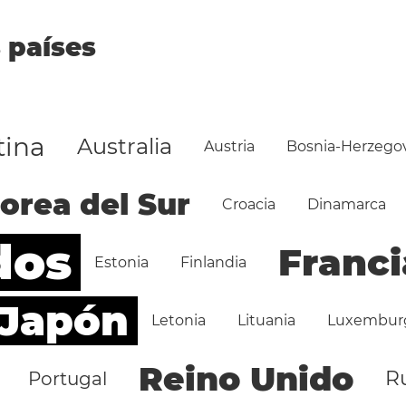
 países
tina
Australia
Austria
Bosnia-Herzego
orea del Sur
Croacia
Dinamarca
dos
Franci
Estonia
Finlandia
Japón
Letonia
Lituania
Luxembur
Reino Unido
R
Portugal